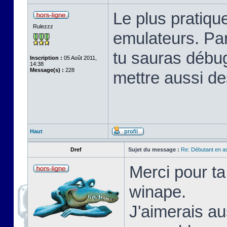
Le plus pratique
Rulezzz
emulateurs. Pa
tu sauras débu
Inscription :
05 Août 2011,
14:38
Message(s) :
228
mettre aussi de
Haut
Dref
Sujet du message :
Re: Débutant en a
Merci pour ta
winape.
J'aimerais au