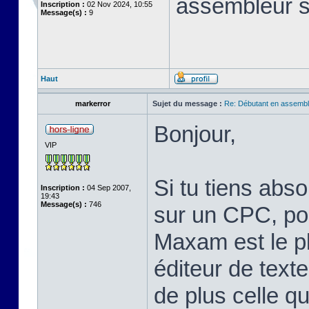
assembleur 
Inscription :
02 Nov 2024, 10:55
Message(s) :
9
Haut
markerror
Sujet du message :
Re: Débutant en assembl
Bonjour,
VIP
Si tu tiens abs
Inscription :
04 Sep 2007,
19:43
Message(s) :
746
sur un CPC, pou
Maxam est le pl
éditeur de text
de plus celle qu