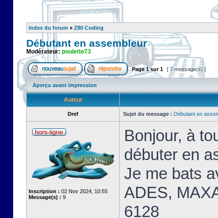
Index du forum
»
Z80 Coding
Débutant en assembleur
Modérateur:
poulette73
Page
1
sur
1
[ 7 message(s) ]
Aperçu avant impression
Auteur
Dref
Sujet du message :
Débutant en asse
Bonjour, à t
débuter en a
Je me bats 
ADES, MAXA
Inscription :
02 Nov 2024, 10:55
Message(s) :
9
6128