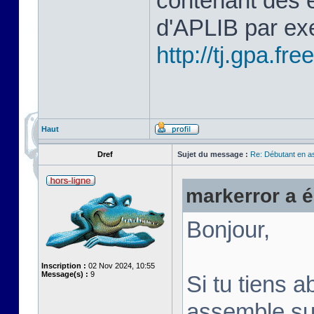
contenant des 
d'APLIB par ex
http://tj.gpa.free
Haut
Dref
Sujet du message :
Re: Débutant en a
markerror a éc
Bonjour,
Inscription :
02 Nov 2024, 10:55
Message(s) :
9
Si tu tiens a
assemble su