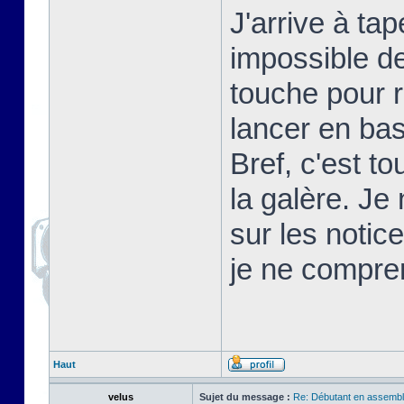
J'arrive à t
impossible d
touche pour 
lancer en basi
Bref, c'est t
la galère. Je
sur les notic
je ne compre
Haut
velus
Sujet du message :
Re: Débutant en assembl