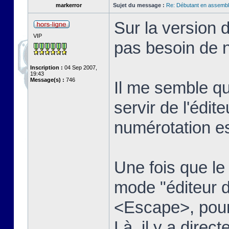
markerror
Sujet du message :
Re: Débutant en assembl
Sur la version 
VIP
pas besoin de n
Inscription :
04 Sep 2007,
19:43
Message(s) :
746
Il me semble qu
servir de l'édit
numérotation es
Une fois que le t
mode "éditeur d
<Escape>, pour 
Là, il y a dire