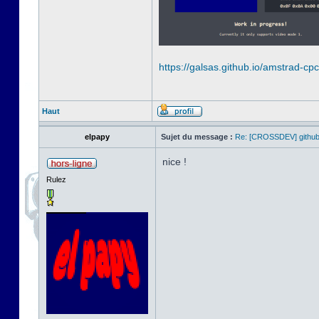
https://galsas.github.io/amstrad-cpc
Haut
elpapy
Sujet du message :
Re: [CROSSDEV] github.
nice !
Rulez