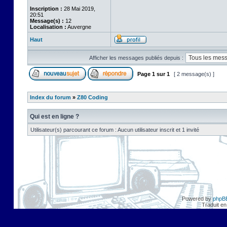
Inscription :
28 Mai 2019,
20:51
Message(s) :
12
Localisation :
Auvergne
Haut
Afficher les messages publiés depuis :
Page
1
sur
1
[ 2 message(s) ]
Index du forum
»
Z80 Coding
Qui est en ligne ?
Utilisateur(s) parcourant ce forum : Aucun utilisateur inscrit et 1 invité
Powered by
phpB
Traduit en