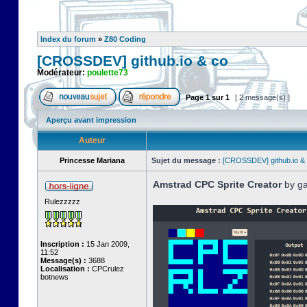
Index du forum
»
Z80 Coding
[CROSSDEV] github.io & co
Modérateur:
poulette73
Page
1
sur
1
[ 2 message(s) ]
Aperçu avant impression
Auteur
Princesse Mariana
Sujet du message :
[CROSSDEV] github.io &
Amstrad CPC Sprite Creator
by ga
Rulezzzzz
Inscription :
15 Jan 2009,
11:52
Message(s) :
3688
Localisation :
CPCrulez
botnews