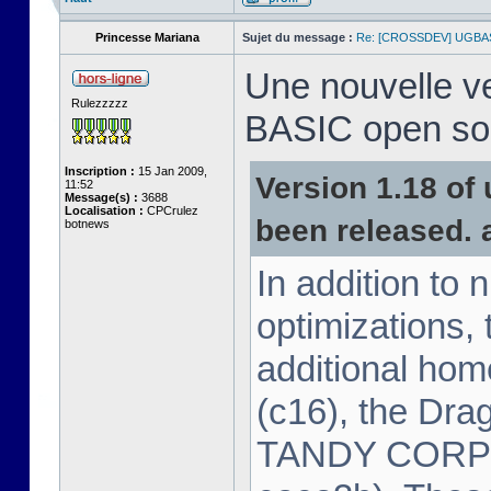
Princesse Mariana
Sujet du message :
Re: [CROSSDEV] UGBA
Une nouvelle v
Rulezzzzz
BASIC open sou
Inscription :
15 Jan 2009,
Version 1.18 o
11:52
Message(s) :
3688
Localisation :
CPCrulez
been released. a
botnews
In addition to
optimizations, 
additional ho
(c16), the Dra
TANDY CORPO