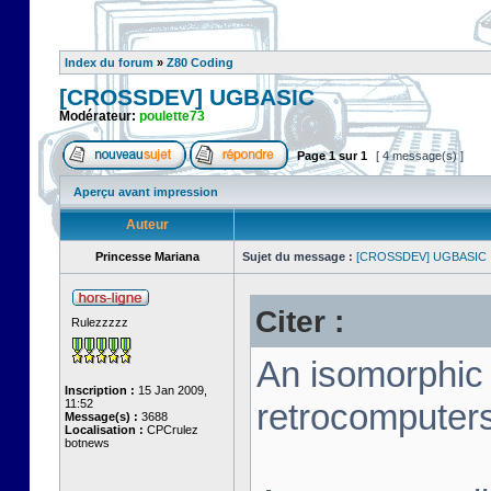
Index du forum
»
Z80 Coding
[CROSSDEV] UGBASIC
Modérateur:
poulette73
Page
1
sur
1
[ 4 message(s) ]
Aperçu avant impression
Auteur
Princesse Mariana
Sujet du message :
[CROSSDEV] UGBASIC
Citer :
Rulezzzzz
An isomorphic
Inscription :
15 Jan 2009,
11:52
retrocomputers
Message(s) :
3688
Localisation :
CPCrulez
botnews