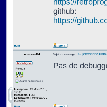
https://retrop
github:
https://github
Haut
norecess464
Sujet du message :
Re: [CROSSDEV] UGBA
Pas de debugge
Rulezzz
Inscription :
23 Mars 2018,
16:29
Message(s) :
258
Localisation :
Montreal, QC
(Canada)
Haut