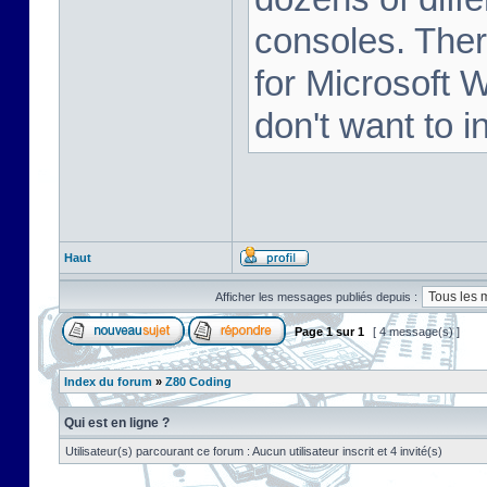
consoles. Ther
for Microsoft 
don't want to i
Haut
Afficher les messages publiés depuis :
Page
1
sur
1
[ 4 message(s) ]
Index du forum
»
Z80 Coding
Qui est en ligne ?
Utilisateur(s) parcourant ce forum : Aucun utilisateur inscrit et 4 invité(s)