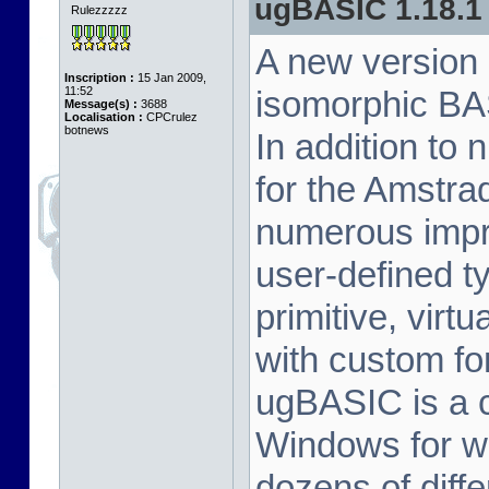
ugBASIC 1.18.1
Rulezzzzz
A new version
Inscription :
15 Jan 2009,
11:52
isomorphic BA
Message(s) :
3688
Localisation :
CPCrulez
botnews
In addition to
for the Amstr
numerous impr
user-defined t
primitive, virt
with custom fo
ugBASIC is a c
Windows for w
dozens of diff