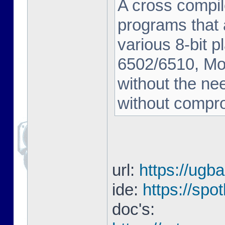
A cross compil
programs that a
various 8-bit 
6502/6510, Mot
without the nee
without compro
url:
https://ugb
ide:
https://spo
doc's: