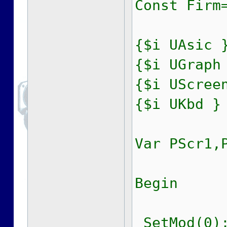
Const Firm
{$i UAsic 
{$i UGraph
{$i UScree
{$i UKbd }
Var PScr1,
Begin
SetMod(0);