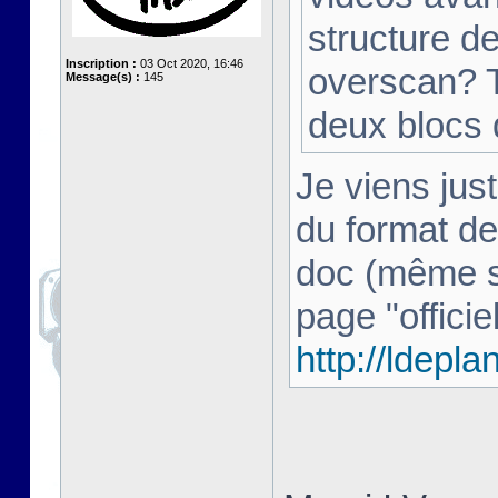
structure d
Inscription :
03 Oct 2020, 16:46
overscan? T
Message(s) :
145
deux blocs
Je viens just
du format de
doc (même si 
page "officiel
http://ldepl