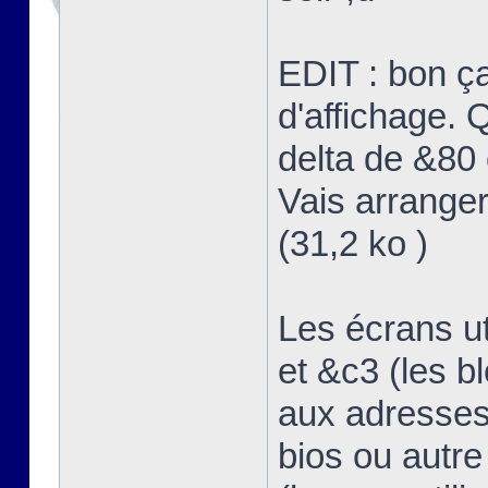
EDIT : bon ç
d'affichage. Q
delta de &80 
Vais arranger
(31,2 ko )
Les écrans u
et &c3 (les b
aux adresses
bios ou autre