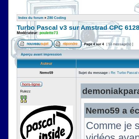
Index du forum
»
Z80 Coding
Turbo Pascal v3 sur Amstrad CPC 612
Modérateur:
poulette73
Page
4
sur
4
[ 53 message(s) ]
Aperçu avant impression
Auteur
Nemo59
Sujet du message :
Re: Turbo Pascal
demoniakparad
Rulezz
Nemo59 a écr
Comme je su
vidéos avan