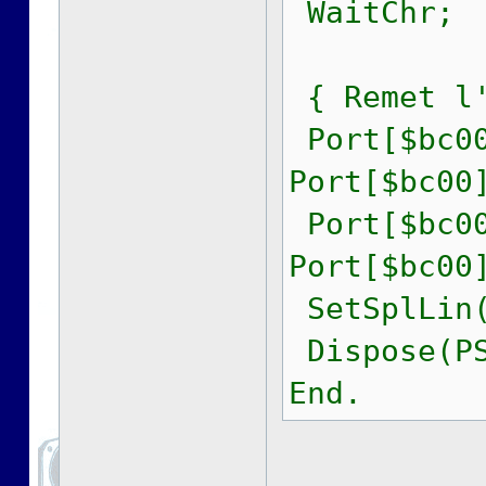
WaitChr;
{ Remet l'
Port[$bc00
Port[$bc00
Port[$bc00
Port[$bc00
SetSplLin(
Dispose(PS
End.