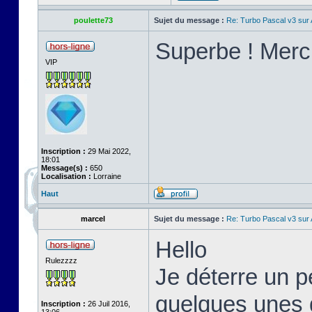
poulette73
Sujet du message :
Re: Turbo Pascal v3 su
Superbe ! Merci
VIP
Inscription :
29 Mai 2022,
18:01
Message(s) :
650
Localisation :
Lorraine
Haut
marcel
Sujet du message :
Re: Turbo Pascal v3 su
Hello
Rulezzzz
Je déterre un pe
quelques unes d
Inscription :
26 Juil 2016,