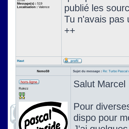
13:06
Message(s) :
519
publié les sourc
Localisation :
Valence
Tu n'avais pas 
++
Haut
Nemo59
Sujet du message :
Re: Turbo Pascal
Salut Marcel 
Rulezz
Pour diverses
dispo pour mo
J'ai quelques