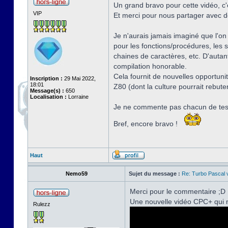
Un grand bravo pour cette vidéo, c'
VIP
Et merci pour nous partager avec dé
Je n'aurais jamais imaginé que l'on
pour les fonctions/procédures, les 
chaines de caractères, etc. D'auta
compilation honorable.
Cela fournit de nouvelles opportuni
Inscription :
29 Mai 2022,
18:01
Z80 (dont la culture pourrait rebute
Message(s) :
650
Localisation :
Lorraine
Je ne commente pas chacun de tes p
Bref, encore bravo !
Haut
Nemo59
Sujet du message :
Re: Turbo Pascal
Merci pour le commentaire ;D
Une nouvelle vidéo CPC+ qui m
Rulezz