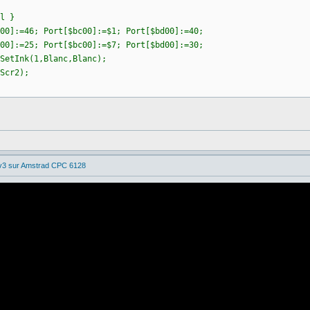
l }
00]:=46; Port[$bc00]:=$1; Port[$bd00]:=40;
00]:=25; Port[$bc00]:=$7; Port[$bd00]:=30;
SetInk(1,Blanc,Blanc);
Scr2);
 v3 sur Amstrad CPC 6128