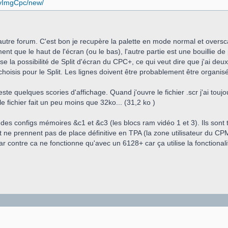
onvImgCpc/new/
l'autre forum. C'est bon je recupère la palette en mode normal et over
ment que le haut de l'écran (ou le bas), l'autre partie est une bouillie
tilise la possibilité de Split d'écran du CPC+, ce qui veut dire que j'ai deu
hoisis pour le Split. Les lignes doivent être probablement être organisé
te quelques scories d'affichage. Quand j'ouvre le fichier .scr j'ai toujo
 fichier fait un peu moins que 32ko... (31,2 ko )
 des configs mémoires &c1 et &c3 (les blocs ram vidéo 1 et 3). Ils son
t ne prennent pas de place définitive en TPA (la zone utilisateur du C
ar contre ca ne fonctionne qu'avec un 6128+ car ça utilise la fonctionalit