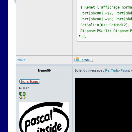
{ Remet l'affichage norma
Port[$bc00]:=$2; Port[$bd
Port[$bc00]:=$6; Port[$bd
SetSplLin(0); SetMod(2); 
Dispose(PScr1); Dispose(P
End.
Haut
Nemo59
Sujet du message :
Re: Turbo Pascal
Rulezz