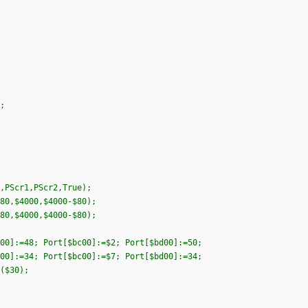
;
,PScr1,PScr2,True);
80,$4000,$4000-$80);
80,$4000,$4000-$80);
00]:=48; Port[$bc00]:=$2; Port[$bd00]:=50;
00]:=34; Port[$bc00]:=$7; Port[$bd00]:=34;
($30);