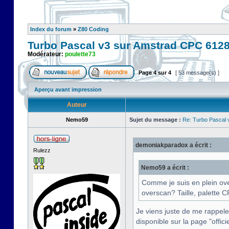
Index du forum
»
Z80 Coding
Turbo Pascal v3 sur Amstrad CPC 612
Modérateur:
poulette73
Page
4
sur
4
[ 53 message(s) ]
Aperçu avant impression
Auteur
Nemo59
Sujet du message :
Re: Turbo Pascal
demoniakparadox a écrit :
Rulezz
Nemo59 a écrit :
Comme je suis en plein ove
overscan? Taille, palette
Je viens juste de me rappeler
disponible sur la page "officie