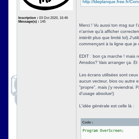
http://ldeplanque.free.fr/C
Inscription :
03 Oct 2020, 16:46
Message(s) :
145
Merci ! Vu aussi ton msg sur 
n'arrive qu'à afficher correcte
intérêt plus que limité lol).J'u
commençant à la ligne que je c
EDIT : bon ça marche ! mais res
Amsdos? Vais arranger ça. Et le
Les écrans utilisées sont ceux
aucun vecteur, bios ou autre e
"propre", mais j'y reviendrai. P
d'usage absolue!)
L'idée générale est celle là :
Code :
Program OverScreen;