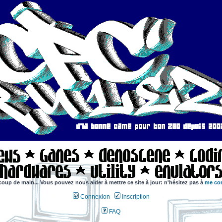
coup de main... Vous pouvez nous aider à mettre ce site à jour: n'hésitez pas à
me con
Connexion
Inscription
FAQ