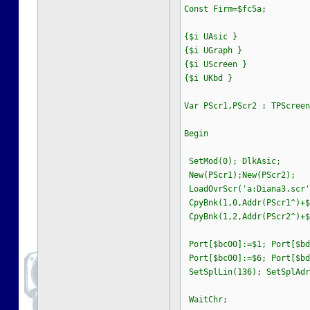
Const Firm=$fc5a;
{$i UAsic }
{$i UGraph }
{$i UScreen }
{$i UKbd }
Var PScr1,PScr2 : TPScreen
Begin
SetMod(0); DlkAsic;
New(PScr1);New(PScr2);
LoadOvrScr('a:Diana3.scr'
CpyBnk(1,0,Addr(PScr1^)+$
CpyBnk(1,2,Addr(PScr2^)+$
Port[$bc00]:=$1; Port[$bd
Port[$bc00]:=$6; Port[$bd
SetSplLin(136); SetSplAdr
WaitChr;