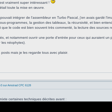
est vraiment super intéressant !
tail toute la mise en œuvre.
 pouvait intégrer de l'assembleur en Turbo Pascal, j'en avais gardé l'i
sous-programmes, la gestion des tableaux, la récursivité, et bien ente
nt que le code est bien souvent très commenté, la lecture des sources
tés, et notamment ouvrir une porte d'entrée pour ceux qui auraient un 
r les néophytes).
osts mais je les regarde tous avec plaisir.
 v3 sur Amstrad CPC 6128
ixte certaines techniques décrites avant :