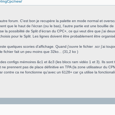
onvImgCpc/new/
l'autre forum. C'est bon je recupère la palette en mode normal et over
ment que le haut de l'écran (ou le bas), l'autre partie est une bouillie
tilise la possibilité de Split d'écran du CPC+, ce qui veut dire que j'ai deu
hoisis pour le Split. Les lignes doivent être probablement être organisé
te quelques scories d'affichage. Quand j'ouvre le fichier .scr j'ai toujo
 fichier fait un peu moins que 32ko... (31,2 ko )
 des configs mémoires &c1 et &c3 (les blocs ram vidéo 1 et 3). Ils son
t ne prennent pas de place définitive en TPA (la zone utilisateur du C
ar contre ca ne fonctionne qu'avec un 6128+ car ça utilise la fonctionalit