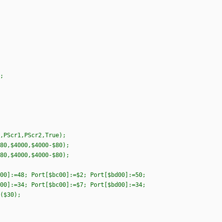
;
,PScr1,PScr2,True);
80,$4000,$4000-$80);
80,$4000,$4000-$80);
00]:=48; Port[$bc00]:=$2; Port[$bd00]:=50;
00]:=34; Port[$bc00]:=$7; Port[$bd00]:=34;
($30);