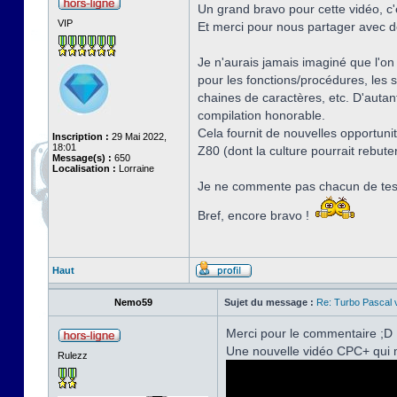
Un grand bravo pour cette vidéo, c'
VIP
Et merci pour nous partager avec dé
Je n'aurais jamais imaginé que l'on
pour les fonctions/procédures, les 
chaines de caractères, etc. D'auta
compilation honorable.
Cela fournit de nouvelles opportuni
Inscription :
29 Mai 2022,
18:01
Z80 (dont la culture pourrait rebute
Message(s) :
650
Localisation :
Lorraine
Je ne commente pas chacun de tes p
Bref, encore bravo !
Haut
Nemo59
Sujet du message :
Re: Turbo Pascal
Merci pour le commentaire ;D
Une nouvelle vidéo CPC+ qui m
Rulezz