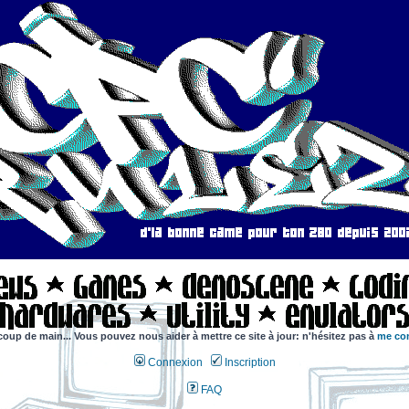
coup de main... Vous pouvez nous aider à mettre ce site à jour: n'hésitez pas à
me con
Connexion
Inscription
FAQ