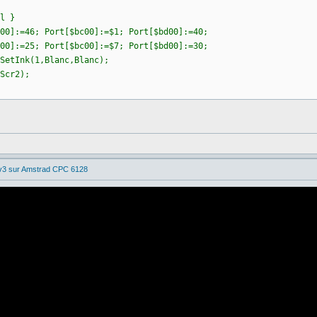
l }
00]:=46; Port[$bc00]:=$1; Port[$bd00]:=40;
00]:=25; Port[$bc00]:=$7; Port[$bd00]:=30;
SetInk(1,Blanc,Blanc);
Scr2);
 v3 sur Amstrad CPC 6128