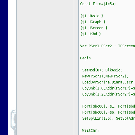
Const Firm=$fc5a;
{$i UAsic }
{$i UGraph }
{$i UScreen }
{$i UKbd }
Var PScr1,PScr2 : TPScreen
Begin
SetMod(0); DlkAsic;
New(PScr1);New(PScr2);
LoadOvrScr('a:Diana3.scr'
CpyBnk(1,0,Addr(PScr1^)+$
CpyBnk(1,2,Addr(PScr2^)+$
Port[$bc00]:=$1; Port[$bd
Port[$bc00]:=$6; Port[$bd
SetSplLin(136); SetSplAdr
WaitChr;