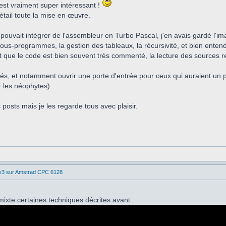
est vraiment super intéressant !
tail toute la mise en œuvre.
 pouvait intégrer de l'assembleur en Turbo Pascal, j'en avais gardé l'i
sous-programmes, la gestion des tableaux, la récursivité, et bien ente
nt que le code est bien souvent très commenté, la lecture des sources
tés, et notamment ouvrir une porte d'entrée pour ceux qui auraient un 
r les néophytes).
osts mais je les regarde tous avec plaisir.
 v3 sur Amstrad CPC 6128
ixte certaines techniques décrites avant :