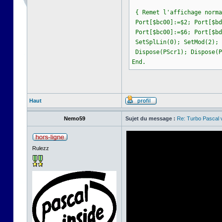
{ Remet l'affichage norma
Port[$bc00]:=$2; Port[$bd
Port[$bc00]:=$6; Port[$bd
SetSplLin(0); SetMod(2); 
Dispose(PScr1); Dispose(P
End.
Haut
Nemo59
Sujet du message :
Re: Turbo Pascal
Rulezz