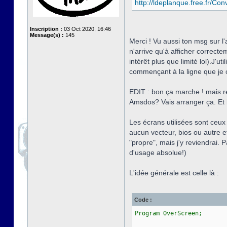
http://ldeplanque.free.fr/C
Inscription :
03 Oct 2020, 16:46
Message(s) :
145
Merci ! Vu aussi ton msg sur 
n'arrive qu'à afficher correcte
intérêt plus que limité lol).J'u
commençant à la ligne que je c
EDIT : bon ça marche ! mais res
Amsdos? Vais arranger ça. Et le
Les écrans utilisées sont ceux
aucun vecteur, bios ou autre e
"propre", mais j'y reviendrai. P
d'usage absolue!)
L'idée générale est celle là :
Code :
Program OverScreen;