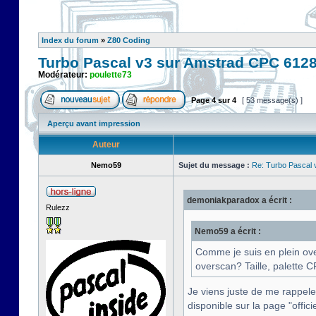
Index du forum
»
Z80 Coding
Turbo Pascal v3 sur Amstrad CPC 612
Modérateur:
poulette73
Page
4
sur
4
[ 53 message(s) ]
Aperçu avant impression
Auteur
Nemo59
Sujet du message :
Re: Turbo Pascal
demoniakparadox a écrit :
Rulezz
Nemo59 a écrit :
Comme je suis en plein ove
overscan? Taille, palette
Je viens juste de me rappeler
disponible sur la page "officie