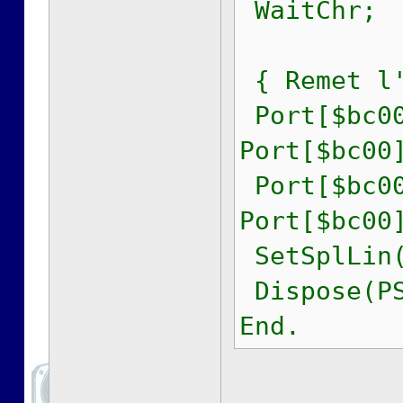
WaitChr;
{ Remet l'
Port[$bc00
Port[$bc00
Port[$bc00
Port[$bc00
SetSplLin(
Dispose(PS
End.