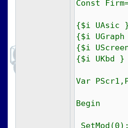
Const Firm
{$i UAsic 
{$i UGraph
{$i UScree
{$i UKbd }
Var PScr1,
Begin
SetMod(0);