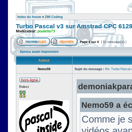
Index du forum
»
Z80 Coding
Turbo Pascal v3 sur Amstrad CPC 612
Modérateur:
poulette73
Page
4
sur
4
[ 53 message(s) ]
Aperçu avant impression
Auteur
Nemo59
Sujet du message :
Re: Turbo Pascal
demoniakparad
Rulezz
Nemo59 a écr
Comme je su
vidéos avan