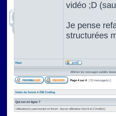
vidéo ;D (sau
Je pense refa
structurées m
Haut
Afficher les messages publiés depui
Page
4
sur
4
[ 53 message(s) ]
Index du forum
»
Z80 Coding
Qui est en ligne ?
Utilisateur(s) parcourant ce forum : Aucun utilisateur inscrit et 2 invité(s)