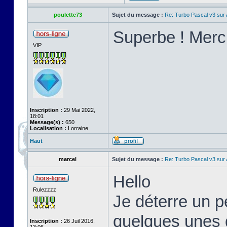
poulette73
Sujet du message :
Re: Turbo Pascal v3 su
Superbe ! Merci
VIP
Inscription :
29 Mai 2022,
18:01
Message(s) :
650
Localisation :
Lorraine
Haut
marcel
Sujet du message :
Re: Turbo Pascal v3 su
Hello
Rulezzzz
Je déterre un pe
quelques unes d
Inscription :
26 Juil 2016,