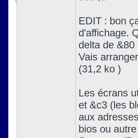
EDIT : bon ç
d'affichage. Q
delta de &80 
Vais arranger
(31,2 ko )
Les écrans u
et &c3 (les b
aux adresses
bios ou autre