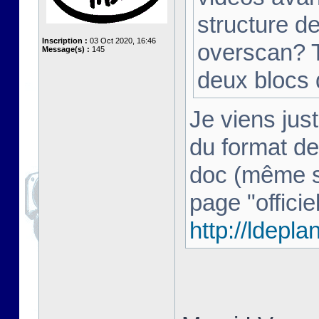
structure d
Inscription :
03 Oct 2020, 16:46
overscan? T
Message(s) :
145
deux blocs
Je viens just
du format de
doc (même si 
page "officiel
http://ldepl