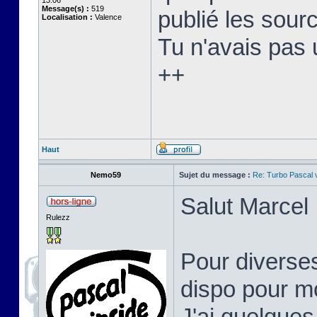
13:06
Message(s) :
519
publié les sourc
Localisation :
Valence
Tu n'avais pas 
++
Haut
Nemo59
Sujet du message :
Re: Turbo Pascal
Salut Marcel 
Rulezz
Pour diverses
dispo pour mo
J'ai quelques