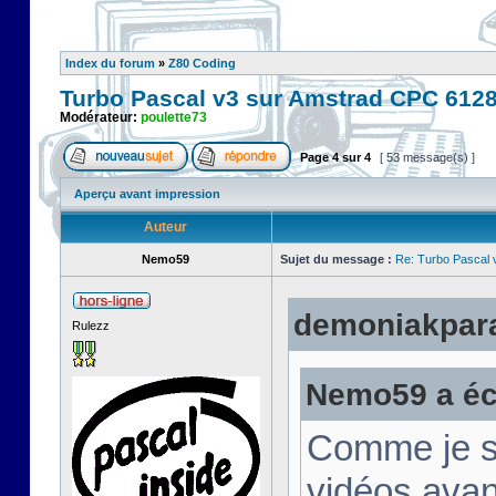
Index du forum
»
Z80 Coding
Turbo Pascal v3 sur Amstrad CPC 612
Modérateur:
poulette73
Page
4
sur
4
[ 53 message(s) ]
Aperçu avant impression
Auteur
Nemo59
Sujet du message :
Re: Turbo Pascal
demoniakparad
Rulezz
Nemo59 a écr
Comme je su
vidéos avan