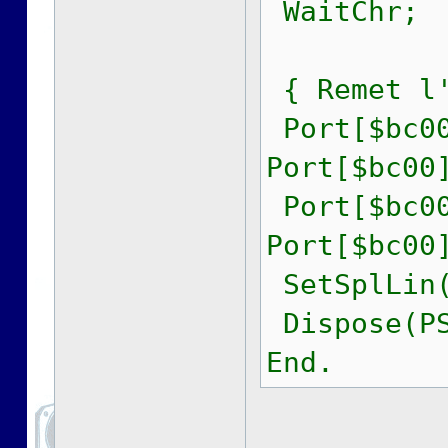
WaitChr;
{ Remet l'
Port[$bc00
Port[$bc00
Port[$bc00
Port[$bc00
SetSplLin(
Dispose(PS
End.