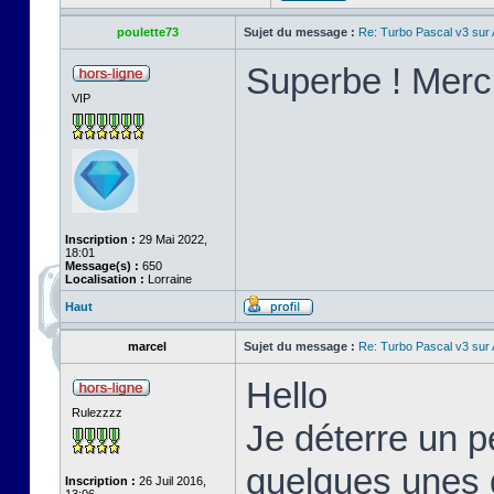
poulette73
Sujet du message :
Re: Turbo Pascal v3 su
Superbe ! Merci
VIP
Inscription :
29 Mai 2022,
18:01
Message(s) :
650
Localisation :
Lorraine
Haut
marcel
Sujet du message :
Re: Turbo Pascal v3 su
Hello
Rulezzzz
Je déterre un pe
quelques unes d
Inscription :
26 Juil 2016,