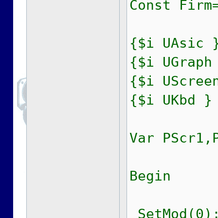
Const Firm
{$i UAsic 
{$i UGraph
{$i UScree
{$i UKbd }
Var PScr1,
Begin
SetMod(0);