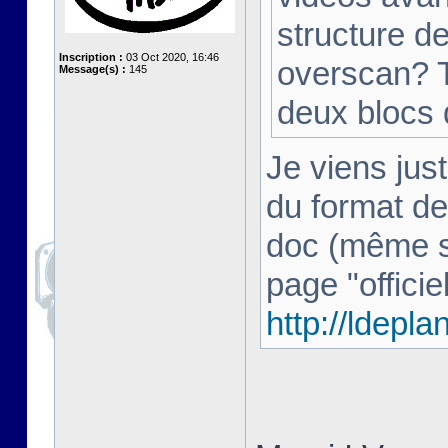
structure d
Inscription :
03 Oct 2020, 16:46
overscan? T
Message(s) :
145
deux blocs
Je viens just
du format de
doc (même si 
page "officiel
http://ldepl