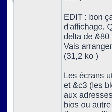
EDIT : bon ç
d'affichage. Q
delta de &80 
Vais arranger
(31,2 ko )
Les écrans u
et &c3 (les b
aux adresses
bios ou autre