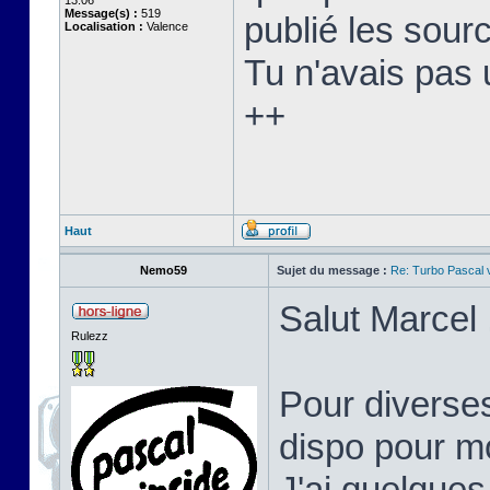
13:06
Message(s) :
519
publié les sourc
Localisation :
Valence
Tu n'avais pas 
++
Haut
Nemo59
Sujet du message :
Re: Turbo Pascal
Salut Marcel 
Rulezz
Pour diverses
dispo pour mo
J'ai quelques