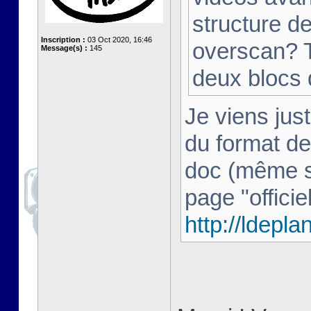
structure d
Inscription :
03 Oct 2020, 16:46
overscan? T
Message(s) :
145
deux blocs
Je viens just
du format de
doc (même si 
page "officiel
http://ldepl