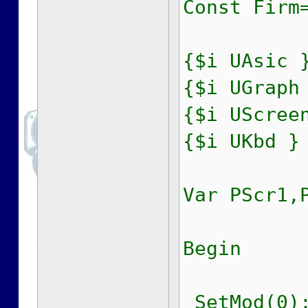
Const Firm
{$i UAsic 
{$i UGraph
{$i UScree
{$i UKbd }
Var PScr1,
Begin
SetMod(0);