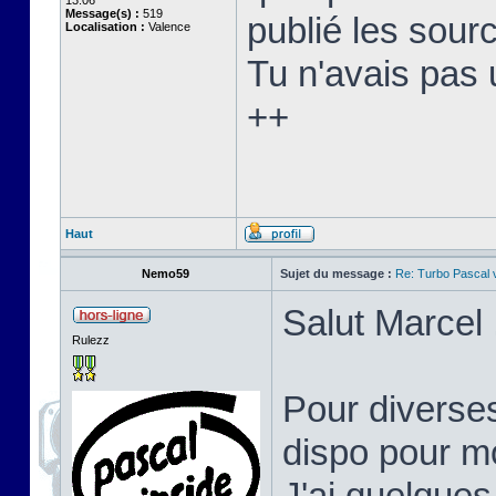
13:06
Message(s) :
519
publié les sourc
Localisation :
Valence
Tu n'avais pas 
++
Haut
Nemo59
Sujet du message :
Re: Turbo Pascal
Salut Marcel 
Rulezz
Pour diverses
dispo pour mo
J'ai quelques