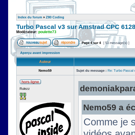
Index du forum
»
Z80 Coding
Turbo Pascal v3 sur Amstrad CPC 612
Modérateur:
poulette73
Page
4
sur
4
[ 53 message(s) ]
Aperçu avant impression
Auteur
Nemo59
Sujet du message :
Re: Turbo Pascal
demoniakparad
Rulezz
Nemo59 a écr
Comme je su
vidéos avan