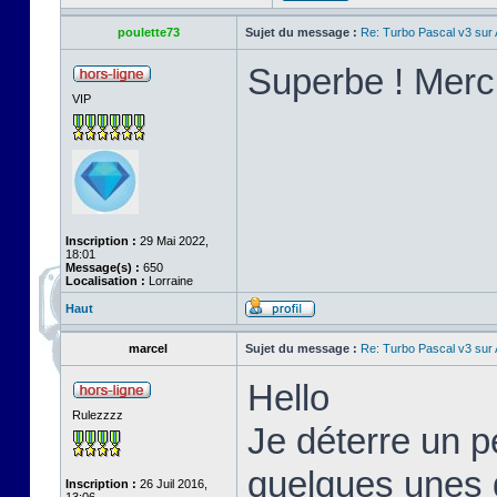
poulette73
Sujet du message :
Re: Turbo Pascal v3 su
Superbe ! Merci
VIP
Inscription :
29 Mai 2022,
18:01
Message(s) :
650
Localisation :
Lorraine
Haut
marcel
Sujet du message :
Re: Turbo Pascal v3 su
Hello
Rulezzzz
Je déterre un pe
quelques unes d
Inscription :
26 Juil 2016,