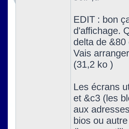
EDIT : bon ç
d'affichage. Q
delta de &80 
Vais arranger
(31,2 ko )
Les écrans u
et &c3 (les b
aux adresses
bios ou autre