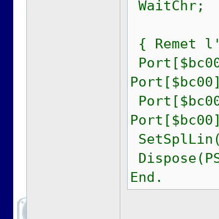
WaitChr;
{ Remet l'
Port[$bc00
Port[$bc00
Port[$bc00
Port[$bc00
SetSplLin(
Dispose(PS
End.