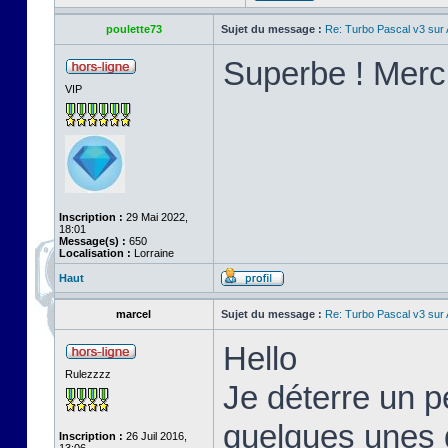
poulette73
Sujet du message :
Re: Turbo Pascal v3 su
Superbe ! Merci
VIP
Inscription :
29 Mai 2022,
18:01
Message(s) :
650
Localisation :
Lorraine
Haut
marcel
Sujet du message :
Re: Turbo Pascal v3 su
Hello
Rulezzzz
Je déterre un pe
quelques unes d
Inscription :
26 Juil 2016,