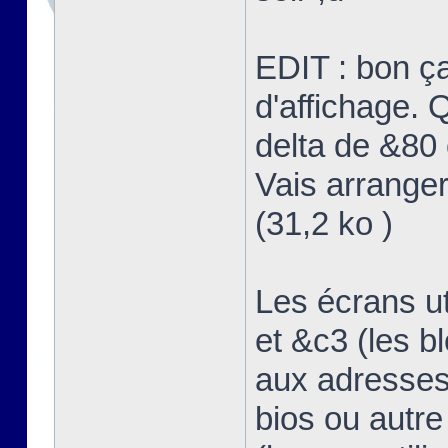
EDIT : bon ç
d'affichage. Q
delta de &80 
Vais arranger
(31,2 ko )
Les écrans u
et &c3 (les b
aux adresses
bios ou autre