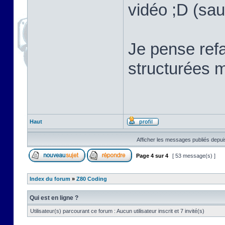
vidéo ;D (sau
Je pense refa
structurées m
Haut
Afficher les messages publiés depui
Page
4
sur
4
[ 53 message(s) ]
Index du forum
»
Z80 Coding
Qui est en ligne ?
Utilisateur(s) parcourant ce forum : Aucun utilisateur inscrit et 7 invité(s)