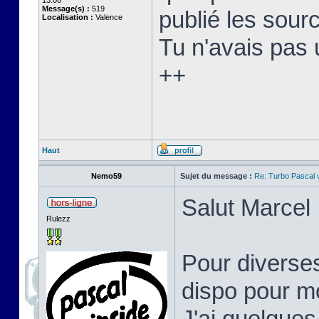
13:06
Message(s) :
519
publié les sourc
Localisation :
Valence
Tu n'avais pas 
++
Haut
Nemo59
Sujet du message :
Re: Turbo Pascal
Salut Marcel 
Rulezz
Pour diverses
dispo pour mo
J'ai quelques