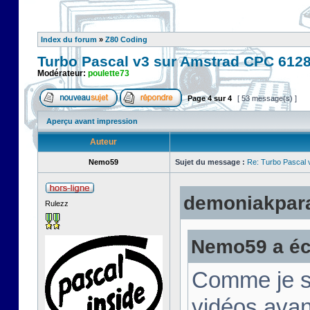
Index du forum
»
Z80 Coding
Turbo Pascal v3 sur Amstrad CPC 612
Modérateur:
poulette73
Page
4
sur
4
[ 53 message(s) ]
Aperçu avant impression
Auteur
Nemo59
Sujet du message :
Re: Turbo Pascal
demoniakparad
Rulezz
Nemo59 a écr
Comme je su
vidéos avan