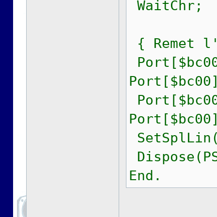
WaitChr;
{ Remet l'
Port[$bc00
Port[$bc00
Port[$bc00
Port[$bc00
SetSplLin(
Dispose(PS
End.