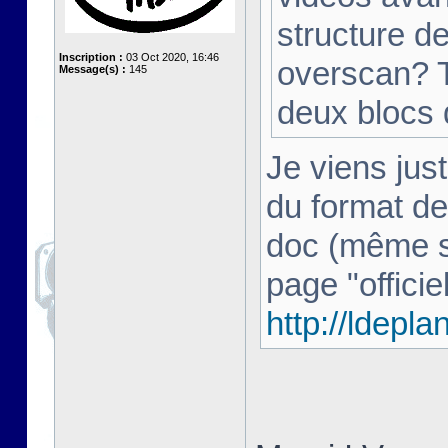
structure d
Inscription :
03 Oct 2020, 16:46
overscan? T
Message(s) :
145
deux blocs
Je viens just
du format de
doc (même si 
page "officiel
http://ldepl