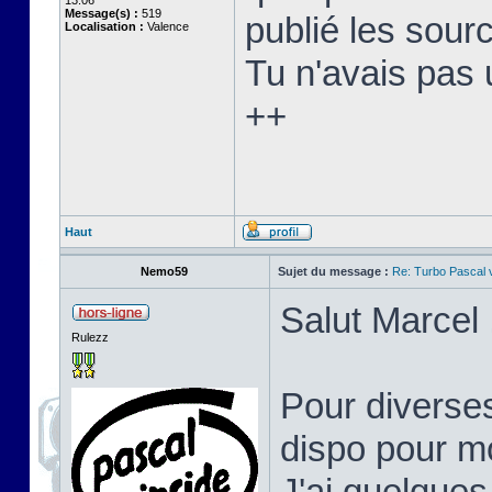
13:06
Message(s) :
519
publié les sourc
Localisation :
Valence
Tu n'avais pas 
++
Haut
Nemo59
Sujet du message :
Re: Turbo Pascal
Salut Marcel 
Rulezz
Pour diverses
dispo pour mo
J'ai quelques