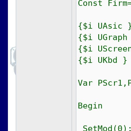
Const Firm
{$i UAsic 
{$i UGraph
{$i UScree
{$i UKbd }
Var PScr1,
Begin
SetMod(0);