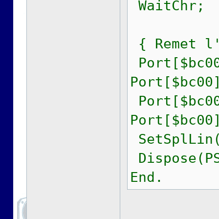
WaitChr;
{ Remet l'
Port[$bc00
Port[$bc00
Port[$bc00
Port[$bc00
SetSplLin(
Dispose(PS
End.