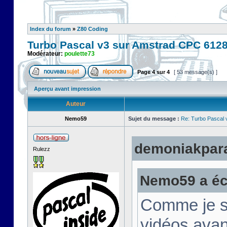
Index du forum
»
Z80 Coding
Turbo Pascal v3 sur Amstrad CPC 612
Modérateur:
poulette73
Page
4
sur
4
[ 53 message(s) ]
Aperçu avant impression
Auteur
Nemo59
Sujet du message :
Re: Turbo Pascal
demoniakparad
Rulezz
Nemo59 a écr
Comme je su
vidéos avan