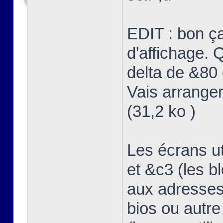
EDIT : bon ç
d'affichage. Q
delta de &80 
Vais arranger
(31,2 ko )
Les écrans u
et &c3 (les b
aux adresses
bios ou autre