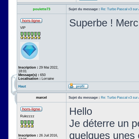
poulette73
Sujet du message :
Re: Turbo Pascal v3 su
Superbe ! Merci
VIP
Inscription :
29 Mai 2022,
18:01
Message(s) :
650
Localisation :
Lorraine
Haut
marcel
Sujet du message :
Re: Turbo Pascal v3 su
Hello
Rulezzzz
Je déterre un pe
quelques unes d
Inscription :
26 Juil 2016,