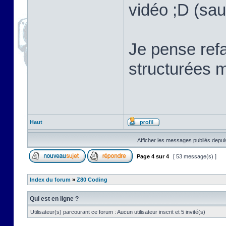
vidéo ;D (sau
Je pense refa
structurées m
Haut
Afficher les messages publiés depui
Page
4
sur
4
[ 53 message(s) ]
Index du forum
»
Z80 Coding
Qui est en ligne ?
Utilisateur(s) parcourant ce forum : Aucun utilisateur inscrit et 5 invité(s)