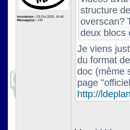
structure d
Inscription :
03 Oct 2020, 16:46
overscan? T
Message(s) :
145
deux blocs
Je viens just
du format de
doc (même si 
page "officiel
http://ldepl