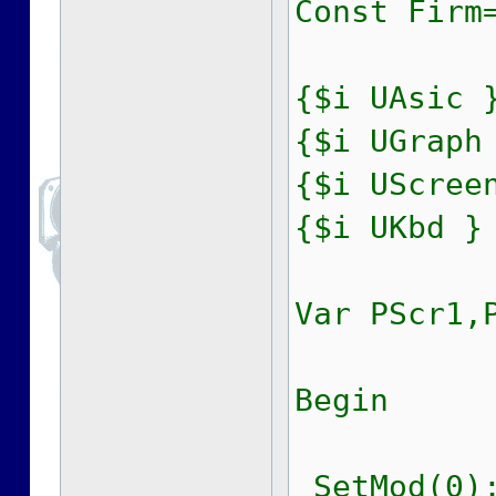
Const Firm
{$i UAsic 
{$i UGraph
{$i UScree
{$i UKbd }
Var PScr1,
Begin
SetMod(0);