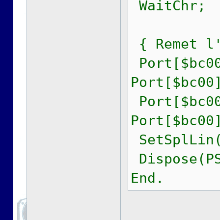
WaitChr;
{ Remet l'
Port[$bc00
Port[$bc00
Port[$bc00
Port[$bc00
SetSplLin(
Dispose(PS
End.