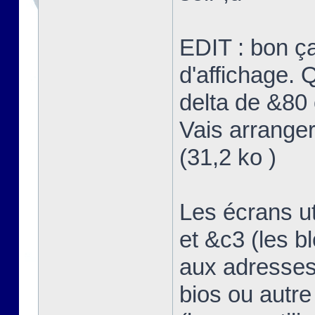
EDIT : bon ç
d'affichage. Q
delta de &80 
Vais arranger
(31,2 ko )
Les écrans u
et &c3 (les b
aux adresses
bios ou autre