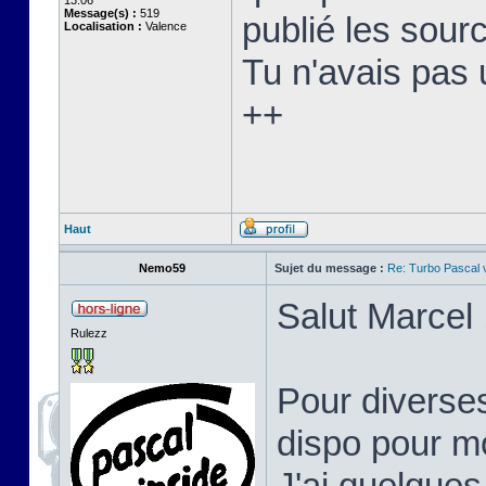
13:06
Message(s) :
519
publié les sourc
Localisation :
Valence
Tu n'avais pas 
++
Haut
Nemo59
Sujet du message :
Re: Turbo Pascal
Salut Marcel 
Rulezz
Pour diverses
dispo pour mo
J'ai quelques