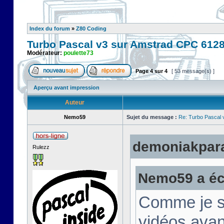
Index du forum
»
Z80 Coding
Turbo Pascal v3 sur Amstrad CPC 612
Modérateur:
poulette73
Page
4
sur
4
[ 53 message(s) ]
Aperçu avant impression
Auteur
Nemo59
Sujet du message :
Re: Turbo Pascal
demoniakparad
Rulezz
Nemo59 a écr
Comme je su
vidéos avan