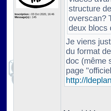
structure d
Inscription :
03 Oct 2020, 16:46
overscan? T
Message(s) :
145
deux blocs
Je viens just
du format de
doc (même si 
page "officiel
http://ldepl