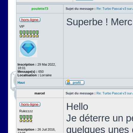
poulette73
Sujet du message :
Re: Turbo Pascal v3 su
Superbe ! Merci
VIP
Inscription :
29 Mai 2022,
18:01
Message(s) :
650
Localisation :
Lorraine
Haut
marcel
Sujet du message :
Re: Turbo Pascal v3 su
Hello
Rulezzzz
Je déterre un pe
quelques unes d
Inscription :
26 Juil 2016,