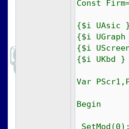
Const Firm
{$i UAsic 
{$i UGraph
{$i UScree
{$i UKbd }
Var PScr1,
Begin
SetMod(0);