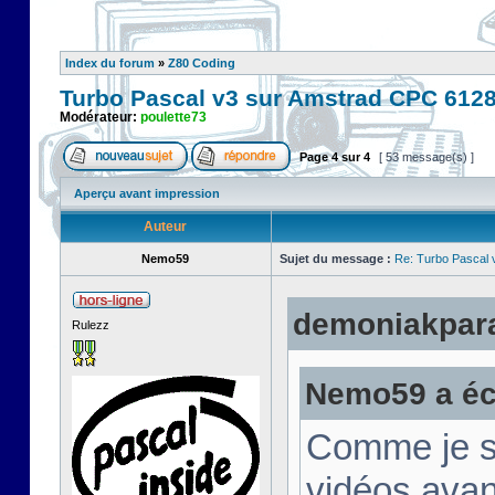
Index du forum
»
Z80 Coding
Turbo Pascal v3 sur Amstrad CPC 612
Modérateur:
poulette73
Page
4
sur
4
[ 53 message(s) ]
Aperçu avant impression
Auteur
Nemo59
Sujet du message :
Re: Turbo Pascal
demoniakparad
Rulezz
Nemo59 a écr
Comme je su
vidéos avan