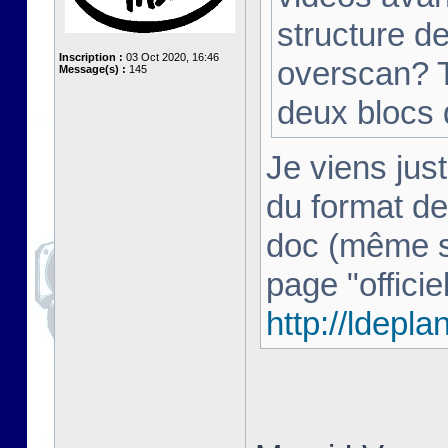
structure d
Inscription :
03 Oct 2020, 16:46
overscan? T
Message(s) :
145
deux blocs
Je viens just
du format de
doc (même si 
page "officiel
http://ldepl