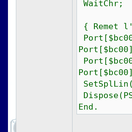
WaitChr;
{ Remet l'
Port[$bc00
Port[$bc00
Port[$bc00
Port[$bc00
SetSplLin(
Dispose(PS
End.