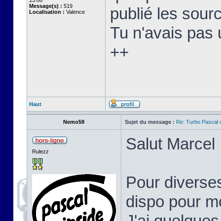
13:06
Message(s) :
519
publié les sourc
Localisation :
Valence
Tu n'avais pas 
++
Haut
Nemo59
Sujet du message :
Re: Turbo Pascal
Salut Marcel 
Rulezz
Pour diverses
dispo pour mo
J'ai quelques