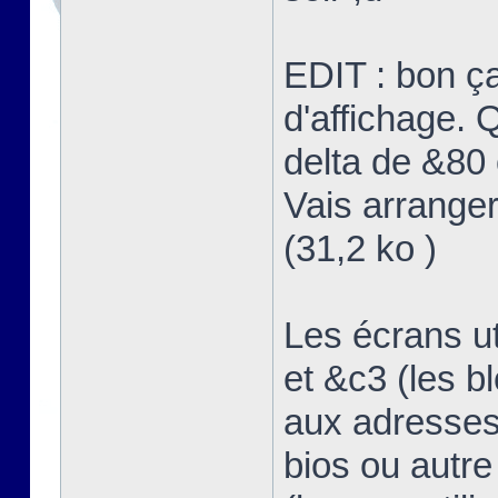
EDIT : bon ç
d'affichage. Q
delta de &80 
Vais arranger
(31,2 ko )
Les écrans u
et &c3 (les b
aux adresses
bios ou autre