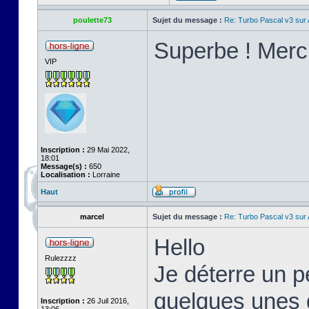
poulette73
Sujet du message :
Re: Turbo Pascal v3 su
Superbe ! Merci
VIP
Inscription :
29 Mai 2022,
18:01
Message(s) :
650
Localisation :
Lorraine
Haut
marcel
Sujet du message :
Re: Turbo Pascal v3 su
Hello
Rulezzzz
Je déterre un pe
quelques unes d
Inscription :
26 Juil 2016,