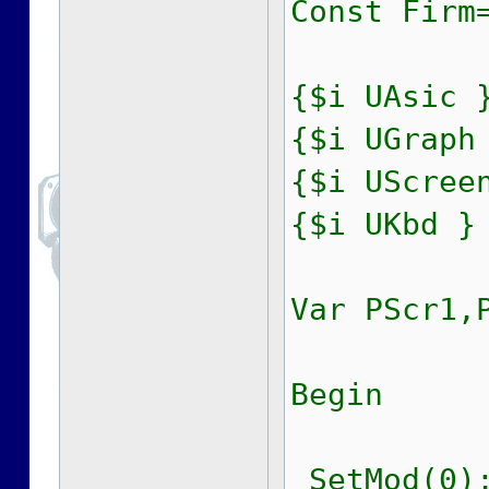
Const Firm
{$i UAsic 
{$i UGraph
{$i UScree
{$i UKbd }
Var PScr1,
Begin
SetMod(0);