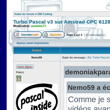
Index du forum
»
Z80 Coding
Turbo Pascal v3 sur Amstrad CPC 612
Modérateur:
poulette73
Page
4
sur
4
[ 53 message(s) ]
Aperçu avant impression
Auteur
Nemo59
Sujet du message :
Re: Turbo Pascal
demoniakparad
Rulezz
Nemo59 a écr
Comme je su
vidéos avan