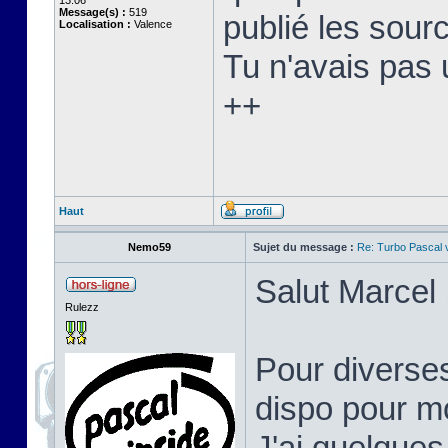
13:06
Message(s) :
519
publié les sourc
Localisation :
Valence
Tu n'avais pas 
++
Haut
Nemo59
Sujet du message :
Re: Turbo Pascal
Salut Marcel 
Rulezz
Pour diverses
dispo pour mo
J'ai quelques