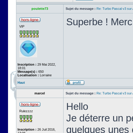
poulette73
Sujet du message :
Re: Turbo Pascal v3 su
Superbe ! Merci
VIP
Inscription :
29 Mai 2022,
18:01
Message(s) :
650
Localisation :
Lorraine
Haut
marcel
Sujet du message :
Re: Turbo Pascal v3 su
Hello
Rulezzzz
Je déterre un pe
quelques unes d
Inscription :
26 Juil 2016,