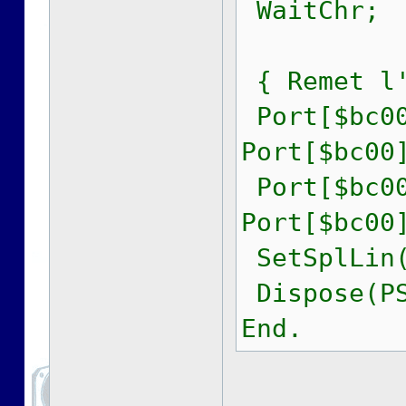
WaitChr;
{ Remet l'
Port[$bc00
Port[$bc00
Port[$bc00
Port[$bc00
SetSplLin(
Dispose(PS
End.