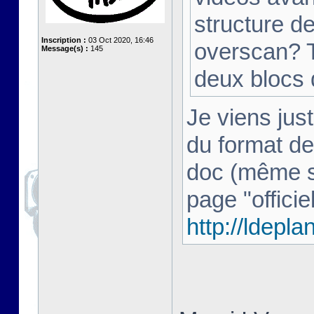
structure d
Inscription :
03 Oct 2020, 16:46
overscan? T
Message(s) :
145
deux blocs
Je viens just
du format de
doc (même si 
page "officiel
http://ldepl