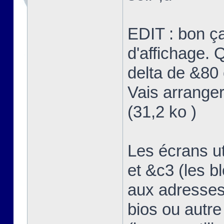
EDIT : bon ç
d'affichage. Q
delta de &80 
Vais arranger
(31,2 ko )
Les écrans u
et &c3 (les b
aux adresses
bios ou autre