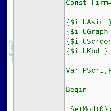
Const Firm
{$i UAsic 
{$i UGraph
{$i UScree
{$i UKbd }
Var PScr1,
Begin
SetMod(0);