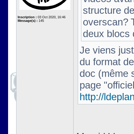
structure d
Inscription :
03 Oct 2020, 16:46
overscan? T
Message(s) :
145
deux blocs
Je viens just
du format de
doc (même si 
page "officiel
http://ldepl