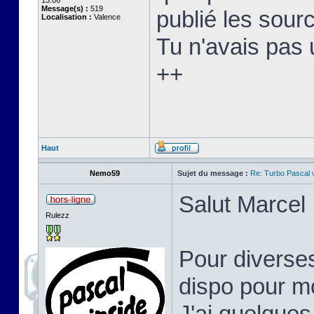
13:06
Message(s) :
519
publié les sourc
Localisation :
Valence
Tu n'avais pas 
++
Haut
Nemo59
Sujet du message :
Re: Turbo Pascal
Salut Marcel 
Rulezz
Pour diverses
dispo pour mo
J'ai quelques