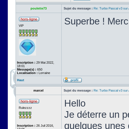
poulette73
Sujet du message :
Re: Turbo Pascal v3 su
Superbe ! Merci
VIP
Inscription :
29 Mai 2022,
18:01
Message(s) :
650
Localisation :
Lorraine
Haut
marcel
Sujet du message :
Re: Turbo Pascal v3 su
Hello
Rulezzzz
Je déterre un pe
quelques unes d
Inscription :
26 Juil 2016,