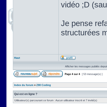
vidéo ;D (sau
Je pense refa
structurées m
Haut
Afficher les messages publiés depui
Page
4
sur
4
[ 53 message(s) ]
Index du forum
»
Z80 Coding
Qui est en ligne ?
Utilisateur(s) parcourant ce forum : Aucun utilisateur inscrit et 7 invité(s)