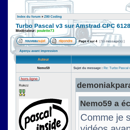
Index du forum
»
Z80 Coding
Turbo Pascal v3 sur Amstrad CPC 612
Modérateur:
poulette73
Page
4
sur
4
[ 53 message(s) ]
Aperçu avant impression
Auteur
Nemo59
Sujet du message :
Re: Turbo Pascal
demoniakparad
Rulezz
Nemo59 a écr
Comme je su
vidéos avan