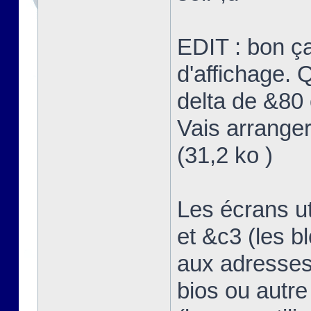
EDIT : bon ç
d'affichage. Q
delta de &80 
Vais arranger
(31,2 ko )
Les écrans u
et &c3 (les b
aux adresses
bios ou autre