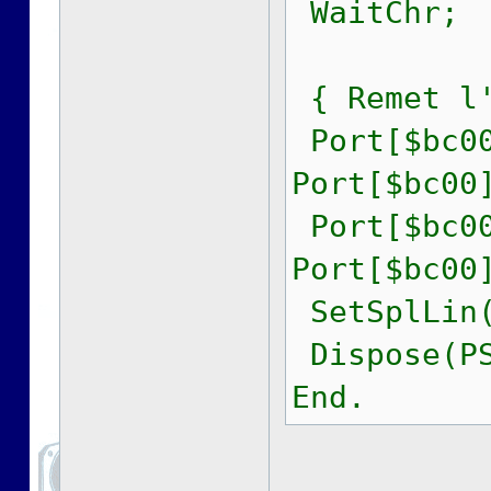
WaitChr;
{ Remet l'
Port[$bc00
Port[$bc00
Port[$bc00
Port[$bc00
SetSplLin(
Dispose(PS
End.