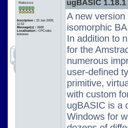
ugBASIC 1.18.1
Rulezzzzz
A new version
Inscription :
15 Jan 2009,
11:52
isomorphic BA
Message(s) :
3688
Localisation :
CPCrulez
botnews
In addition to
for the Amstr
numerous impr
user-defined t
primitive, virt
with custom fo
ugBASIC is a c
Windows for w
dozens of diff