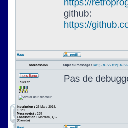
https://retrop
github:
https://github
Haut
norecess464
Sujet du message :
Re: [CROSSDEV] UGBA
Pas de debugge
Rulezzz
Inscription :
23 Mars 2018,
16:29
Message(s) :
258
Localisation :
Montreal, QC
(Canada)
Haut