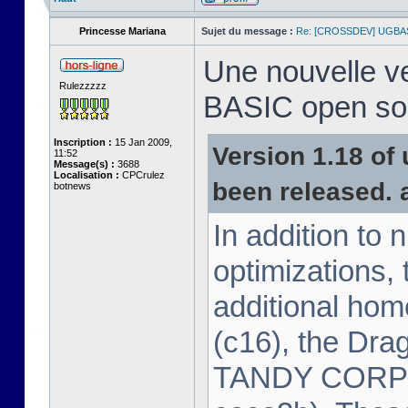
Princesse Mariana
Sujet du message :
Re: [CROSSDEV] UGBA
Une nouvelle v
Rulezzzzz
BASIC open sou
Inscription :
15 Jan 2009,
Version 1.18 o
11:52
Message(s) :
3688
Localisation :
CPCrulez
been released. a
botnews
In addition to
optimizations, 
additional ho
(c16), the Dra
TANDY CORPO