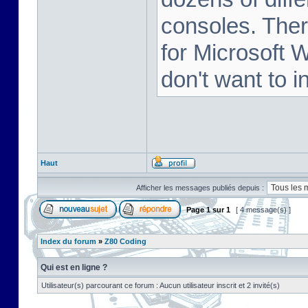
consoles. Ther
for Microsoft 
don't want to i
Haut
Afficher les messages publiés depuis :
Page
1
sur
1
[ 4 message(s) ]
Index du forum
»
Z80 Coding
Qui est en ligne ?
Utilisateur(s) parcourant ce forum : Aucun utilisateur inscrit et 2 invité(s)