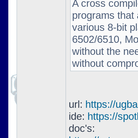
A cross compil
programs that a
various 8-bit 
6502/6510, Mot
without the nee
without compro
url:
https://ugb
ide:
https://spo
doc's: