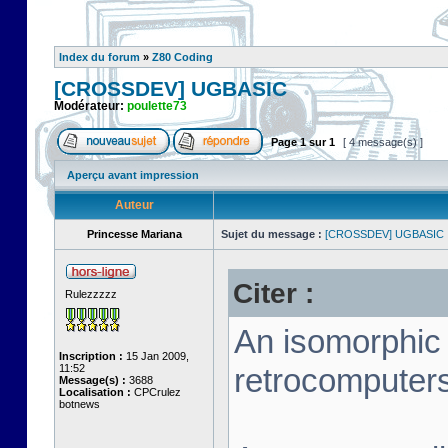
Index du forum
»
Z80 Coding
[CROSSDEV] UGBASIC
Modérateur:
poulette73
Page
1
sur
1
[ 4 message(s) ]
Aperçu avant impression
Auteur
Princesse Mariana
Sujet du message :
[CROSSDEV] UGBASIC
Citer :
Rulezzzzz
An isomorphic
Inscription :
15 Jan 2009,
11:52
retrocomputers
Message(s) :
3688
Localisation :
CPCrulez
botnews