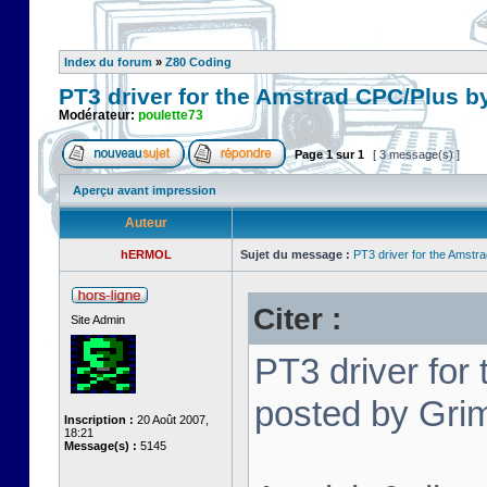
Index du forum
»
Z80 Coding
PT3 driver for the Amstrad CPC/Plus b
Modérateur:
poulette73
Page
1
sur
1
[ 3 message(s) ]
Aperçu avant impression
Auteur
hERMOL
Sujet du message :
PT3 driver for the Amstr
Citer :
Site Admin
PT3 driver for
posted by Grim
Inscription :
20 Août 2007,
18:21
Message(s) :
5145