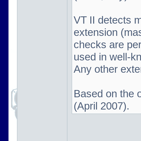
VT II detects 
extension (mas
checks are pe
used in well-k
Any other exten
Based on the o
(April 2007).