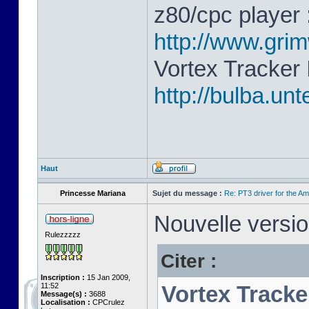
z80/cpc player 
http://www.gri
Vortex Tracker 
http://bulba.un
Haut
Princesse Mariana
Sujet du message :
Re: PT3 driver for the A
Nouvelle versio
Rulezzzzz
Citer :
Inscription :
15 Jan 2009,
11:52
Vortex Tracke
Message(s) :
3688
Localisation :
CPCrulez