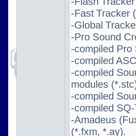
-Flash Tracker (
-Fast Tracker (*
-Global Tracker
-Pro Sound Cre
-compiled Pro
-compiled ASC
-compiled Sou
modules (*.stc)
-compiled Soun
-compiled SQ-T
-Amadeus (Fux
(*.fxm, *.ay).