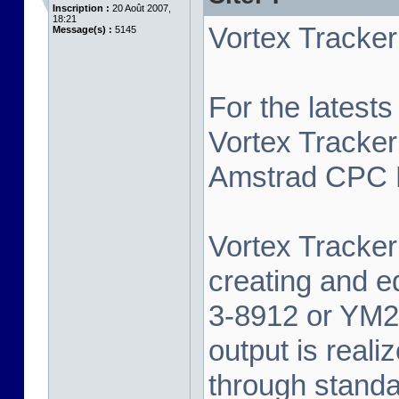
Inscription :
20 Août 2007,
18:21
Vortex Tracker 
Message(s) :
5145
For the latest
Vortex Tracker
Amstrad CPC P
Vortex Tracker 
creating and e
3-8912 or YM2
output is real
through standa