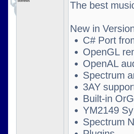
botnews
The best music
New in Version
C# Port fro
OpenGL ren
OpenAL au
Spectrum a
3AY suppor
Built-in Or
YM2149 Syn
Spectrum N
Plugins