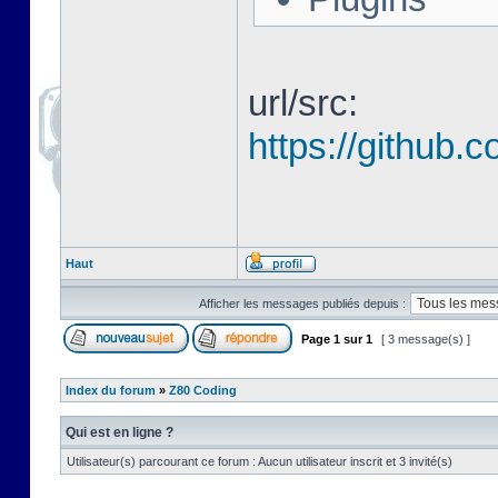
url/src:
https://github
Haut
Afficher les messages publiés depuis :
Page
1
sur
1
[ 3 message(s) ]
Index du forum
»
Z80 Coding
Qui est en ligne ?
Utilisateur(s) parcourant ce forum : Aucun utilisateur inscrit et 3 invité(s)