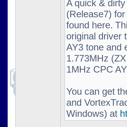
A quick & dirty
(Release7) fo
found here. Thi
original driver
AY3 tone and 
1.773MHz (ZX 
1MHz CPC AY3 
You can get t
and VortexTrac
Windows) at
h