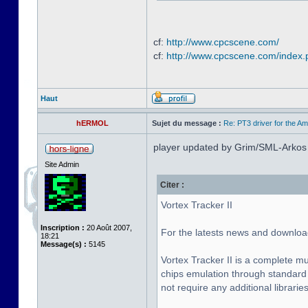
cf:
http://www.cpcscene.com/
cf:
http://www.cpcscene.com/index
Haut
hERMOL
Sujet du message :
Re: PT3 driver for the A
player updated by Grim/SML-Arkos
Site Admin
Citer :
Vortex Tracker II
Inscription :
20 Août 2007,
For the latests news and downloa
18:21
Message(s) :
5145
Vortex Tracker II is a complete m
chips emulation through standard 
not require any additional libraries