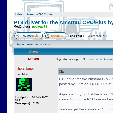
Index du forum
»
Z80 Coding
PT3 driver for the Amstrad CPC/Plus b
Modérateur:
poulette73
Page
1
sur
1
[ 3 message(s) ]
Aperçu avant impression
Auteur
hERMOL
Sujet du message :
PT3 driver for the Amstr
Citer :
Site Admin
PT3 driver for the Amstrad CPC/P
posted by Grim on 14/11/2007 at
A quick & dirty port of the latest
Inscription :
20 Août 2007,
convertion of the AY3 tone and 
18:21
Message(s) :
5145
You can get the complete PTxTool