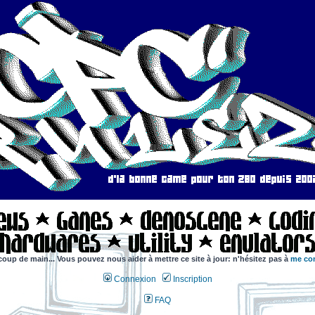
coup de main... Vous pouvez nous aider à mettre ce site à jour: n'hésitez pas à
me con
Connexion
Inscription
FAQ