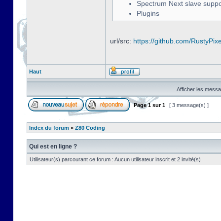
Spectrum Next slave suppo
Plugins
url/src:
https://github.com/RustyPix
Haut
Afficher les messa
Page
1
sur
1
[ 3 message(s) ]
Index du forum
»
Z80 Coding
Qui est en ligne ?
Utilisateur(s) parcourant ce forum : Aucun utilisateur inscrit et 2 invité(s)