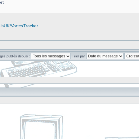
rt
elsUK/VortexTracker
ges publiés depuis :
Trier par