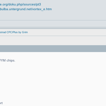
e.org/doku.php/sources/pt3
//bulba.untergrund.net/vortex_e.htm
mstrad CPC/Plus by Grim
Y/YM chips.
rt