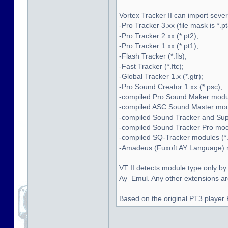
Vortex Tracker II can import seve
-Pro Tracker 3.xx (file mask is *.pt
-Pro Tracker 2.xx (*.pt2);
-Pro Tracker 1.xx (*.pt1);
-Flash Tracker (*.fls);
-Fast Tracker (*.ftc);
-Global Tracker 1.x (*.gtr);
-Pro Sound Creator 1.xx (*.psc);
-compiled Pro Sound Maker modul
-compiled ASC Sound Master modu
-compiled Sound Tracker and Supe
-compiled Sound Tracker Pro modu
-compiled SQ-Tracker modules (*.
-Amadeus (Fuxoft AY Language) mo
VT II detects module type only by
Ay_Emul. Any other extensions are 
Based on the original PT3 player 