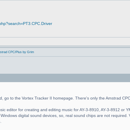
.php?search=PT3.CPC.Driver
mstrad CPC/Plus by Grim
d, go to the Vortex Tracker II homepage. There's only the Amstrad CP
usic editor for creating and editing music for AY-3-8910, AY-3-8912 or
Windows digital sound devices, so, real sound chips are not required.
.