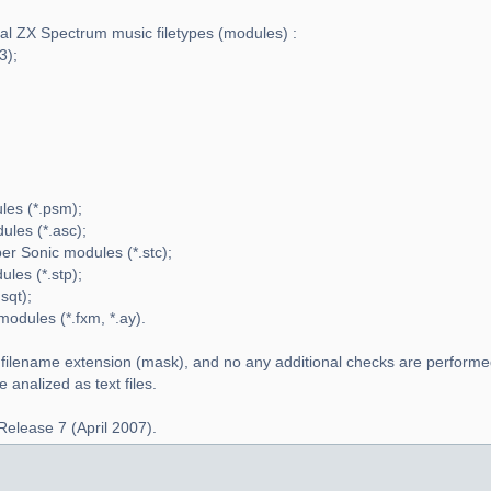
ral ZX Spectrum music filetypes (modules) :
3);
es (*.psm);
les (*.asc);
r Sonic modules (*.stc);
les (*.stp);
sqt);
dules (*.fxm, *.ay).
 filename extension (mask), and no any additional checks are performe
analized as text files.
Release 7 (April 2007).