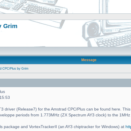
y Grim
Message
ad CPC/Plus by Grim
lus
 15:53
 PT3 driver (Release7) for the Amstrad CPC/Plus can be found here. This i
enveloppe periods from 1.773MHz (ZX Spectrum AY3 clock) to the 1MHz
s package and VortexTrackerII (an AY3 chiptracker for Windows) at
htt