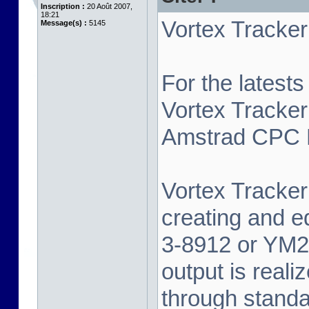
Inscription :
20 Août 2007,
18:21
Vortex Tracker 
Message(s) :
5145
For the latest
Vortex Tracker
Amstrad CPC P
Vortex Tracker 
creating and e
3-8912 or YM2
output is real
through standa