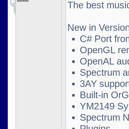
botnews
The best music
New in Version
C# Port fro
OpenGL ren
OpenAL au
Spectrum a
3AY suppor
Built-in Or
YM2149 Syn
Spectrum N
Plugins