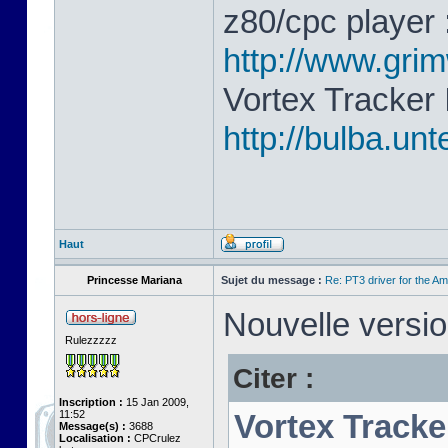
z80/cpc player 
http://www.gri
Vortex Tracker 
http://bulba.un
Haut
Princesse Mariana
Sujet du message :
Re: PT3 driver for the A
Nouvelle versio
Rulezzzzz
Citer :
Inscription :
15 Jan 2009,
11:52
Vortex Tracke
Message(s) :
3688
Localisation :
CPCrulez