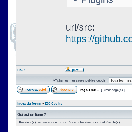
url/src:
https://github
Haut
Afficher les messages publiés depuis :
Page
1
sur
1
[ 3 message(s) ]
Index du forum
»
Z80 Coding
Qui est en ligne ?
Utilisateur(s) parcourant ce forum : Aucun utilisateur inscrit et 2 invité(s)