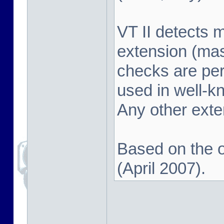
VT II detects 
extension (mas
checks are pe
used in well-k
Any other exten
Based on the o
(April 2007).