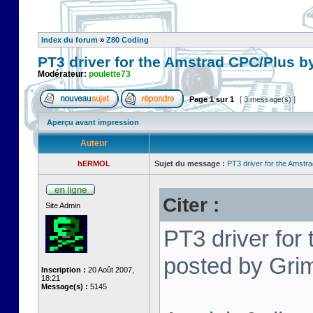
Index du forum
»
Z80 Coding
PT3 driver for the Amstrad CPC/Plus b
Modérateur:
poulette73
Page
1
sur
1
[ 3 message(s) ]
Aperçu avant impression
Auteur
hERMOL
Sujet du message :
PT3 driver for the Amstr
Citer :
Site Admin
PT3 driver for
posted by Grim
Inscription :
20 Août 2007,
18:21
Message(s) :
5145