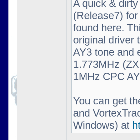
A quick & dirty
(Release7) fo
found here. Thi
original driver
AY3 tone and 
1.773MHz (ZX 
1MHz CPC AY3 
You can get t
and VortexTrac
Windows) at
h