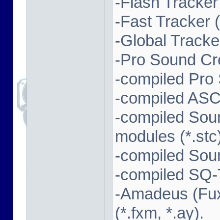
-Flash Tracker (
-Fast Tracker (*
-Global Tracker
-Pro Sound Cre
-compiled Pro
-compiled ASC
-compiled Sou
modules (*.stc)
-compiled Soun
-compiled SQ-T
-Amadeus (Fux
(*.fxm, *.ay).