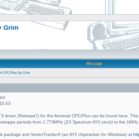
y Grim
Message
ad CPC/Plus by Grim
lus
 15:53
 PT3 driver (Release7) for the Amstrad CPC/Plus can be found here. This i
enveloppe periods from 1.773MHz (ZX Spectrum AY3 clock) to the 1MHz
s package and VortexTrackerII (an AY3 chiptracker for Windows) at
htt