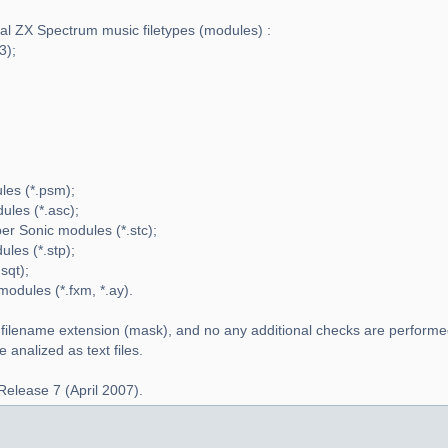
ral ZX Spectrum music filetypes (modules) :
3);
es (*.psm);
les (*.asc);
r Sonic modules (*.stc);
les (*.stp);
sqt);
dules (*.fxm, *.ay).
 filename extension (mask), and no any additional checks are performe
analized as text files.
Release 7 (April 2007).