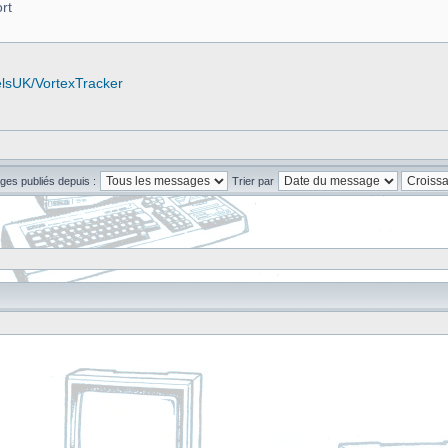
rt
elsUK/VortexTracker
ges publiés depuis :
Trier par