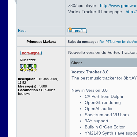
z80/cpc player :
http://www.grimwar
Vortex Tracker II homepage :
http:
Haut
Princesse Mariana
Sujet du message :
Re: PT3 driver for the A
Nouvelle version du Vortex Tracker:
Rulezzzzz
Citer :
Vortex Tracker 3.0
The best music tracker for 8bit A
Inscription :
15 Jan 2009,
11:52
Message(s) :
3688
New in Version 3.0
Localisation :
CPCrulez
botnews
C# Port from Delphi
OpenGL rendering
OpenAL audio
Spectrum and VU bars
3AY support
Built-in OrGen Editor
YM2149 Synth slave suppo