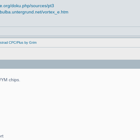
e.org/doku.php/sources/pt3
//bulba.untergrund.net/vortex_e.htm
mstrad CPC/Plus by Grim
Y/YM chips.
rt