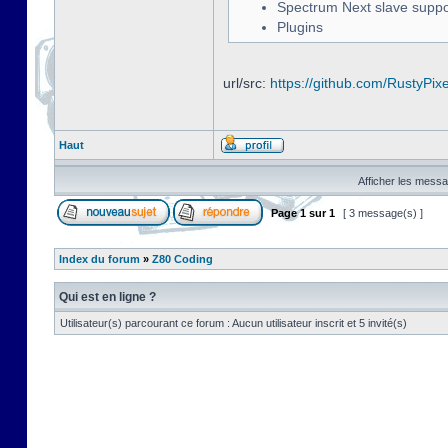
Spectrum Next slave suppo
Plugins
url/src:
https://github.com/RustyPix
Haut
Afficher les messa
Page
1
sur
1
[ 3 message(s) ]
Index du forum
»
Z80 Coding
Qui est en ligne ?
Utilisateur(s) parcourant ce forum : Aucun utilisateur inscrit et 5 invité(s)