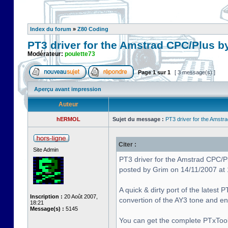
Index du forum
»
Z80 Coding
PT3 driver for the Amstrad CPC/Plus b
Modérateur:
poulette73
Page
1
sur
1
[ 3 message(s) ]
Aperçu avant impression
Auteur
hERMOL
Sujet du message :
PT3 driver for the Amstr
Citer :
Site Admin
PT3 driver for the Amstrad CPC/P
posted by Grim on 14/11/2007 at
A quick & dirty port of the latest
Inscription :
20 Août 2007,
convertion of the AY3 tone and 
18:21
Message(s) :
5145
You can get the complete PTxTool