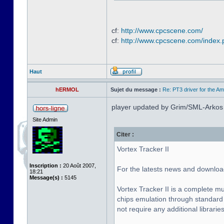
cf:
http://www.cpcscene.com/
cf:
http://www.cpcscene.com/index
Haut
hERMOL
Sujet du message :
Re: PT3 driver for the A
player updated by Grim/SML-Arkos
Site Admin
Citer :
Vortex Tracker II
Inscription :
20 Août 2007,
For the latests news and downloa
18:21
Message(s) :
5145
Vortex Tracker II is a complete m
chips emulation through standard 
not require any additional libraries