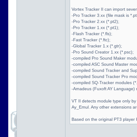
Vortex Tracker II can import seve
-Pro Tracker 3.xx (file mask is *.pt
-Pro Tracker 2.xx (*.pt2);
-Pro Tracker 1.xx (*.pt1);
-Flash Tracker (*.fls);
-Fast Tracker (*.ftc);
-Global Tracker 1.x (*.gtr);
-Pro Sound Creator 1.xx (*.psc);
-compiled Pro Sound Maker modul
-compiled ASC Sound Master modu
-compiled Sound Tracker and Supe
-compiled Sound Tracker Pro modu
-compiled SQ-Tracker modules (*.
-Amadeus (Fuxoft AY Language) mo
VT II detects module type only by
Ay_Emul. Any other extensions are 
Based on the original PT3 player 