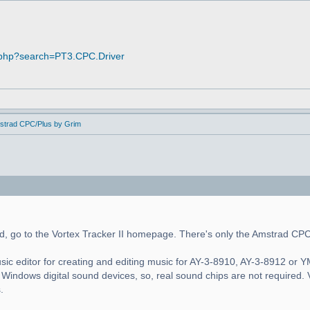
.php?search=PT3.CPC.Driver
mstrad CPC/Plus by Grim
d, go to the Vortex Tracker II homepage. There's only the Amstrad CP
usic editor for creating and editing music for AY-3-8910, AY-3-8912 or
Windows digital sound devices, so, real sound chips are not required.
.