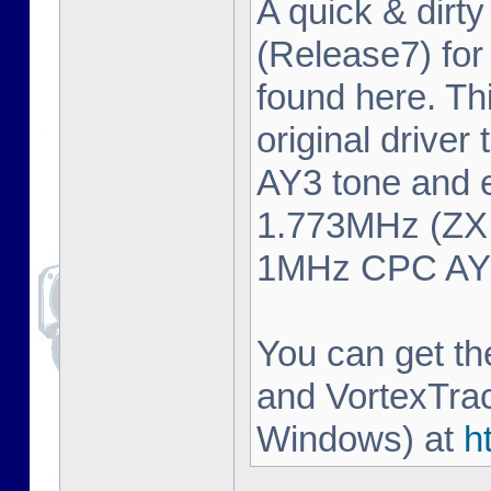
A quick & dirty
(Release7) fo
found here. Thi
original driver
AY3 tone and 
1.773MHz (ZX 
1MHz CPC AY3 
You can get t
and VortexTrac
Windows) at
h