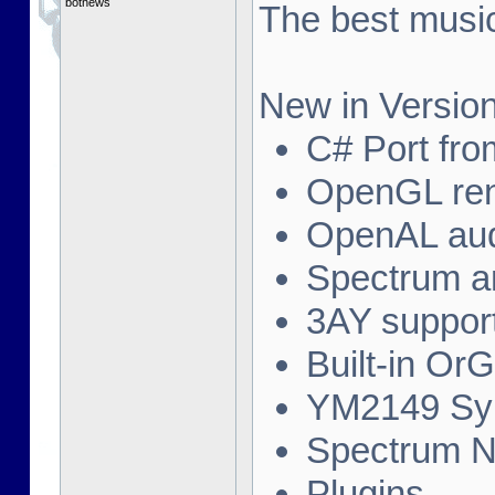
botnews
The best music
New in Version
C# Port fro
OpenGL ren
OpenAL au
Spectrum a
3AY suppor
Built-in Or
YM2149 Syn
Spectrum N
Plugins