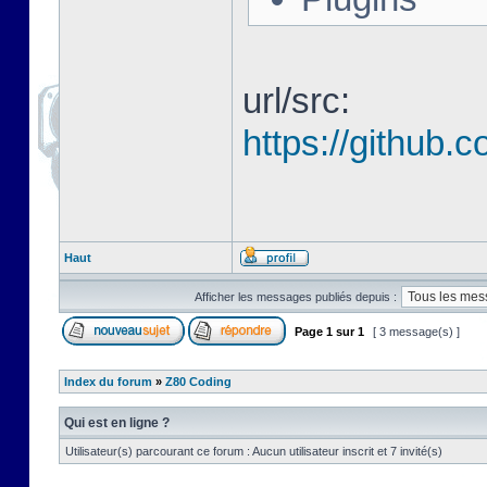
url/src:
https://github
Haut
Afficher les messages publiés depuis :
Page
1
sur
1
[ 3 message(s) ]
Index du forum
»
Z80 Coding
Qui est en ligne ?
Utilisateur(s) parcourant ce forum : Aucun utilisateur inscrit et 7 invité(s)