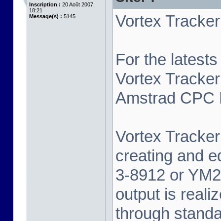
Inscription :
20 Août 2007,
18:21
Vortex Tracker 
Message(s) :
5145
For the latest
Vortex Tracker
Amstrad CPC P
Vortex Tracker 
creating and e
3-8912 or YM2
output is real
through standa