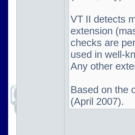
VT II detects 
extension (mas
checks are pe
used in well-k
Any other exten
Based on the o
(April 2007).