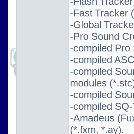
-Flash Tracker (
-Fast Tracker (*
-Global Tracker
-Pro Sound Cre
-compiled Pro
-compiled ASC
-compiled Sou
modules (*.stc)
-compiled Soun
-compiled SQ-T
-Amadeus (Fux
(*.fxm, *.ay).