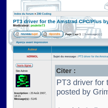
Index du forum
»
Z80 Coding
PT3 driver for the Amstrad CPC/Plus b
Modérateur:
poulette73
Page
1
sur
1
[ 3 message(s) ]
Aperçu avant impression
Auteur
hERMOL
Sujet du message :
PT3 driver for the Amstr
Citer :
Site Admin
PT3 driver for
posted by Grim
Inscription :
20 Août 2007,
18:21
Message(s) :
5145