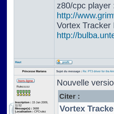
z80/cpc player 
http://www.gri
Vortex Tracker 
http://bulba.un
Haut
Princesse Mariana
Sujet du message :
Re: PT3 driver for the A
Nouvelle versio
Rulezzzzz
Citer :
Inscription :
15 Jan 2009,
11:52
Vortex Tracke
Message(s) :
3688
Localisation :
CPCrulez