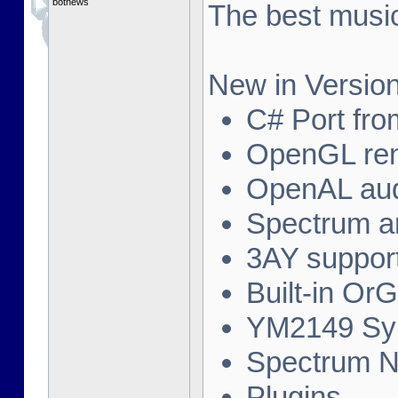
botnews
The best music
New in Version
C# Port fro
OpenGL ren
OpenAL au
Spectrum a
3AY suppor
Built-in Or
YM2149 Syn
Spectrum N
Plugins