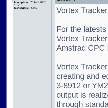
Inscription :
20 Août 2007,
18:21
Vortex Tracker 
Message(s) :
5145
For the latest
Vortex Tracker
Amstrad CPC P
Vortex Tracker 
creating and e
3-8912 or YM2
output is real
through standa