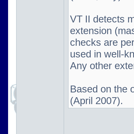
VT II detects 
extension (mas
checks are pe
used in well-k
Any other exten
Based on the o
(April 2007).