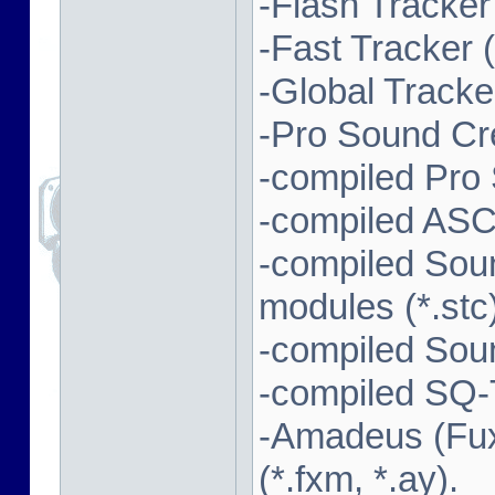
-Flash Tracker (
-Fast Tracker (*
-Global Tracker
-Pro Sound Cre
-compiled Pro
-compiled ASC
-compiled Sou
modules (*.stc)
-compiled Soun
-compiled SQ-T
-Amadeus (Fux
(*.fxm, *.ay).