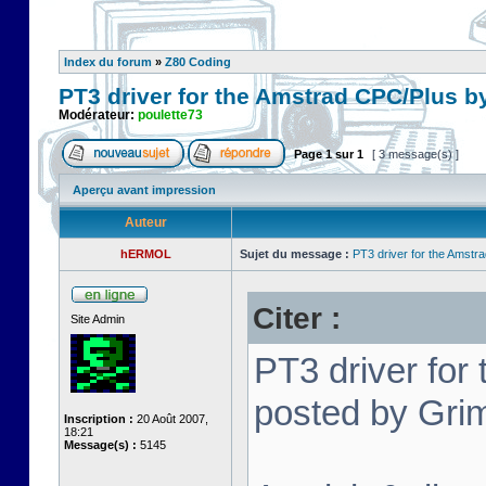
Index du forum
»
Z80 Coding
PT3 driver for the Amstrad CPC/Plus b
Modérateur:
poulette73
Page
1
sur
1
[ 3 message(s) ]
Aperçu avant impression
Auteur
hERMOL
Sujet du message :
PT3 driver for the Amstr
Citer :
Site Admin
PT3 driver for
posted by Grim
Inscription :
20 Août 2007,
18:21
Message(s) :
5145