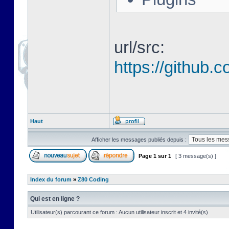
url/src:
https://github
Haut
Afficher les messages publiés depuis :
Page
1
sur
1
[ 3 message(s) ]
Index du forum
»
Z80 Coding
Qui est en ligne ?
Utilisateur(s) parcourant ce forum : Aucun utilisateur inscrit et 4 invité(s)