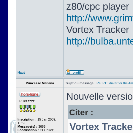
z80/cpc player 
http://www.gri
Vortex Tracker 
http://bulba.un
Haut
Princesse Mariana
Sujet du message :
Re: PT3 driver for the A
Nouvelle versio
Rulezzzzz
Citer :
Inscription :
15 Jan 2009,
11:52
Vortex Tracke
Message(s) :
3688
Localisation :
CPCrulez