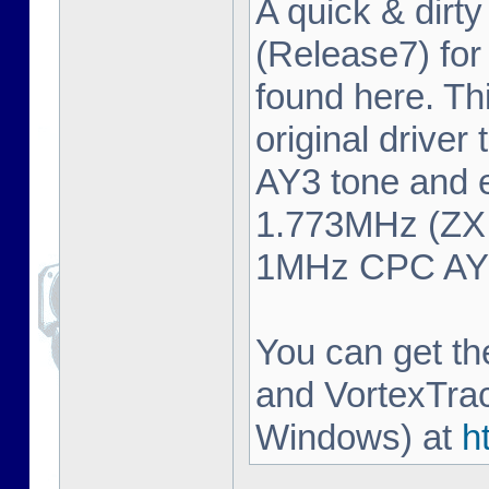
A quick & dirty
(Release7) fo
found here. Thi
original driver
AY3 tone and 
1.773MHz (ZX 
1MHz CPC AY3 
You can get t
and VortexTrac
Windows) at
h