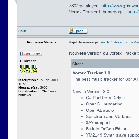
z80/cpc player :
http://www.grimwar
Vortex Tracker II homepage :
http:
Haut
Princesse Mariana
Sujet du message :
Re: PT3 driver for the A
Nouvelle version du Vortex Tracker:
Rulezzzzz
Citer :
Vortex Tracker 3.0
The best music tracker for 8bit A
Inscription :
15 Jan 2009,
11:52
Message(s) :
3688
New in Version 3.0
Localisation :
CPCrulez
botnews
C# Port from Delphi
OpenGL rendering
OpenAL audio
Spectrum and VU bars
3AY support
Built-in OrGen Editor
YM2149 Synth slave suppo