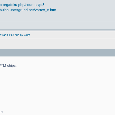
e.org/doku.php/sources/pt3
//bulba.untergrund.net/vortex_e.htm
mstrad CPC/Plus by Grim
Y/YM chips.
rt