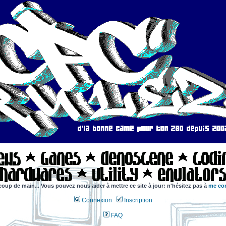
coup de main... Vous pouvez nous aider à mettre ce site à jour: n'hésitez pas à
me con
Connexion
Inscription
FAQ