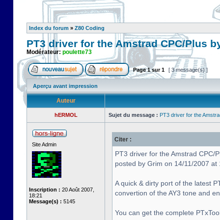
Index du forum
»
Z80 Coding
PT3 driver for the Amstrad CPC/Plus b
Modérateur:
poulette73
Page
1
sur
1
[ 3 message(s) ]
Aperçu avant impression
Auteur
hERMOL
Sujet du message :
PT3 driver for the Amstr
Citer :
Site Admin
PT3 driver for the Amstrad CPC/P
posted by Grim on 14/11/2007 at
A quick & dirty port of the latest
Inscription :
20 Août 2007,
convertion of the AY3 tone and 
18:21
Message(s) :
5145
You can get the complete PTxTool