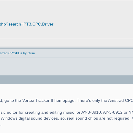
.php?search=PT3.CPC.Driver
mstrad CPC/Plus by Grim
d, go to the Vortex Tracker II homepage. There's only the Amstrad CP
usic editor for creating and editing music for AY-3-8910, AY-3-8912 or
Windows digital sound devices, so, real sound chips are not required.
.