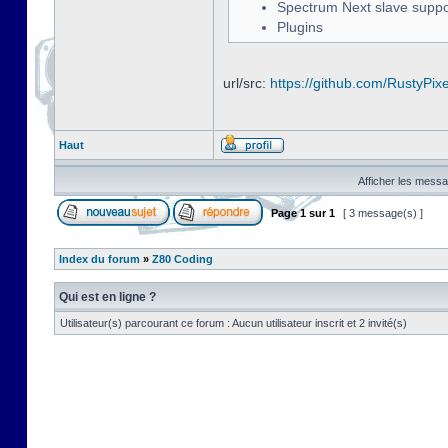
Spectrum Next slave suppo
Plugins
url/src:
https://github.com/RustyPix
Haut
Afficher les messa
Page
1
sur
1
[ 3 message(s) ]
Index du forum
»
Z80 Coding
Qui est en ligne ?
Utilisateur(s) parcourant ce forum : Aucun utilisateur inscrit et 2 invité(s)