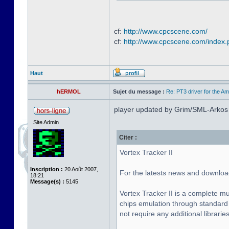
cf:
http://www.cpcscene.com/
cf:
http://www.cpcscene.com/index
Haut
hERMOL
Sujet du message :
Re: PT3 driver for the A
player updated by Grim/SML-Arkos
Site Admin
Citer :
Vortex Tracker II
Inscription :
20 Août 2007,
For the latests news and downloa
18:21
Message(s) :
5145
Vortex Tracker II is a complete m
chips emulation through standard 
not require any additional libraries