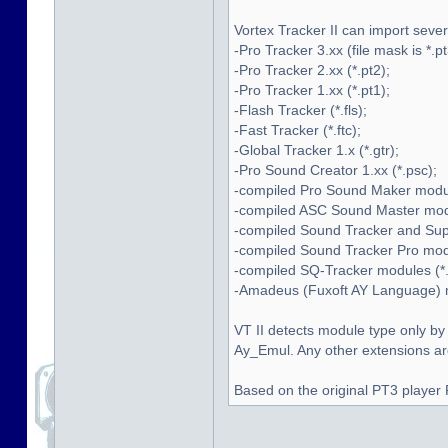
Vortex Tracker II can import seve
-Pro Tracker 3.xx (file mask is *.pt
-Pro Tracker 2.xx (*.pt2);
-Pro Tracker 1.xx (*.pt1);
-Flash Tracker (*.fls);
-Fast Tracker (*.ftc);
-Global Tracker 1.x (*.gtr);
-Pro Sound Creator 1.xx (*.psc);
-compiled Pro Sound Maker modul
-compiled ASC Sound Master modu
-compiled Sound Tracker and Supe
-compiled Sound Tracker Pro modu
-compiled SQ-Tracker modules (*.
-Amadeus (Fuxoft AY Language) mo
VT II detects module type only by
Ay_Emul. Any other extensions are 
Based on the original PT3 player 