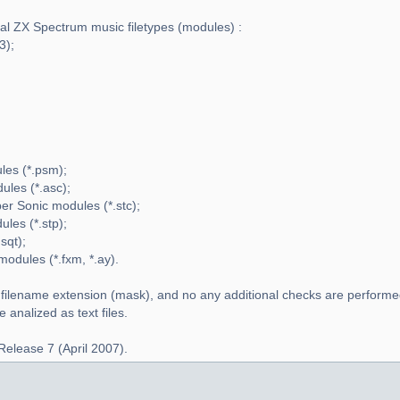
ral ZX Spectrum music filetypes (modules) :
3);
es (*.psm);
les (*.asc);
r Sonic modules (*.stc);
les (*.stp);
sqt);
dules (*.fxm, *.ay).
 filename extension (mask), and no any additional checks are performe
analized as text files.
Release 7 (April 2007).