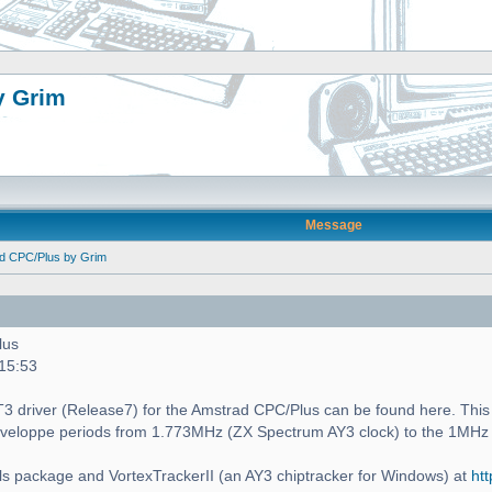
y Grim
Message
ad CPC/Plus by Grim
lus
 15:53
 PT3 driver (Release7) for the Amstrad CPC/Plus can be found here. This i
enveloppe periods from 1.773MHz (ZX Spectrum AY3 clock) to the 1MHz
s package and VortexTrackerII (an AY3 chiptracker for Windows) at
htt