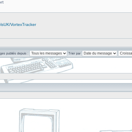
rt
elsUK/VortexTracker
ges publiés depuis :
Trier par