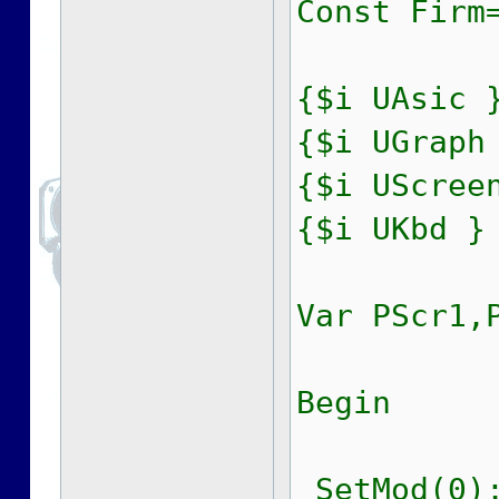
Const Firm
{$i UAsic 
{$i UGraph
{$i UScree
{$i UKbd }
Var PScr1,
Begin
SetMod(0);