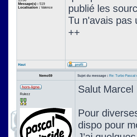
13:06
Message(s) :
519
publié les sourc
Localisation :
Valence
Tu n'avais pas 
++
Haut
Nemo59
Sujet du message :
Re: Turbo Pascal
Salut Marcel 
Rulezz
Pour diverses
dispo pour mo
J'ai quelques