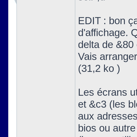
EDIT : bon ç
d'affichage. Q
delta de &80 
Vais arranger
(31,2 ko )
Les écrans u
et &c3 (les b
aux adresses
bios ou autre