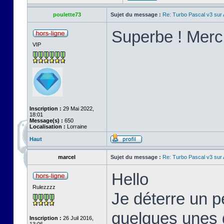
poulette73
Sujet du message :
Re: Turbo Pascal v3 su
Superbe ! Merci
VIP
Inscription :
29 Mai 2022,
18:01
Message(s) :
650
Localisation :
Lorraine
Haut
marcel
Sujet du message :
Re: Turbo Pascal v3 su
Hello
Rulezzzz
Je déterre un pe
quelques unes d
Inscription :
26 Juil 2016,