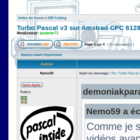
Index du forum
»
Z80 Coding
Turbo Pascal v3 sur Amstrad CPC 612
Modérateur:
poulette73
Page
4
sur
4
[ 53 message(s) ]
Aperçu avant impression
Auteur
Nemo59
Sujet du message :
Re: Turbo Pascal
demoniakparad
Rulezz
Nemo59 a écr
Comme je su
vidéos avan