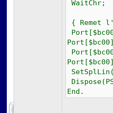
WaitChr;
{ Remet l'
Port[$bc00
Port[$bc00
Port[$bc00
Port[$bc00
SetSplLin(
Dispose(PS
End.