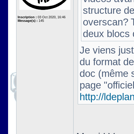
structure d
Inscription :
03 Oct 2020, 16:46
overscan? T
Message(s) :
145
deux blocs
Je viens just
du format de
doc (même si 
page "officiel
http://ldepl