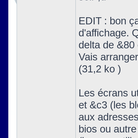
EDIT : bon ç
d'affichage. Q
delta de &80 
Vais arranger
(31,2 ko )
Les écrans u
et &c3 (les b
aux adresses
bios ou autre