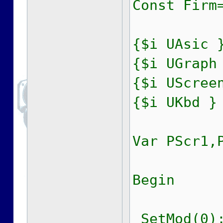
Const Firm
{$i UAsic 
{$i UGraph
{$i UScree
{$i UKbd }
Var PScr1,
Begin
SetMod(0);