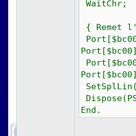
WaitChr;
{ Remet l'
Port[$bc00
Port[$bc00
Port[$bc00
Port[$bc00
SetSplLin(
Dispose(PS
End.