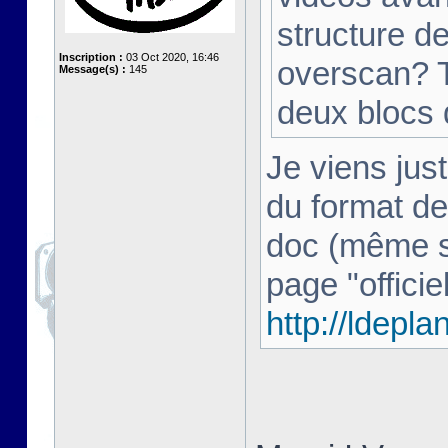
structure d
Inscription :
03 Oct 2020, 16:46
overscan? T
Message(s) :
145
deux blocs
Je viens just
du format de
doc (même si 
page "officiel
http://ldepl