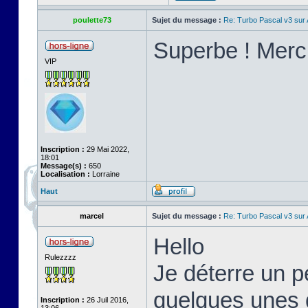
poulette73
Sujet du message :
Re: Turbo Pascal v3 su
Superbe ! Merci
VIP
Inscription :
29 Mai 2022,
18:01
Message(s) :
650
Localisation :
Lorraine
Haut
marcel
Sujet du message :
Re: Turbo Pascal v3 su
Hello
Rulezzzz
Je déterre un pe
quelques unes d
Inscription :
26 Juil 2016,