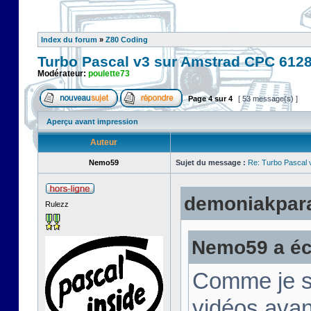
Index du forum
»
Z80 Coding
Turbo Pascal v3 sur Amstrad CPC 612
Modérateur:
poulette73
Page
4
sur
4
[ 53 message(s) ]
Aperçu avant impression
Auteur
Nemo59
Sujet du message :
Re: Turbo Pascal
demoniakparad
Rulezz
Nemo59 a écr
Comme je su
vidéos avan