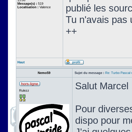
13:06
Message(s) :
519
publié les sourc
Localisation :
Valence
Tu n'avais pas 
++
Haut
Nemo59
Sujet du message :
Re: Turbo Pascal
Salut Marcel 
Rulezz
Pour diverses
dispo pour mo
J'ai quelques