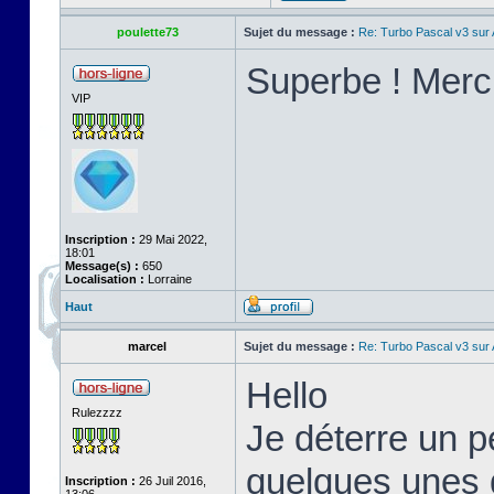
poulette73
Sujet du message :
Re: Turbo Pascal v3 su
Superbe ! Merci
VIP
Inscription :
29 Mai 2022,
18:01
Message(s) :
650
Localisation :
Lorraine
Haut
marcel
Sujet du message :
Re: Turbo Pascal v3 su
Hello
Rulezzzz
Je déterre un pe
quelques unes d
Inscription :
26 Juil 2016,