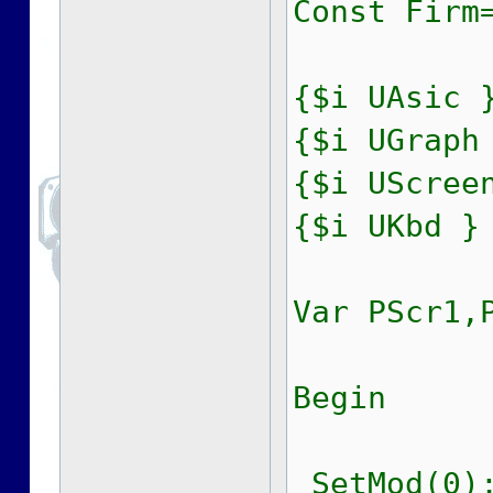
Const Firm
{$i UAsic 
{$i UGraph
{$i UScree
{$i UKbd }
Var PScr1,
Begin
SetMod(0);