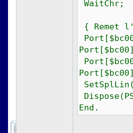
WaitChr;
{ Remet l'
Port[$bc00
Port[$bc00
Port[$bc00
Port[$bc00
SetSplLin(
Dispose(PS
End.