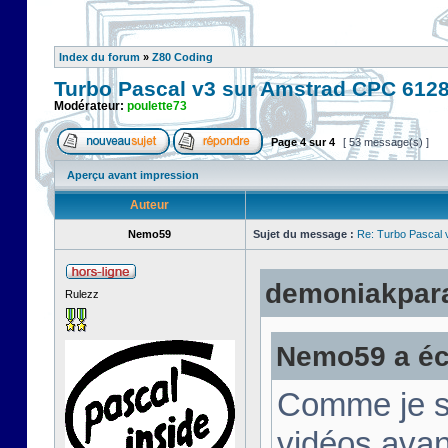
Index du forum
»
Z80 Coding
Turbo Pascal v3 sur Amstrad CPC 612
Modérateur:
poulette73
Page
4
sur
4
[ 53 message(s) ]
Aperçu avant impression
Auteur
Nemo59
Sujet du message :
Re: Turbo Pascal
demoniakparad
Rulezz
Nemo59 a écr
Comme je su
vidéos avan