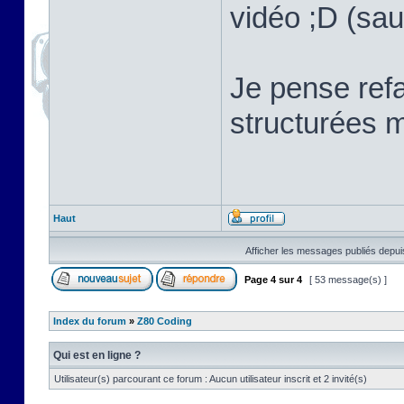
vidéo ;D (sau
Je pense refa
structurées m
Haut
Afficher les messages publiés depui
Page
4
sur
4
[ 53 message(s) ]
Index du forum
»
Z80 Coding
Qui est en ligne ?
Utilisateur(s) parcourant ce forum : Aucun utilisateur inscrit et 2 invité(s)