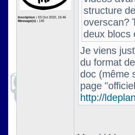
structure d
Inscription :
03 Oct 2020, 16:46
overscan? T
Message(s) :
145
deux blocs
Je viens just
du format de
doc (même si 
page "officiel
http://ldepl