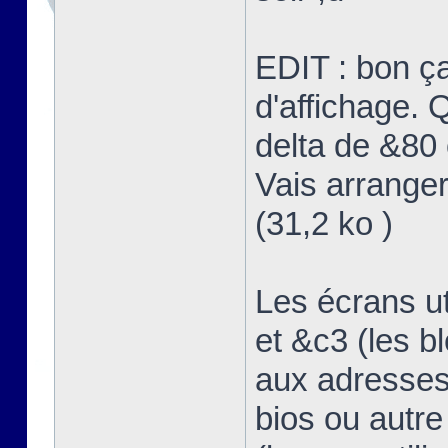
EDIT : bon ç
d'affichage. Q
delta de &80 
Vais arranger
(31,2 ko )
Les écrans u
et &c3 (les b
aux adresses
bios ou autre