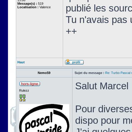
13:06
Message(s) :
519
publié les sourc
Localisation :
Valence
Tu n'avais pas 
++
Haut
Nemo59
Sujet du message :
Re: Turbo Pascal
Salut Marcel 
Rulezz
Pour diverses
dispo pour mo
J'ai quelques