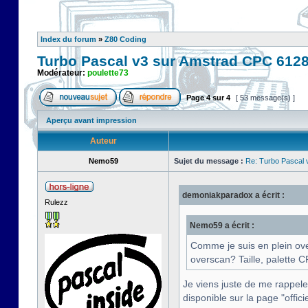
Index du forum
»
Z80 Coding
Turbo Pascal v3 sur Amstrad CPC 612
Modérateur:
poulette73
Page
4
sur
4
[ 53 message(s) ]
Aperçu avant impression
Auteur
Nemo59
Sujet du message :
Re: Turbo Pascal
demoniakparadox a écrit :
Rulezz
Nemo59 a écrit :
Comme je suis en plein ove
overscan? Taille, palette
Je viens juste de me rappeler
disponible sur la page "officie