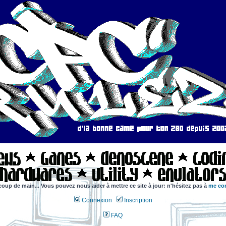
coup de main... Vous pouvez nous aider à mettre ce site à jour: n'hésitez pas à
me con
Connexion
Inscription
FAQ