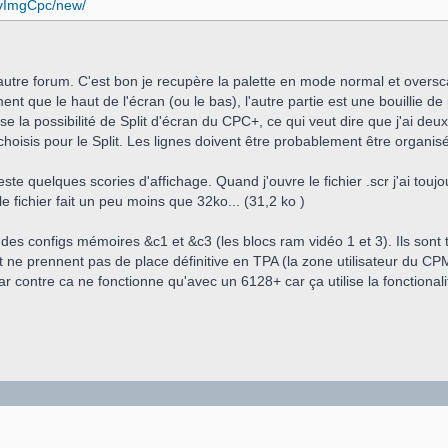
onvImgCpc/new/
l'autre forum. C'est bon je recupère la palette en mode normal et over
ment que le haut de l'écran (ou le bas), l'autre partie est une bouillie
tilise la possibilité de Split d'écran du CPC+, ce qui veut dire que j'ai deu
hoisis pour le Split. Les lignes doivent être probablement être organisé
te quelques scories d'affichage. Quand j'ouvre le fichier .scr j'ai toujo
 fichier fait un peu moins que 32ko... (31,2 ko )
 des configs mémoires &c1 et &c3 (les blocs ram vidéo 1 et 3). Ils son
t ne prennent pas de place définitive en TPA (la zone utilisateur du C
ar contre ca ne fonctionne qu'avec un 6128+ car ça utilise la fonctionalit