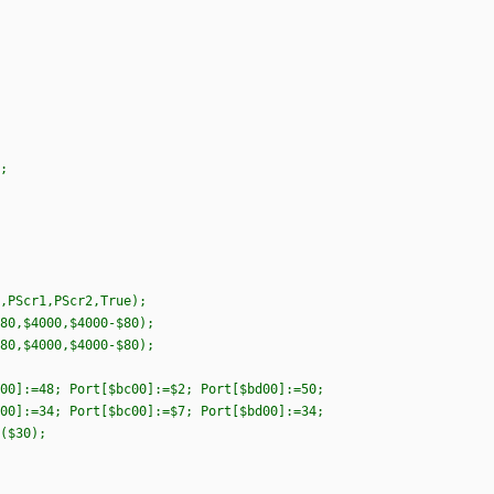
;
,PScr1,PScr2,True);
80,$4000,$4000-$80);
80,$4000,$4000-$80);
00]:=48; Port[$bc00]:=$2; Port[$bd00]:=50;
00]:=34; Port[$bc00]:=$7; Port[$bd00]:=34;
($30);