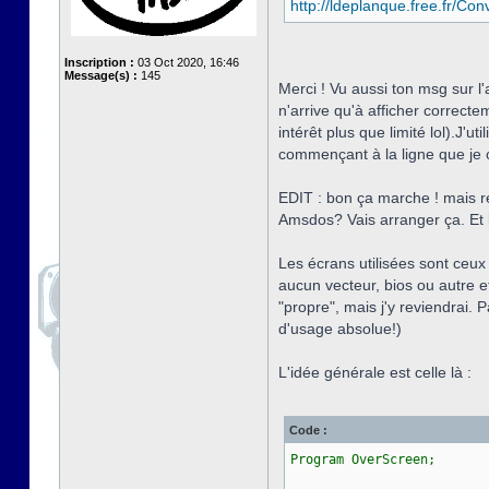
http://ldeplanque.free.fr/C
Inscription :
03 Oct 2020, 16:46
Message(s) :
145
Merci ! Vu aussi ton msg sur 
n'arrive qu'à afficher correcte
intérêt plus que limité lol).J'u
commençant à la ligne que je c
EDIT : bon ça marche ! mais res
Amsdos? Vais arranger ça. Et le
Les écrans utilisées sont ceux
aucun vecteur, bios ou autre e
"propre", mais j'y reviendrai. P
d'usage absolue!)
L'idée générale est celle là :
Code :
Program OverScreen;