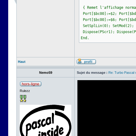
{ Remet l'affichage norma
Port[$bc00]:=$2; Port[$bd
Port[$bc00]:=$6; Port[$bd
SetSplLin(0); SetMod(2); 
Dispose(PScr1); Dispose(P
End.
Haut
Nemo59
Sujet du message :
Re: Turbo Pascal
Rulezz