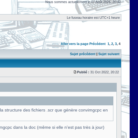
Nous sommes actuellement le 07 Août 2026, 20:42
Le fuseau horaire est UTC+1 heure
Aller vers la page
Précédent
1
,
2
,
3
,
4
Sujet précédent
|
Sujet suivant
Publié :
31 Oct 2022, 20:22
la structure des fichiers .scr que génère convimgcpc en
Imgcpc dans la doc (même si elle n'est pas très à jour)