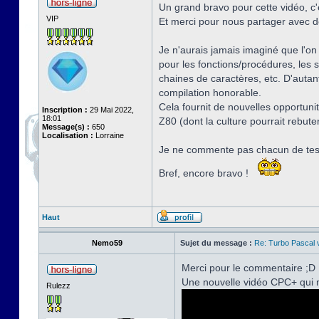
Un grand bravo pour cette vidéo, c'
VIP
Et merci pour nous partager avec dé
Je n'aurais jamais imaginé que l'on
pour les fonctions/procédures, les 
chaines de caractères, etc. D'auta
compilation honorable.
Cela fournit de nouvelles opportuni
Inscription :
29 Mai 2022,
18:01
Z80 (dont la culture pourrait rebute
Message(s) :
650
Localisation :
Lorraine
Je ne commente pas chacun de tes p
Bref, encore bravo !
Haut
Nemo59
Sujet du message :
Re: Turbo Pascal
Merci pour le commentaire ;D
Une nouvelle vidéo CPC+ qui m
Rulezz