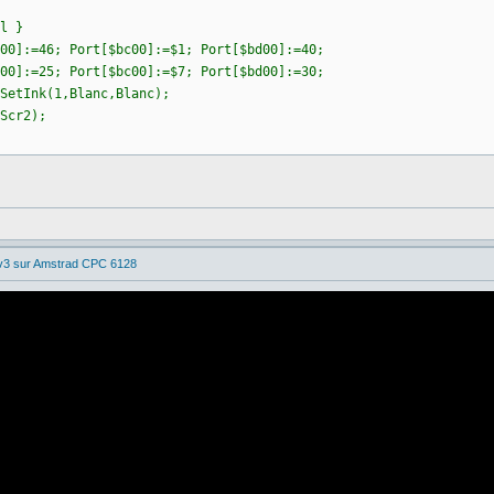
l }
00]:=46; Port[$bc00]:=$1; Port[$bd00]:=40;
00]:=25; Port[$bc00]:=$7; Port[$bd00]:=30;
SetInk(1,Blanc,Blanc);
Scr2);
 v3 sur Amstrad CPC 6128