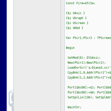
Const Firm=$fc5a;
{$i UAsic }
{$i UGraph }
{$i UScreen }
{$i UKbd }
Var PScr1,PScr2 : TPScreen
Begin
SetMod(0); DlkAsic;
New(PScr1);New(PScr2);
LoadOvrScr('a:Diana3.scr'
CpyBnk(1,0,Addr(PScr1^)+$
CpyBnk(1,2,Addr(PScr2^)+$
Port[$bc00]:=$1; Port[$bd
Port[$bc00]:=$6; Port[$bd
SetSplLin(136); SetSplAdr
WaitChr;