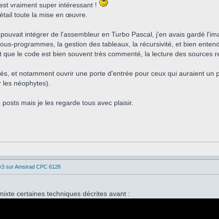
est vraiment super intéressant !
tail toute la mise en œuvre.
 pouvait intégrer de l'assembleur en Turbo Pascal, j'en avais gardé l'i
sous-programmes, la gestion des tableaux, la récursivité, et bien ente
nt que le code est bien souvent très commenté, la lecture des sources
tés, et notamment ouvrir une porte d'entrée pour ceux qui auraient un 
r les néophytes).
osts mais je les regarde tous avec plaisir.
 v3 sur Amstrad CPC 6128
ixte certaines techniques décrites avant :