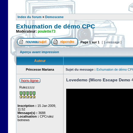
Index du forum
»
Demoscene
Exhumation de démo CPC
Modérateur:
poulette73
Page
1
sur
1
[ 1 message ]
Aperçu avant impression
Auteur
Princesse Mariana
Sujet du message :
Exhumation de démo CP
Lovedemo (Micro Escape Demo 4
Rulezzzzz
Inscription :
15 Jan 2009,
11:52
Message(s) :
3688
Localisation :
CPCrulez
botnews