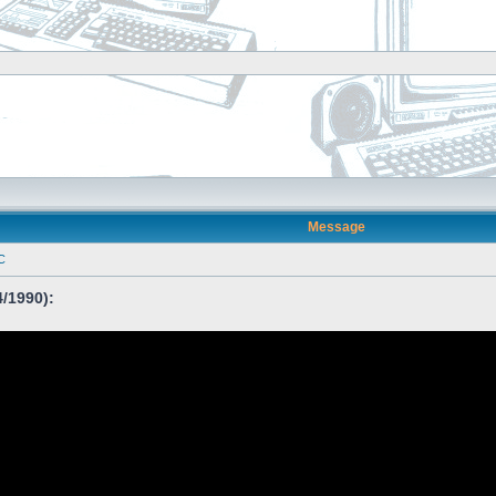
Message
C
/1990):