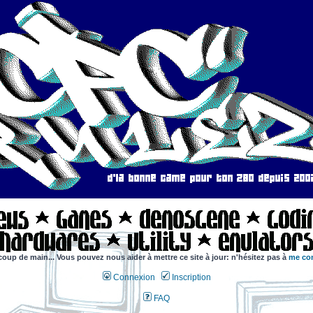
coup de main... Vous pouvez nous aider à mettre ce site à jour: n'hésitez pas à
me con
Connexion
Inscription
FAQ