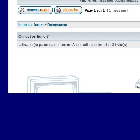
Afficher les messages publiés depuis :
Page
1
sur
1
[ 1 message ]
Index du forum
»
Demoscene
Qui est en ligne ?
Utilisateur(s) parcourant ce forum : Aucun utilisateur inscrit et 3 invité(s)
P