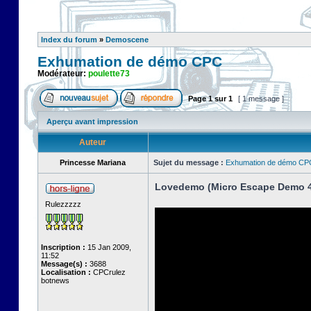
Index du forum
»
Demoscene
Exhumation de démo CPC
Modérateur:
poulette73
Page
1
sur
1
[ 1 message ]
Aperçu avant impression
Auteur
Princesse Mariana
Sujet du message :
Exhumation de démo CP
Lovedemo (Micro Escape Demo 4
Rulezzzzz
Inscription :
15 Jan 2009,
11:52
Message(s) :
3688
Localisation :
CPCrulez
botnews