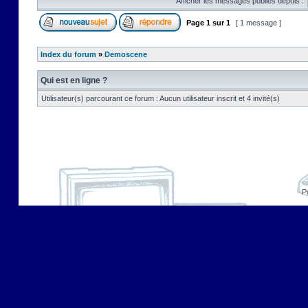
Afficher les messages publiés depuis :
Page
1
sur
1
[ 1 message ]
Index du forum
»
Demoscene
Qui est en ligne ?
Utilisateur(s) parcourant ce forum : Aucun utilisateur inscrit et 4 invité(s)
P