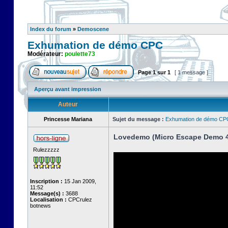
Index du forum
»
Demoscene
Exhumation de démo CPC
Modérateur:
poulette73
Page
1
sur
1
[ 1 message ]
Aperçu avant impression
Auteur
Princesse Mariana
Sujet du message :
Exhumation de démo CP
Lovedemo (Micro Escape Demo 4
Rulezzzzz
Inscription :
15 Jan 2009,
11:52
Message(s) :
3688
Localisation :
CPCrulez
botnews