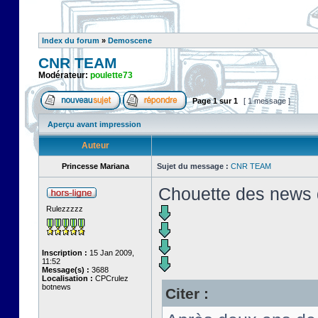
Index du forum
»
Demoscene
CNR TEAM
Modérateur:
poulette73
Page
1
sur
1
[ 1 message ]
Aperçu avant impression
Auteur
Princesse Mariana
Sujet du message :
CNR TEAM
Chouette des news
Rulezzzzz
Inscription :
15 Jan 2009,
11:52
Message(s) :
3688
Localisation :
CPCrulez
botnews
Citer :