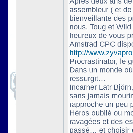
Après deux ans de 
assembleur ( et de
bienveillante des 
nous, Toug et Wil
heureux de vous pr
Amstrad CPC dispo
http://www.zyvaprod
Procrastinator, le g
Dans un monde où l
ressurgit…
Incarner Latr Björn
sans jamais mourir
rapproche un peu p
Héros oublié ou mo
ravagées et des esp
passé… et choisir 