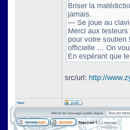
Briser la malédict
jamais.
— Se joue au clavi
Merci aux testeurs 
pour votre soutien 
officielle … On vou
En espérant que le
src/url:
http://www.zy
Haut
Afficher les messages publiés depuis :
Page
1
sur
1
[ 1 message ]