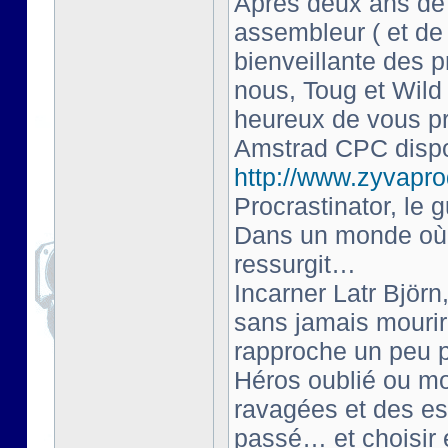
Après deux ans de 
assembleur ( et de
bienveillante des 
nous, Toug et Wil
heureux de vous pr
Amstrad CPC dispo
http://www.zyvaprod
Procrastinator, le g
Dans un monde où l
ressurgit…
Incarner Latr Björn
sans jamais mourir
rapproche un peu p
Héros oublié ou mo
ravagées et des esp
passé… et choisir 