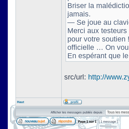
Briser la malédict
jamais.
— Se joue au clavi
Merci aux testeurs 
pour votre soutien 
officielle … On vou
En espérant que le
src/url:
http://www.zy
Haut
Afficher les messages publiés depuis :
Page
1
sur
1
[ 1 message ]