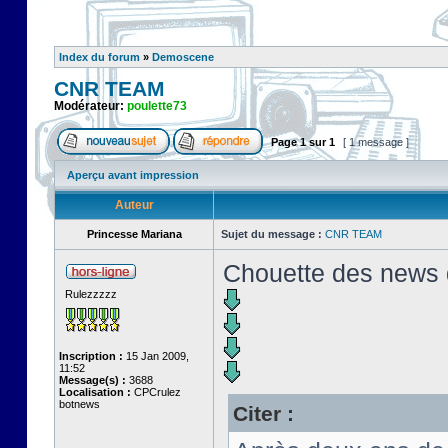
Index du forum
»
Demoscene
CNR TEAM
Modérateur:
poulette73
Page
1
sur
1
[ 1 message ]
Aperçu avant impression
Auteur
Princesse Mariana
Sujet du message :
CNR TEAM
Chouette des news
Rulezzzzz
Inscription :
15 Jan 2009,
11:52
Message(s) :
3688
Localisation :
CPCrulez
botnews
Citer :