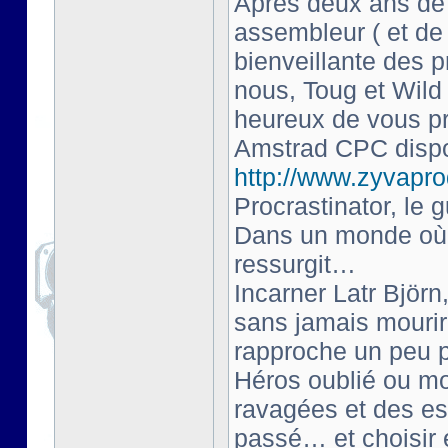
Après deux ans de 
assembleur ( et de
bienveillante des 
nous, Toug et Wil
heureux de vous pr
Amstrad CPC dispo
http://www.zyvaprod
Procrastinator, le g
Dans un monde où l
ressurgit…
Incarner Latr Björn
sans jamais mourir
rapproche un peu p
Héros oublié ou mo
ravagées et des esp
passé… et choisir 