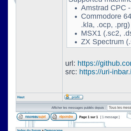
Amstrad CPC - 
Commodore 64 - 
.kla, .ocp, .prg)
MSX1 (.sc2, .d
ZX Spectrum (.s
url:
https://github.c
src:
https://uri-inbar
Haut
Afficher les messages publiés depuis :
Page
1
sur
1
[ 1 message ]
Index du forum
»
Demoscene