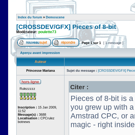
Index du forum
»
Demoscene
[CROSSDEV/GFX] Pieces of 8-bit
Modérateur:
poulette73
Page
1
sur
1
[ 1 message ]
Aperçu avant impression
Auteur
Princesse Mariana
Sujet du message :
[CROSSDEV/GFX] Pieces 
Citer :
Rulezzzzz
Pieces of 8-bit is a
you grew up with 
Inscription :
15 Jan 2009,
11:52
Amstrad CPC, or an 
Message(s) :
3688
Localisation :
CPCrulez
botnews
magic - right insid