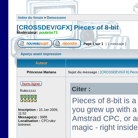
Index du forum
»
Demoscene
[CROSSDEV/GFX] Pieces of 8-bit
Modérateur:
poulette73
Page
1
sur
1
[ 1 message ]
Aperçu avant impression
Auteur
Princesse Mariana
Sujet du message :
[CROSSDEV/GFX] Pieces 
Citer :
Rulezzzzz
Pieces of 8-bit is a
you grew up with 
Inscription :
15 Jan 2009,
11:52
Amstrad CPC, or an 
Message(s) :
3688
Localisation :
CPCrulez
botnews
magic - right insid