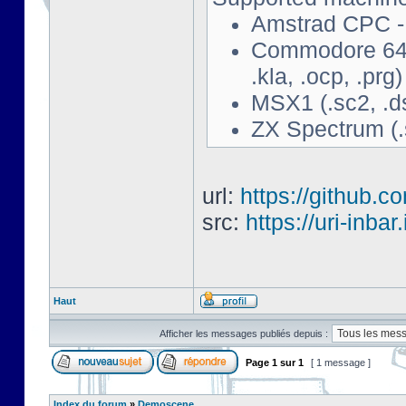
Amstrad CPC - 
Commodore 64 - 
.kla, .ocp, .prg)
MSX1 (.sc2, .d
ZX Spectrum (.s
url:
https://github.c
src:
https://uri-inbar
Haut
Afficher les messages publiés depuis :
Page
1
sur
1
[ 1 message ]
Index du forum
»
Demoscene