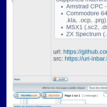
Amstrad CPC - 
Commodore 64 - 
.kla, .ocp, .prg)
MSX1 (.sc2, .d
ZX Spectrum (.s
url:
https://github.c
src:
https://uri-inbar
Haut
Afficher les messages publiés depuis :
Page
1
sur
1
[ 1 message ]
Index du forum
»
Demoscene