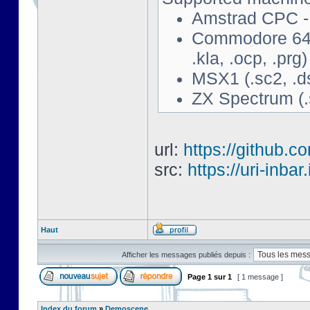
Amstrad CPC - 
Commodore 64 - 
.kla, .ocp, .prg)
MSX1 (.sc2, .d
ZX Spectrum (.s
url:
https://github.c
src:
https://uri-inbar
Haut
Afficher les messages publiés depuis :
Page
1
sur
1
[ 1 message ]
Index du forum
»
Demoscene