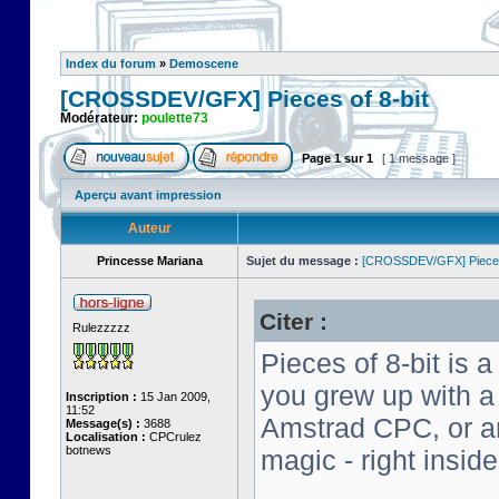
Index du forum
»
Demoscene
[CROSSDEV/GFX] Pieces of 8-bit
Modérateur:
poulette73
Page
1
sur
1
[ 1 message ]
Aperçu avant impression
Auteur
Princesse Mariana
Sujet du message :
[CROSSDEV/GFX] Pieces 
Citer :
Rulezzzzz
Pieces of 8-bit is a
you grew up with 
Inscription :
15 Jan 2009,
11:52
Amstrad CPC, or an 
Message(s) :
3688
Localisation :
CPCrulez
botnews
magic - right insid