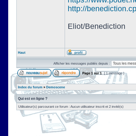
http://benediction.
Eliot/Benediction
Haut
Afficher les messages publiés depuis :
Page
1
sur
1
[ 1 message ]
Index du forum
»
Demoscene
Qui est en ligne ?
Utilisateur(s) parcourant ce forum : Aucun utilisateur inscrit et 2 invité(s)