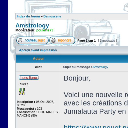
Index du forum
»
Demoscene
Amstrology
Modérateur:
poulette73
Page
1
sur
1
[ 1 message ]
Aperçu avant impression
Auteur
eliot
Sujet du message :
Amstrology
Bonjour,
Rulezz
Voici une nouvelle 
avec les créations d
Inscription :
08 Oct 2007,
08:20
Message(s) :
103
Jumalauta Party en 
Localisation :
COUTANCES -
MANCHE (50)
https://www.pouet.