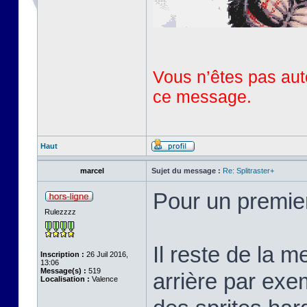
Vous n’êtes pas auto
ce message.
Haut
marcel
Sujet du message :
Re: Splitraster+
Pour un premie
Rulezzzz
Il reste de la m
Inscription :
26 Juil 2016,
13:06
Message(s) :
519
arrière par exem
Localisation :
Valence