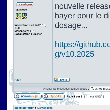
nouvelle releas
Rulezzzz
bayer pour le d
dosage...
Inscription :
26 Juil 2016,
13:06
Message(s) :
519
Localisation :
Valence
https://github
g/v10.2025
Haut
Afficher les messages publiés depuis :
Page
1
sur
1
[ 4 message(s) ]
Index du forum
»
Demoscene