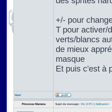
des sprites hard
+/- pour change
T pour activer/
verts/blancs au
de mieux appréc
masque
Et puis c'est à 
Haut
Princesse Mariana
Sujet du message :
Re: [CPC+] Splitraster+