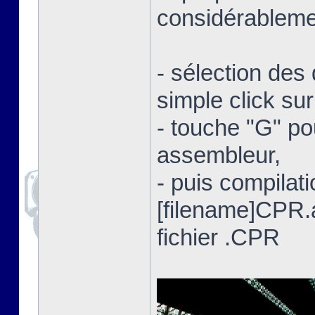
considérablemen
- sélection des 
simple click su
- touche "G" po
assembleur,
- puis compilat
[filename]CPR
fichier .CPR