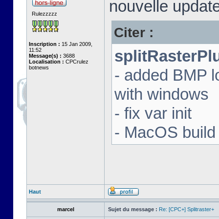
nouvelle update
Rulezzzzz
Citer :
Inscription :
15 Jan 2009,
11:52
splitRasterPl
Message(s) :
3688
Localisation :
CPCrulez
botnews
- added BMP l
with windows
- fix var init
- MacOS build 
Haut
marcel
Sujet du message :
Re: [CPC+] Splitraster+