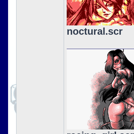
noctural.scr