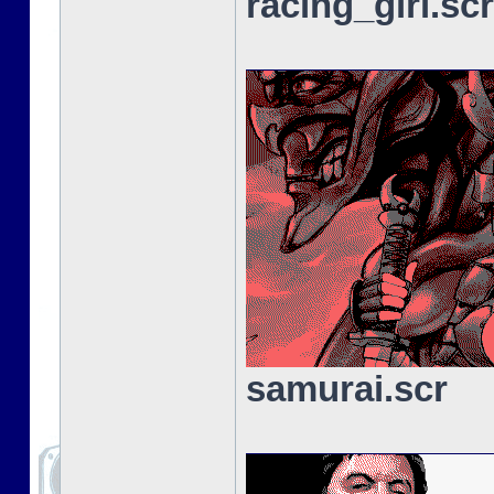
racing_girl.scr
samurai.scr