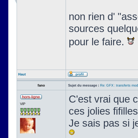
non rien d' "ass
sources quelque 
pour le faire.
Haut
fano
Sujet du message :
Re: GFX : transferts mod
C'est vrai que 
VIP
ces jolies fifille
Je sais pas si 