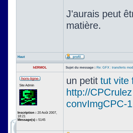
J'aurais peut ê
matière.
Haut
hERMOL
Sujet du message :
Re: GFX : transferts mod
un petit
tut vite
Site Admin
http://CPCrule
convImgCPC-1
Inscription :
20 Août 2007,
18:21
Message(s) :
5145