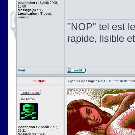
Inscription :
15 Août 2008,
13:00
Message(s) :
968
____________
Localisation :
Troyes,
France
"NOP" tel est l
rapide, lisible
Haut
hERMOL
Sujet du message :
Re: GFX : transferts mod
Site Admin
Inscription :
20 Août 2007,
18:21
Message(s) :
5145