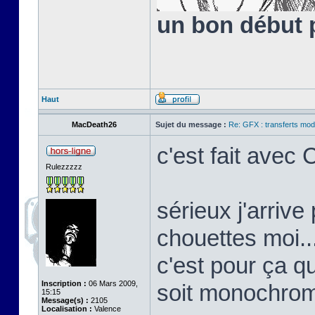
un bon début 
Haut
MacDeath26
Sujet du message :
Re: GFX : transferts mod
c'est fait avec
Rulezzzzz
sérieux j'arriv
chouettes moi..
c'est pour ça qu
Inscription :
06 Mars 2009,
soit monochro
15:15
Message(s) :
2105
Localisation :
Valence