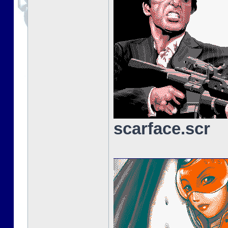
scarface.scr