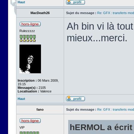
Haut
MacDeath26
Sujet du message :
Re: GFX : transferts mod
Ah bin vi là tou
Rulezzzzz
mieux...merci.
Inscription :
06 Mars 2009,
15:15
Message(s) :
2105
Localisation :
Valence
Haut
fano
Sujet du message :
Re: GFX : transferts mod
hERMOL a écrit 
VIP