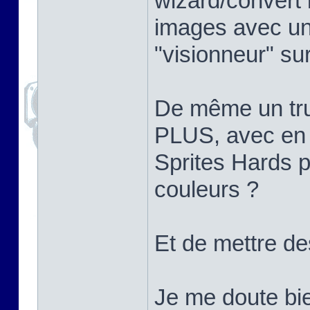
wizard/convert
images avec un t
"visionneur" su
De même un tru
PLUS, avec en ou
Sprites Hards p
couleurs ?
Et de mettre des
Je me doute bi