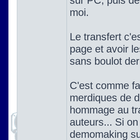
sur PC, puis de 
moi.
Le transfert c'e
page et avoir l
sans boulot derr
C'est comme fa
merdiques de d
hommage au tra
auteurs... Si o
demomaking sur