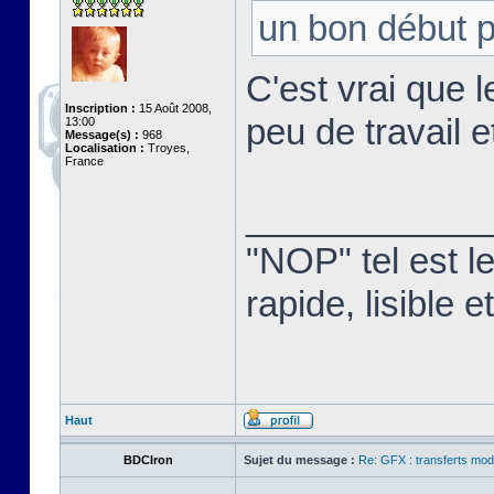
un bon début p
C'est vrai que l
Inscription :
15 Août 2008,
peu de travail e
13:00
Message(s) :
968
Localisation :
Troyes,
France
____________
"NOP" tel est l
rapide, lisible
Haut
BDCIron
Sujet du message :
Re: GFX : transferts mod