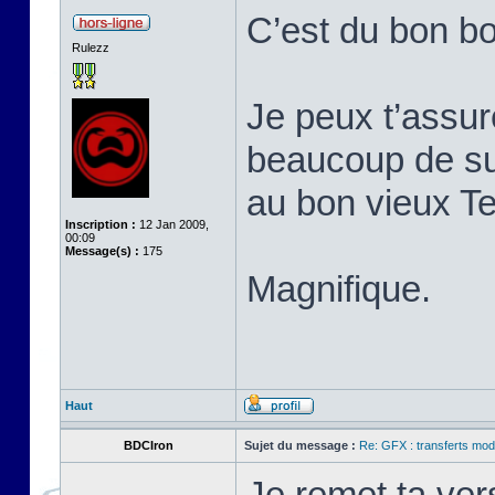
C’est du bon b
Rulezz
Je peux t’assur
beaucoup de s
au bon vieux T
Inscription :
12 Jan 2009,
00:09
Message(s) :
175
Magnifique.
Haut
BDCIron
Sujet du message :
Re: GFX : transferts mod
Je remet ta ver