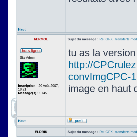
Haut
hERMOL
Sujet du message :
Re: GFX : transferts mod
tu as la version 
Site Admin
http://CPCrule
convImgCPC-1
image en haut d
Inscription :
20 Août 2007,
18:21
Message(s) :
5145
Haut
ELDRIK
Sujet du message :
Re: GFX : transferts mod