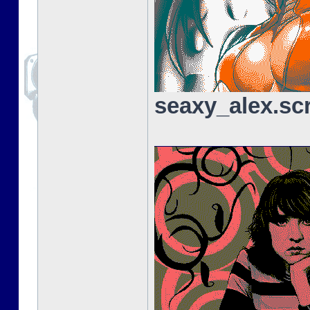
seaxy_alex.sc