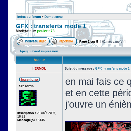
Index du forum
»
Demoscene
GFX : transferts mode 1
Modérateur:
poulette73
Page
1
sur
5
[ 62 message(s) ]
Aperçu avant impression
Auteur
hERMOL
Sujet du message :
GFX : transferts mode 1
en mai fais ce qu
Site Admin
et en cette péri
j'ouvre un éniè
Inscription :
20 Août 2007,
18:21
Message(s) :
5145