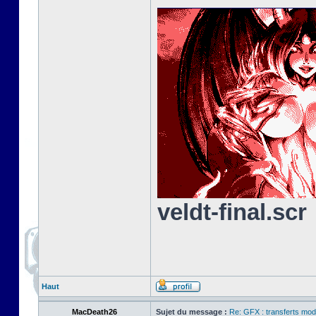
veldt-final.scr
Haut
MacDeath26
Sujet du message :
Re: GFX : transferts mod