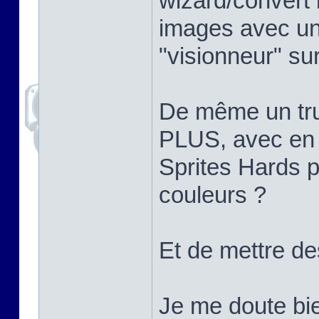
wizard/convert
images avec un t
"visionneur" su
De même un tru
PLUS, avec en ou
Sprites Hards p
couleurs ?
Et de mettre des
Je me doute bi