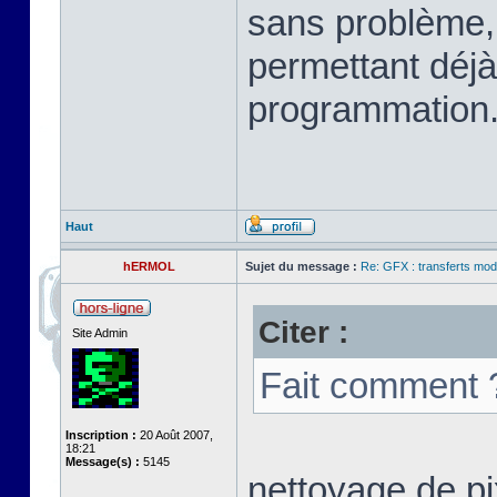
sans problème, 
permettant déjà
programmation.
Haut
hERMOL
Sujet du message :
Re: GFX : transferts mod
Citer :
Site Admin
Fait comment 
Inscription :
20 Août 2007,
18:21
Message(s) :
5145
nettoyage de pi