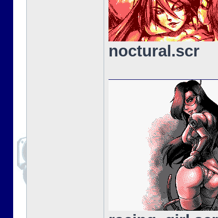
noctural.scr