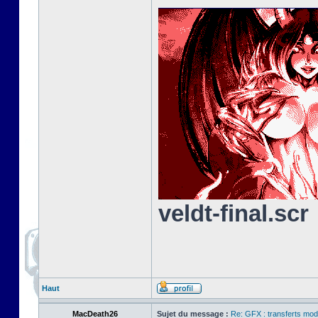
veldt-final.scr
Haut
MacDeath26
Sujet du message :
Re: GFX : transferts mod