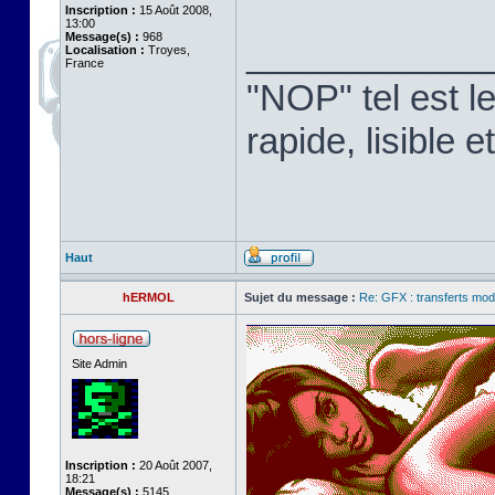
Inscription :
15 Août 2008,
13:00
Message(s) :
968
____________
Localisation :
Troyes,
France
"NOP" tel est l
rapide, lisible
Haut
hERMOL
Sujet du message :
Re: GFX : transferts mod
Site Admin
Inscription :
20 Août 2007,
18:21
Message(s) :
5145