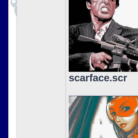
scarface.scr