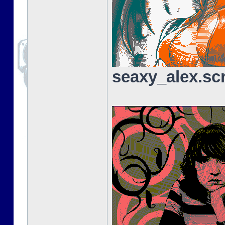
seaxy_alex.sc