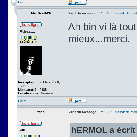
Haut
MacDeath26
Sujet du message :
Re: GFX : transferts mod
Ah bin vi là tou
Rulezzzzz
mieux...merci.
Inscription :
06 Mars 2009,
15:15
Message(s) :
2105
Localisation :
Valence
Haut
fano
Sujet du message :
Re: GFX : transferts mod
hERMOL a écrit 
VIP