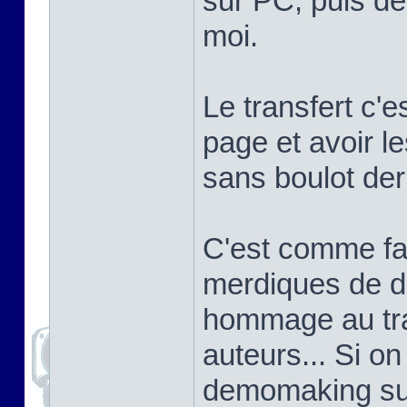
sur PC, puis de 
moi.
Le transfert c'e
page et avoir l
sans boulot derr
C'est comme fa
merdiques de d
hommage au tra
auteurs... Si o
demomaking sur