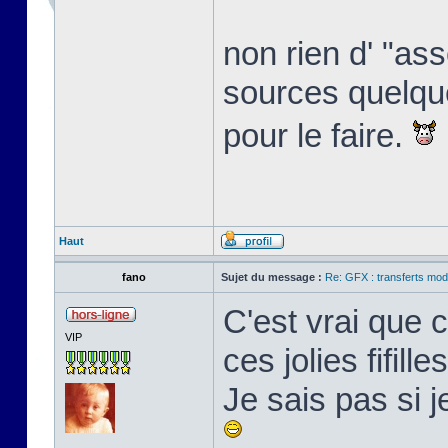
non rien d' "ass
sources quelque 
pour le faire.
Haut
fano
Sujet du message :
Re: GFX : transferts mod
C'est vrai que 
VIP
ces jolies fifille
Je sais pas si 