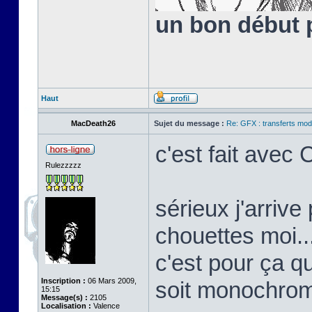
un bon début 
Haut
MacDeath26
Sujet du message :
Re: GFX : transferts mod
c'est fait avec
Rulezzzzz
sérieux j'arriv
chouettes moi..
c'est pour ça qu
Inscription :
06 Mars 2009,
soit monochro
15:15
Message(s) :
2105
Localisation :
Valence