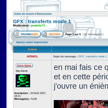
Index du forum
»
Demoscene
GFX : transferts mode 1
Modérateur:
poulette73
Page
1
sur
5
[ 62 message(s) ]
Aperçu avant impression
Auteur
hERMOL
Sujet du message :
GFX : transferts mode 1
en mai fais ce qu
Site Admin
et en cette péri
j'ouvre un éniè
Inscription :
20 Août 2007,
18:21
Message(s) :
5145