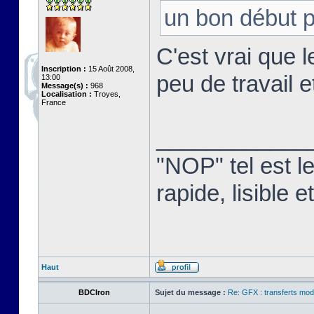
un bon début p
C'est vrai que l
Inscription :
15 Août 2008,
peu de travail e
13:00
Message(s) :
968
Localisation :
Troyes,
France
____________
"NOP" tel est l
rapide, lisible
Haut
BDCIron
Sujet du message :
Re: GFX : transferts mod