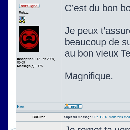
C’est du bon b
Rulezz
Je peux t’assur
beaucoup de s
au bon vieux T
Inscription :
12 Jan 2009,
00:09
Message(s) :
175
Magnifique.
Haut
BDCIron
Sujet du message :
Re: GFX : transferts mod
Je remet ta ver