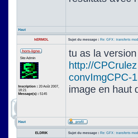
Haut
hERMOL
Sujet du message :
Re: GFX : transferts mod
tu as la version 
Site Admin
http://CPCrule
convImgCPC-1
image en haut d
Inscription :
20 Août 2007,
18:21
Message(s) :
5145
Haut
ELDRIK
Sujet du message :
Re: GFX : transferts mod