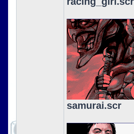
racing_girl.scr
samurai.scr