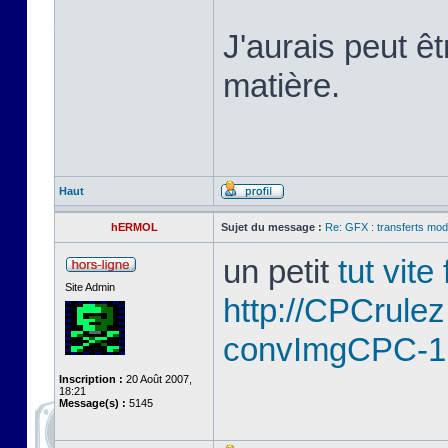
J'aurais peut ê
matière.
Haut
hERMOL
Sujet du message :
Re: GFX : transferts mod
un petit
tut vite
Site Admin
http://CPCrule
convImgCPC-1
Inscription :
20 Août 2007,
18:21
Message(s) :
5145