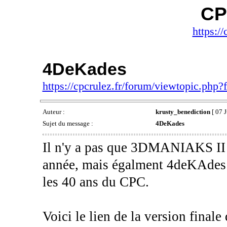
CP
https://
4DeKades
https://cpcrulez.fr/forum/viewtopic.php
Auteur :
krusty_benediction
[ 07 J
Sujet du message :
4DeKades
Il n'y a pas que 3DMANIAKS II q
année, mais égalment 4deKAdes u
les 40 ans du CPC.
Voici le lien de la version final