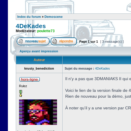
Index du forum
»
Demoscene
4DeKades
Modérateur:
poulette73
Page
1
sur
1
[ 3 message(s) ]
Aperçu avant impression
Auteur
krusty_benediction
Sujet du message :
4DeKades
Il n'y a pas que 3DMANIAKS II qui 
Rulez
Voici le lien de la version finale d
Rien de nouveau pour la démo, just
À noter qu'il y a une version pa