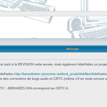
Message
est sorti à la REVISION cette année, mais égalment 4deKAdes un projet
e 4deKades
http://benediction.cpcscene.net/bnd_prods/dskfiles/4deKades
e des corrections de bugs audio et CRTC (même s'il en reste encore u
r CRTC : 4DEKADES.V0A correspond au CRTC A.