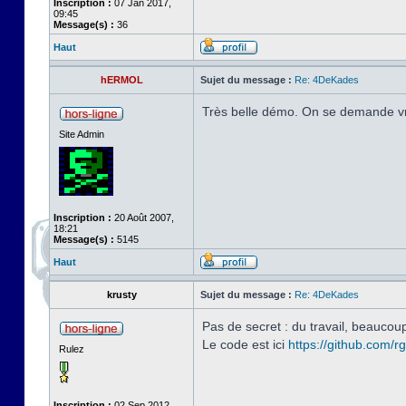
Inscription :
07 Jan 2017,
09:45
Message(s) :
36
Haut
hERMOL
Sujet du message :
Re: 4DeKades
Très belle démo. On se demande v
Site Admin
Inscription :
20 Août 2007,
18:21
Message(s) :
5145
Haut
krusty
Sujet du message :
Re: 4DeKades
Pas de secret : du travail, beaucoup
Le code est ici
https://github.com/
Rulez
Inscription :
02 Sep 2012,