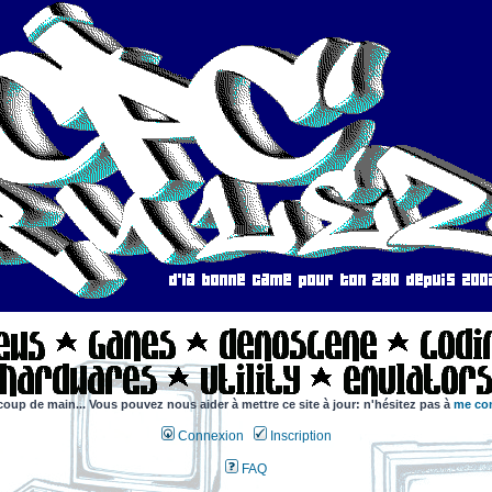
coup de main... Vous pouvez nous aider à mettre ce site à jour: n'hésitez pas à
me con
Connexion
Inscription
FAQ