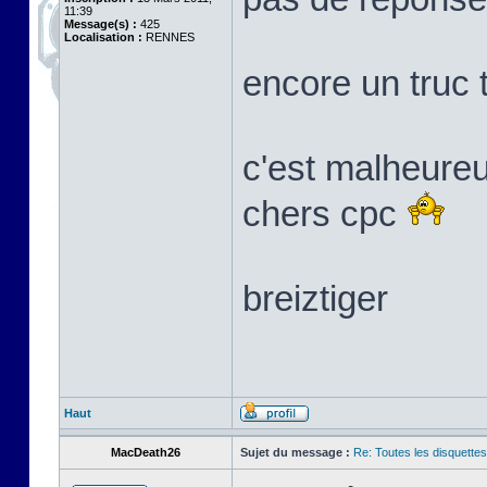
11:39
Message(s) :
425
Localisation :
RENNES
encore un truc 
c'est malheure
chers cpc
breiztiger
Haut
MacDeath26
Sujet du message :
Re: Toutes les disquett