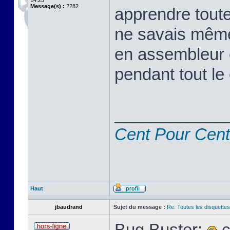
14:25
Message(s) :
2282
apprendre toute
ne savais même
en assembleur 
pendant tout le 
____________
Cent Pour Cent
Haut
jbaudrand
Sujet du message :
Re: Toutes les disquett
Bug Buster:
c