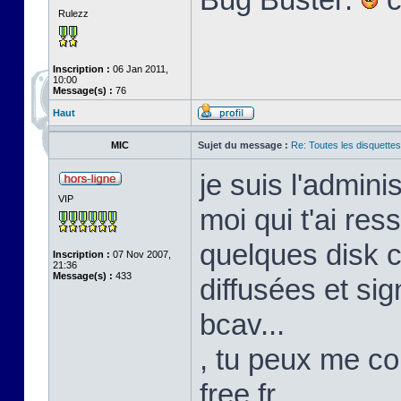
Rulezz
Inscription :
06 Jan 2011,
10:00
Message(s) :
76
Haut
MIC
Sujet du message :
Re: Toutes les disquett
je suis l'admini
VIP
moi qui t'ai res
quelques disk c
Inscription :
07 Nov 2007,
21:36
Message(s) :
433
diffusées et s
bcav...
, tu peux me co
free.fr