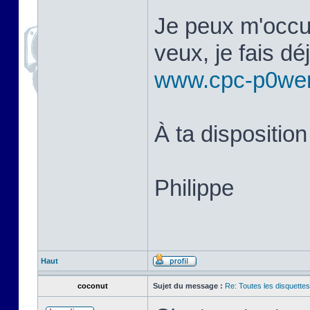
Je peux m'occup
veux, je fais d
www.cpc-p0we
À ta disposition
Philippe
Haut
coconut
Sujet du message :
Re: Toutes les disquett