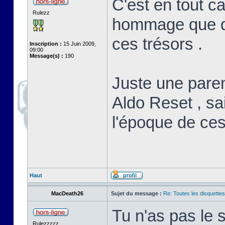
C'est en tout c
Rulezz
hommage que de
ces trésors .
Inscription :
15 Juin 2009,
09:00
Message(s) :
190
Juste une paren
Aldo Reset , sai
l'époque de ces
Haut
MacDeath26
Sujet du message :
Re: Toutes les disquett
Tu n'as pas le
Rulezzzzz