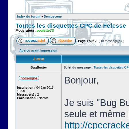
Index du forum
»
Demoscene
Toutes les disquettes CPC de Fefesse
Modérateur:
poulette73
Page
1
sur
2
[ 18 message(s) ]
Aperçu avant impression
Auteur
BugBuster
Sujet du message :
Toutes les disquettes C
Bonjour,
Inscription :
04 Jan 2013,
10:58
Message(s) :
2
Localisation :
Nantes
Je suis "Bug Bu
seule et même 
http://cpccracke