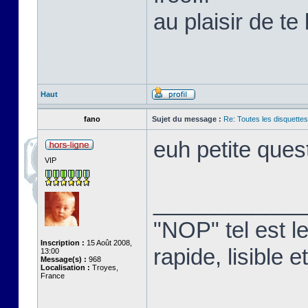
au plaisir de te 
Haut
fano
Sujet du message :
Re: Toutes les disquett
euh petite que
VIP
____________
"NOP" tel est l
Inscription :
15 Août 2008,
rapide, lisible
13:00
Message(s) :
968
Localisation :
Troyes,
France