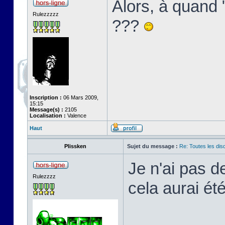
Alors, à quand
Rulezzzzz
???
Inscription :
06 Mars 2009,
15:15
Message(s) :
2105
Localisation :
Valence
Haut
Plissken
Sujet du message :
Re: Toutes les di
Je n'ai pas d
Rulezzzz
cela aurai été