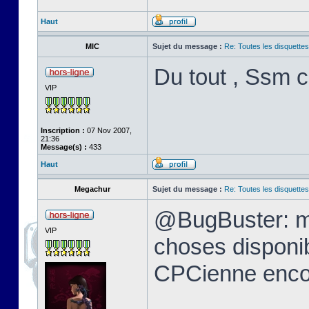
Haut
MIC
Sujet du message :
Re: Toutes les disquett
Du tout , Ssm c
VIP
Inscription :
07 Nov 2007,
21:36
Message(s) :
433
Haut
Megachur
Sujet du message :
Re: Toutes les disquett
@BugBuster: me
VIP
choses disponi
CPCienne encor