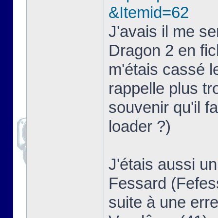
&Itemid=62
J'avais il me s
Dragon 2 en fich
m'étais cassé 
rappelle plus t
souvenir qu'il f
loader ?)
J'étais aussi u
Fessard (Fefess
suite à une erre