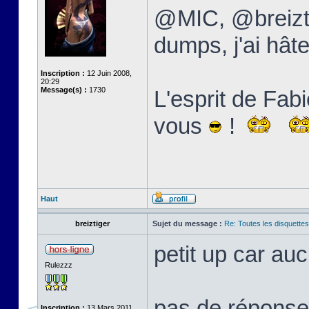
@MIC, @breizti
dumps, j'ai hâte
Inscription :
12 Juin 2008,
20:29
Message(s) :
1730
L'esprit de Fabi
vous
!
Haut
breiztiger
Sujet du message :
Re: Toutes les disquett
petit up car au
Rulezzz
pas de réponse 
Inscription :
13 Mars 2011,