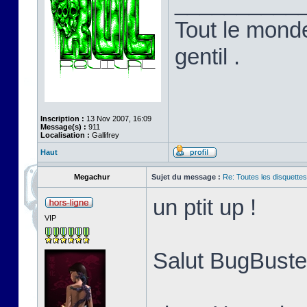
__________
Tout le monde
gentil .
Inscription :
13 Nov 2007, 16:09
Message(s) :
911
Localisation :
Gallifrey
Haut
Megachur
Sujet du message :
Re: Toutes les disquett
un ptit up !
VIP
Salut BugBuster