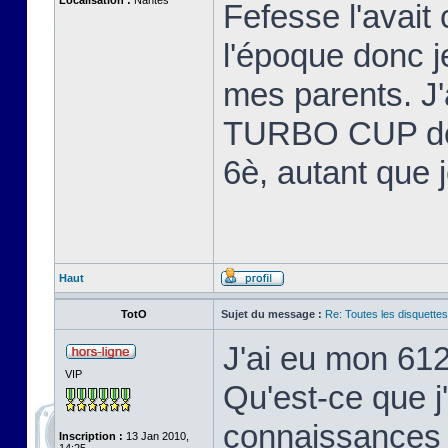
Localisation :
Nantes
Fefesse l'avait 
l'époque donc 
mes parents. J'
TURBO CUP de L
6è, autant que 
Haut
TotO
Sujet du message :
Re: Toutes les disquett
J'ai eu mon 61
VIP
Qu'est-ce que j
connaissances 
Inscription :
13 Jan 2010,