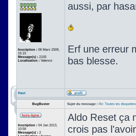
aussi, par hasa
Erf une erreur 
Inscription :
06 Mars 2009,
15:15
Message(s) :
2105
bas blesse.
Localisation :
Valence
Haut
BugBuster
Sujet du message :
Re: Toutes les disquett
Aldo Reset ça m
Inscription :
04 Jan 2013,
crois pas l'avo
10:58
Message(s) :
2