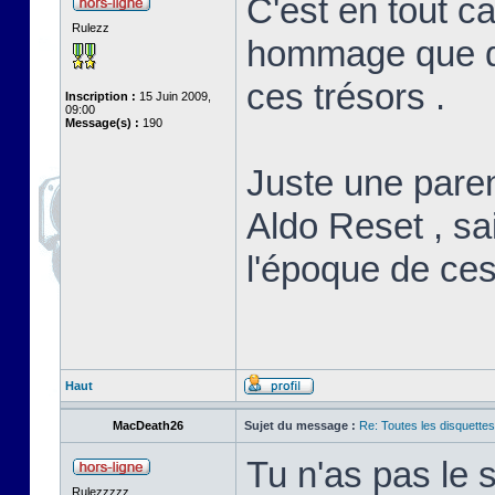
C'est en tout c
Rulezz
hommage que de
ces trésors .
Inscription :
15 Juin 2009,
09:00
Message(s) :
190
Juste une paren
Aldo Reset , sai
l'époque de ces
Haut
MacDeath26
Sujet du message :
Re: Toutes les disquett
Tu n'as pas le
Rulezzzzz