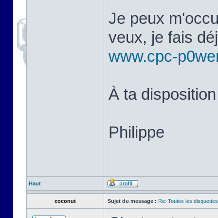
Je peux m'occup
veux, je fais d
www.cpc-p0we
À ta disposition
Philippe
Haut
coconut
Sujet du message :
Re: Toutes les disquett