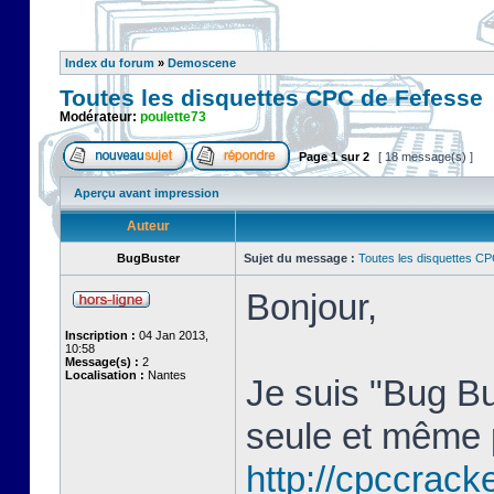
Index du forum
»
Demoscene
Toutes les disquettes CPC de Fefesse
Modérateur:
poulette73
Page
1
sur
2
[ 18 message(s) ]
Aperçu avant impression
Auteur
BugBuster
Sujet du message :
Toutes les disquettes C
Bonjour,
Inscription :
04 Jan 2013,
10:58
Message(s) :
2
Localisation :
Nantes
Je suis "Bug Bu
seule et même 
http://cpccracke