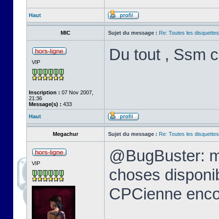
Haut
MIC
Sujet du message :
Re: Toutes les disquett
Du tout , Ssm c
VIP
Inscription :
07 Nov 2007,
21:36
Message(s) :
433
Haut
Megachur
Sujet du message :
Re: Toutes les disquett
@BugBuster: me
VIP
choses disponi
CPCienne encor