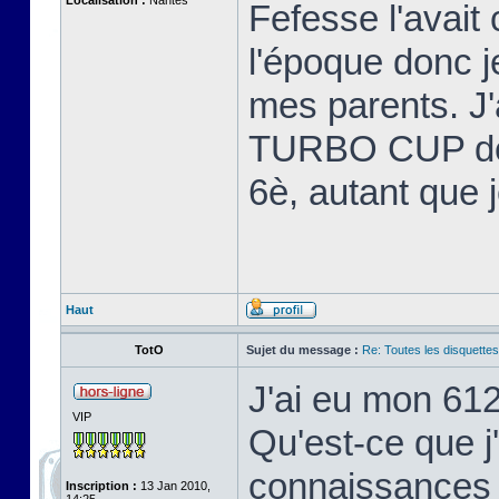
Localisation :
Nantes
Fefesse l'avait 
l'époque donc 
mes parents. J'
TURBO CUP de L
6è, autant que 
Haut
TotO
Sujet du message :
Re: Toutes les disquett
J'ai eu mon 61
VIP
Qu'est-ce que j
connaissances 
Inscription :
13 Jan 2010,