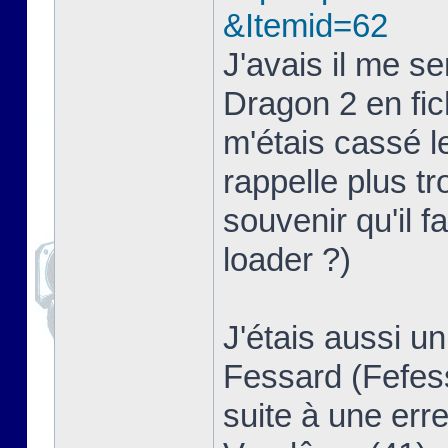
&Itemid=62
J'avais il me s
Dragon 2 en fich
m'étais cassé 
rappelle plus t
souvenir qu'il f
loader ?)
J'étais aussi u
Fessard (Fefess
suite à une erre