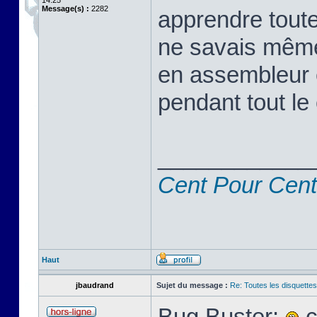
14:25
Message(s) :
2282
apprendre toute
ne savais même
en assembleur 
pendant tout le 
____________
Cent Pour Cent
Haut
jbaudrand
Sujet du message :
Re: Toutes les disquett
Bug Buster:
c