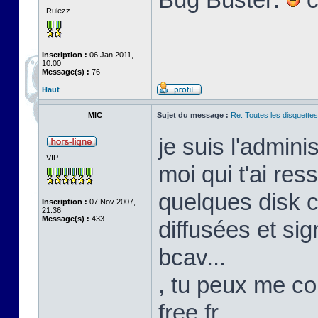
Rulezz
Inscription :
06 Jan 2011,
10:00
Message(s) :
76
Haut
MIC
Sujet du message :
Re: Toutes les disquett
je suis l'admini
VIP
moi qui t'ai res
quelques disk c
Inscription :
07 Nov 2007,
21:36
Message(s) :
433
diffusées et s
bcav...
, tu peux me co
free.fr