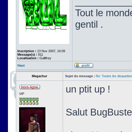
__________
Tout le monde
gentil .
Inscription :
13 Nov 2007, 16:09
Message(s) :
911
Localisation :
Gallifrey
Haut
Megachur
Sujet du message :
Re: Toutes les disquett
un ptit up !
VIP
Salut BugBuster