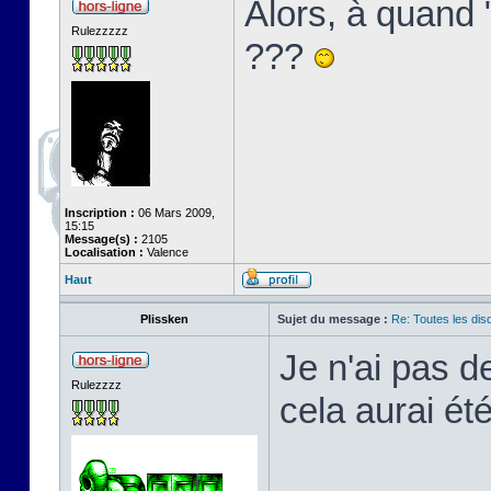
Alors, à quand
Rulezzzzz
???
Inscription :
06 Mars 2009,
15:15
Message(s) :
2105
Localisation :
Valence
Haut
Plissken
Sujet du message :
Re: Toutes les di
Je n'ai pas d
Rulezzzz
cela aurai été