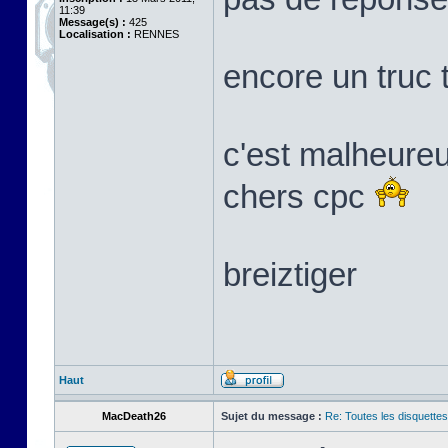
11:39
Message(s) :
425
Localisation :
RENNES
encore un truc 
c'est malheure
chers cpc
breiztiger
Haut
MacDeath26
Sujet du message :
Re: Toutes les disquett