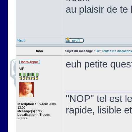
au plaisir de te 
Haut
fano
Sujet du message :
Re: Toutes les disquett
euh petite que
VIP
____________
"NOP" tel est l
Inscription :
15 Août 2008,
rapide, lisible
13:00
Message(s) :
968
Localisation :
Troyes,
France