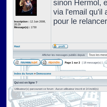
sinon Hermol, e
via l'email qu'i
pour le relancer
Inscription :
12 Juin 2008,
20:29
Message(s) :
1730
Haut
Afficher les messages publiés depuis :
Page
1
sur
2
[ 18 message(s) ]
Index du forum
»
Demoscene
Qui est en ligne ?
Utilisateur(s) parcourant ce forum : Aucun utilisateur inscrit et 14 invité(s)