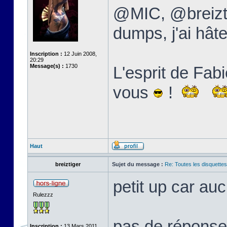
@MIC, @breizti
dumps, j'ai hâte
Inscription :
12 Juin 2008,
20:29
Message(s) :
1730
L'esprit de Fabi
vous
!
Haut
breiztiger
Sujet du message :
Re: Toutes les disquett
petit up car au
Rulezzz
pas de réponse 
Inscription :
13 Mars 2011,