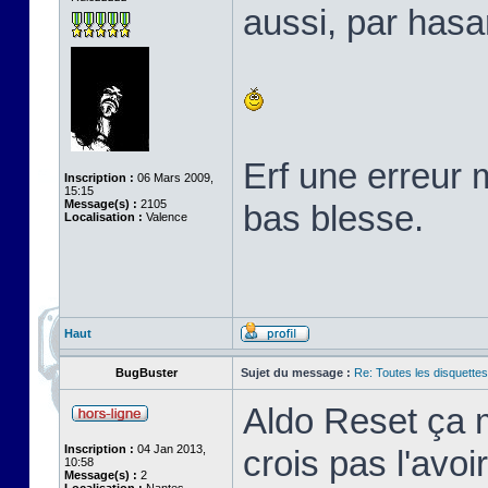
aussi, par hasa
Erf une erreur 
Inscription :
06 Mars 2009,
15:15
Message(s) :
2105
bas blesse.
Localisation :
Valence
Haut
BugBuster
Sujet du message :
Re: Toutes les disquett
Aldo Reset ça m
Inscription :
04 Jan 2013,
crois pas l'avo
10:58
Message(s) :
2