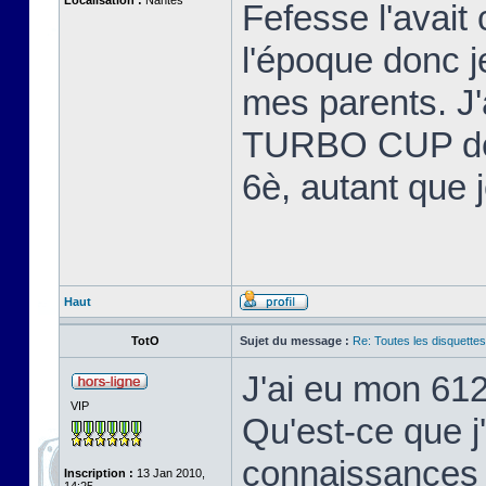
Localisation :
Nantes
Fefesse l'avait 
l'époque donc 
mes parents. J'
TURBO CUP de L
6è, autant que 
Haut
TotO
Sujet du message :
Re: Toutes les disquett
J'ai eu mon 61
VIP
Qu'est-ce que j
connaissances 
Inscription :
13 Jan 2010,