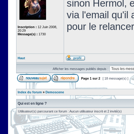
sinon Hermol, e
via l'email qu'i
pour le relancer
Inscription :
12 Juin 2008,
20:29
Message(s) :
1730
Haut
Afficher les messages publiés depuis :
Page
1
sur
2
[ 18 message(s) ]
Index du forum
»
Demoscene
Qui est en ligne ?
Utilisateur(s) parcourant ce forum : Aucun utilisateur inscrit et 2 invité(s)