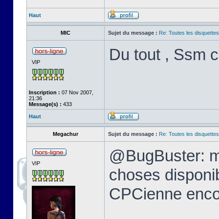
Haut
MIC
Sujet du message :
Re: Toutes les disquett
Du tout , Ssm c
VIP
Inscription :
07 Nov 2007,
21:36
Message(s) :
433
Haut
Megachur
Sujet du message :
Re: Toutes les disquett
@BugBuster: me
VIP
choses disponi
CPCienne encor