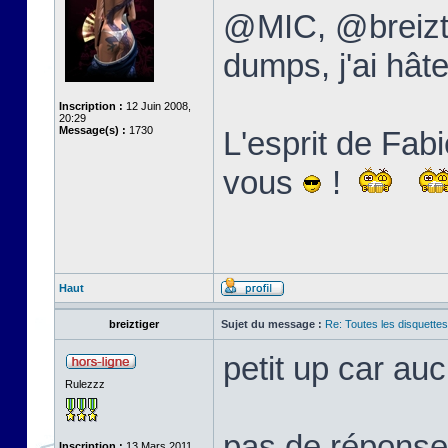
@MIC, @breizti
dumps, j'ai hâte
Inscription :
12 Juin 2008,
20:29
Message(s) :
1730
L'esprit de Fabi
vous
!
Haut
breiztiger
Sujet du message :
Re: Toutes les disquett
petit up car au
Rulezzz
pas de réponse 
Inscription :
13 Mars 2011,