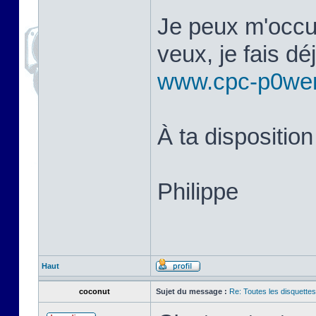
Je peux m'occup
veux, je fais d
www.cpc-p0we
À ta disposition
Philippe
Haut
coconut
Sujet du message :
Re: Toutes les disquett