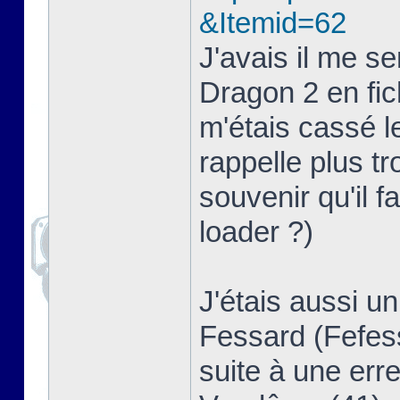
&Itemid=62
J'avais il me s
Dragon 2 en fich
m'étais cassé 
rappelle plus t
souvenir qu'il f
loader ?)
J'étais aussi u
Fessard (Fefess
suite à une erre