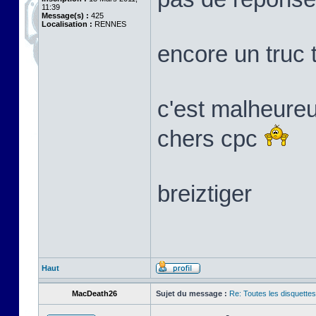
11:39
Message(s) :
425
Localisation :
RENNES
encore un truc 
c'est malheure
chers cpc
breiztiger
Haut
MacDeath26
Sujet du message :
Re: Toutes les disquett