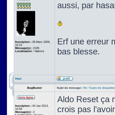
aussi, par hasa
Erf une erreur 
Inscription :
06 Mars 2009,
15:15
Message(s) :
2105
bas blesse.
Localisation :
Valence
Haut
BugBuster
Sujet du message :
Re: Toutes les disquett
Aldo Reset ça m
Inscription :
04 Jan 2013,
crois pas l'avo
10:58
Message(s) :
2