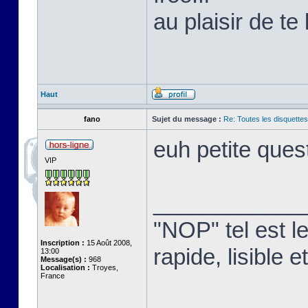
au plaisir de te 
Haut
fano
Sujet du message :
Re: Toutes les disquett
euh petite que
VIP
____________
"NOP" tel est l
Inscription :
15 Août 2008,
rapide, lisible
13:00
Message(s) :
968
Localisation :
Troyes,
France