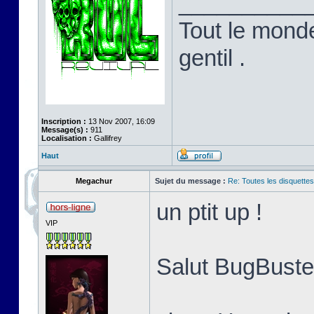
__________
Tout le monde
gentil .
Inscription :
13 Nov 2007, 16:09
Message(s) :
911
Localisation :
Gallifrey
Haut
Megachur
Sujet du message :
Re: Toutes les disquett
un ptit up !
VIP
Salut BugBuster