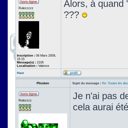
Alors, à quand
Rulezzzzz
???
Inscription :
06 Mars 2009,
15:15
Message(s) :
2105
Localisation :
Valence
Haut
Plissken
Sujet du message :
Re: Toutes les di
Je n'ai pas d
Rulezzzz
cela aurai été