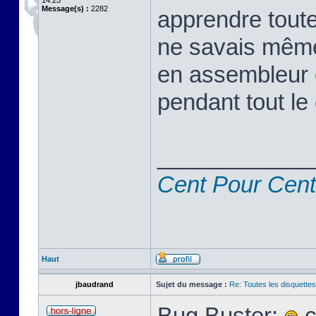
14:25
Message(s) :
2282
apprendre toute
ne savais même
en assembleur 
pendant tout le 
____________
Cent Pour Cent
Haut
jbaudrand
Sujet du message :
Re: Toutes les disquett
Bug Buster:
c