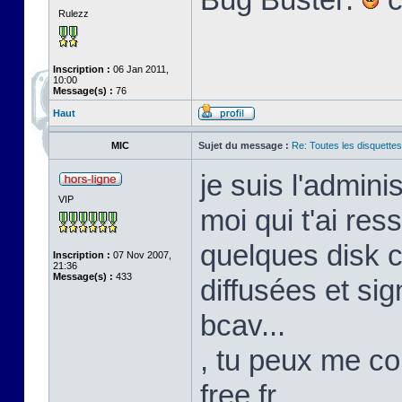
Rulezz
Inscription :
06 Jan 2011,
10:00
Message(s) :
76
Haut
MIC
Sujet du message :
Re: Toutes les disquett
je suis l'admini
VIP
moi qui t'ai res
quelques disk c
Inscription :
07 Nov 2007,
21:36
Message(s) :
433
diffusées et s
bcav...
, tu peux me co
free.fr