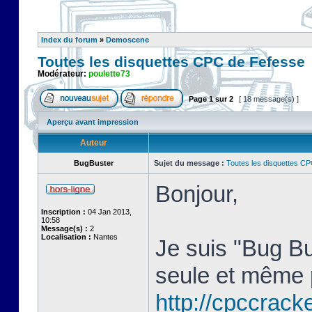
Index du forum
»
Demoscene
Toutes les disquettes CPC de Fefesse
Modérateur:
poulette73
Page
1
sur
2
[ 18 message(s) ]
Aperçu avant impression
Auteur
BugBuster
Sujet du message :
Toutes les disquettes C
Bonjour,
Inscription :
04 Jan 2013,
10:58
Message(s) :
2
Localisation :
Nantes
Je suis "Bug Bu
seule et même 
http://cpccracke