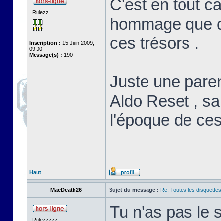
C'est en tout c
Rulezz
hommage que de
ces trésors .
Inscription :
15 Juin 2009,
09:00
Message(s) :
190
Juste une paren
Aldo Reset , sai
l'époque de ces
Haut
MacDeath26
Sujet du message :
Re: Toutes les disquett
Tu n'as pas le
Rulezzzzz