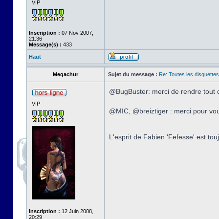
VIP
Inscription :
07 Nov 2007,
21:36
Message(s) :
433
Haut
Megachur
Sujet du message :
Re: Toutes les disquett
@BugBuster: merci de rendre tout 
VIP
@MIC, @breiztiger : merci pour vous
L'esprit de Fabien 'Fefesse' est to
Inscription :
12 Juin 2008,
20:29