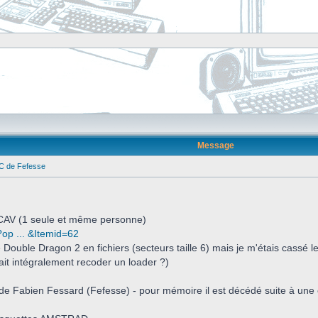
Message
PC de Fefesse
 BCAV (1 seule et même personne)
?op ... &Itemid=62
e Double Dragon 2 en fichiers (secteurs taille 6) mais je m'étais cassé 
llait intégralement recoder un loader ?)
 de Fabien Fessard (Fefesse) - pour mémoire il est décédé suite à une 