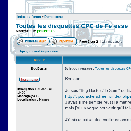
Index du forum
»
Demoscene
Toutes les disquettes CPC de Fefesse
Modérateur:
poulette73
Page
1
sur
2
[ 18 message(s) ]
Aperçu avant impression
Auteur
BugBuster
Sujet du message :
Toutes les disquettes C
Bonjour,
Inscription :
04 Jan 2013,
Je suis "Bug Buster / le Saint" de
10:58
http://cpccrackers.free.fr/index.php
Message(s) :
2
Localisation :
Nantes
J'avais il me semble réussi à mettr
mais j'ai un vague souvenir qu'il fa
J'étais aussi un des meilleurs amis