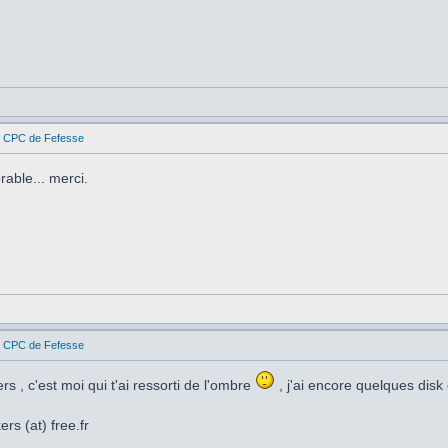
es CPC de Fefesse
able... merci.
es CPC de Fefesse
rs , c'est moi qui t'ai ressorti de l'ombre
, j'ai encore quelques disk
rs (at) free.fr