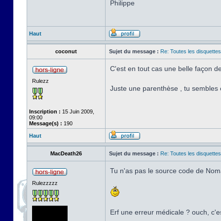
Philippe
Haut
coconut
Sujet du message :
Re: Toutes les disquett
C'est en tout cas une belle façon 
Rulezz
Juste une parenthèse , tu sembles c
Inscription :
15 Juin 2009,
09:00
Message(s) :
190
Haut
MacDeath26
Sujet du message :
Re: Toutes les disquett
Tu n'as pas le source code de Nom
Rulezzzzz
Erf une erreur médicale ? ouch, c'es