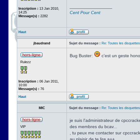
_________________
Inscription :
13 Jan 2010,
Cent Pour Cent
14:25
Message(s) :
2282
Haut
jbaudrand
Sujet du message :
Re: Toutes les disquett
Bug Buster:
c'est un geste honor
Rulezz
Inscription :
06 Jan 2011,
10:00
Message(s) :
76
Haut
MIC
Sujet du message :
Re: Toutes les disquett
je suis l'administrateur de cpccracke
des membres du bcav...
VIP
, tu peux me contacter sur cpccracke
au plaisir de te lire a++