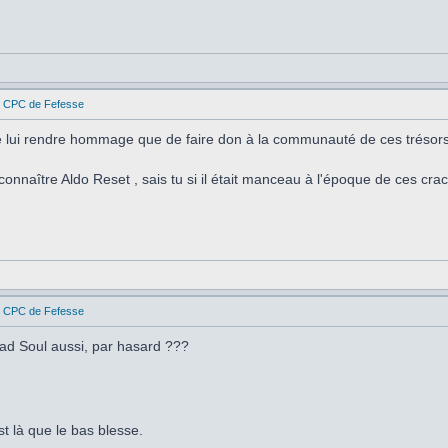
es CPC de Fefesse
de lui rendre hommage que de faire don à la communauté de ces trésors
onnaître Aldo Reset , sais tu si il était manceau à l'époque de ces cra
es CPC de Fefesse
ad Soul aussi, par hasard ???
t là que le bas blesse.