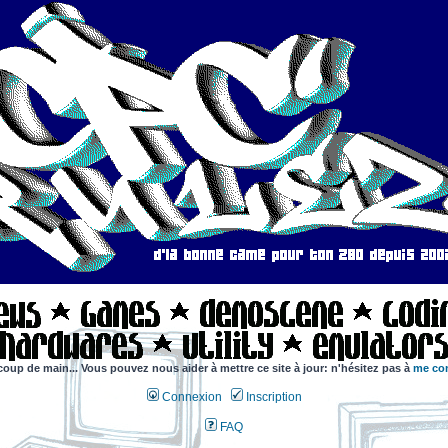
coup de main... Vous pouvez nous aider à mettre ce site à jour: n'hésitez pas à
me con
Connexion
Inscription
FAQ