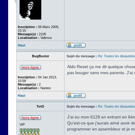
Inscription :
06 Mars 2009,
15:15
Message(s) :
2105
Localisation :
Valence
Haut
BugBuster
Sujet du message :
Re: Toutes les disquett
Aldo Reset ça me dit quelque chose,
pas bouger sans mes parents. J'ai 
Inscription :
04 Jan 2013,
10:58
Message(s) :
2
Localisation :
Nantes
Haut
TotO
Sujet du message :
Re: Toutes les disquett
J'ai eu mon 6128 en entrant en 6è
Qu'est-ce que j'aurais aimé avoir 
VIP
programmer en assembleur et je me