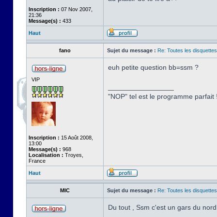
Inscription :
07 Nov 2007,
21:36
Message(s) :
433
Haut
fano
Sujet du message :
Re: Toutes les disquett
euh petite question bb=ssm ?
VIP
_________________
"NOP" tel est le programme parfait !
Inscription :
15 Août 2008,
13:00
Message(s) :
968
Localisation :
Troyes,
France
Haut
MIC
Sujet du message :
Re: Toutes les disquett
Du tout , Ssm c'est un gars du nord