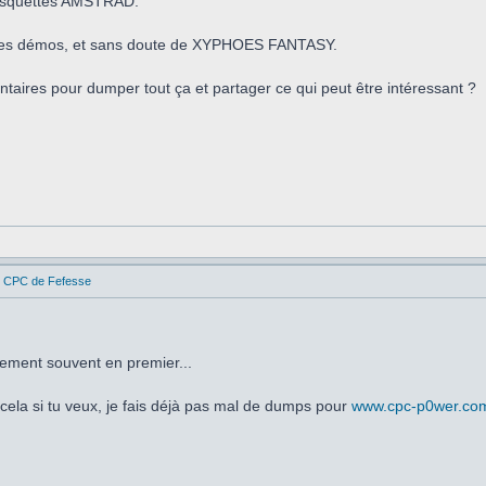
disquettes AMSTRAD.
s ses démos, et sans doute de XYPHOES FANTASY.
lontaires pour dumper tout ça et partager ce qui peut être intéressant ?
es CPC de Fefesse
ement souvent en premier...
ela si tu veux, je fais déjà pas mal de dumps pour
www.cpc-p0wer.co