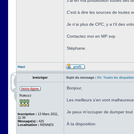
J'ai en ma possession toutes ses 
C'est à dire les sources de toute
Je n'ai plus de CPC, y a t'il des vo
Contactez moi en MP svp.
Stéphane.
Haut
breiztiger
Sujet du message :
Re: Toutes les disquett
Bonjour,
Rulezzz
Les meilleurs s'en vont malheureus
Je peux m'occuper de dumper tout c
Inscription :
13 Mars 2011,
11:39
Message(s) :
425
À ta disposition
Localisation :
RENNES