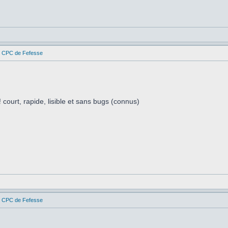
es CPC de Fefesse
 court, rapide, lisible et sans bugs (connus)
es CPC de Fefesse