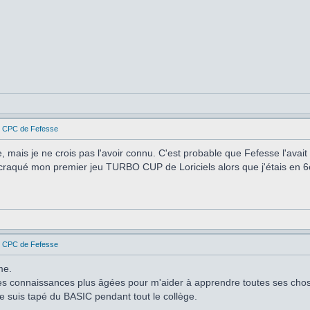
es CPC de Fefesse
 mais je ne crois pas l'avoir connu. C'est probable que Fefesse l'avait 
craqué mon premier jeu TURBO CUP de Loriciels alors que j'étais en 6è
es CPC de Fefesse
me.
des connaissances plus âgées pour m'aider à apprendre toutes ses cho
 suis tapé du BASIC pendant tout le collège.