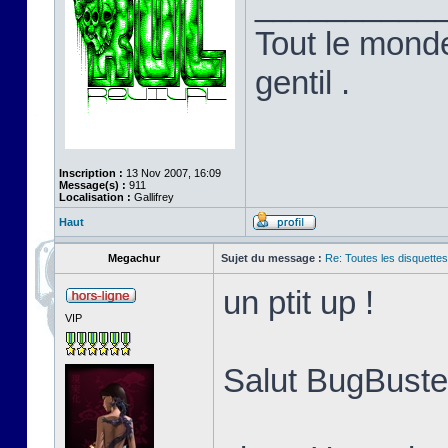
__________
Tout le monde
gentil .
Inscription :
13 Nov 2007, 16:09
Message(s) :
911
Localisation :
Gallifrey
Haut
Megachur
Sujet du message :
Re: Toutes les disquett
un ptit up !
VIP
Salut BugBuster