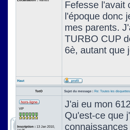
Localisation :
Nantes
Fefesse l'avait 
l'époque donc 
mes parents. J'
TURBO CUP de L
6è, autant que 
Haut
TotO
Sujet du message :
Re: Toutes les disquett
J'ai eu mon 61
VIP
Qu'est-ce que j
connaissances 
Inscription :
13 Jan 2010,