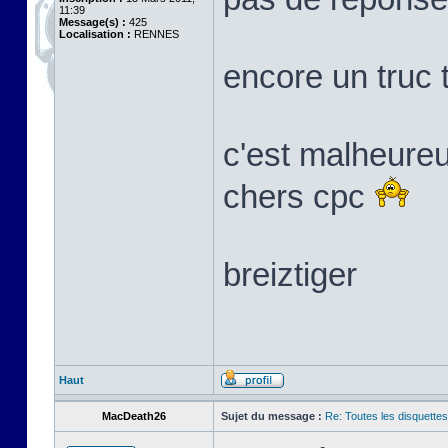
11:39
Message(s) :
425
Localisation :
RENNES
encore un truc 
c'est malheure
chers cpc
breiztiger
Haut
MacDeath26
Sujet du message :
Re: Toutes les disquett