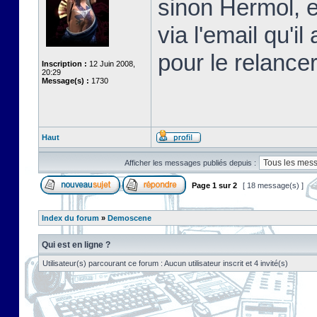
sinon Hermol, e
via l'email qu'i
pour le relancer
Inscription :
12 Juin 2008,
20:29
Message(s) :
1730
Haut
Afficher les messages publiés depuis :
Page
1
sur
2
[ 18 message(s) ]
Index du forum
»
Demoscene
Qui est en ligne ?
Utilisateur(s) parcourant ce forum : Aucun utilisateur inscrit et 4 invité(s)