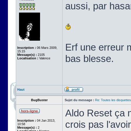
aussi, par hasa
Erf une erreur 
Inscription :
06 Mars 2009,
15:15
Message(s) :
2105
bas blesse.
Localisation :
Valence
Haut
BugBuster
Sujet du message :
Re: Toutes les disquett
Aldo Reset ça m
Inscription :
04 Jan 2013,
crois pas l'avo
10:58
Message(s) :
2