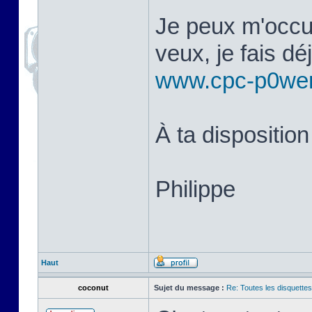
Je peux m'occup
veux, je fais d
www.cpc-p0we
À ta disposition
Philippe
Haut
coconut
Sujet du message :
Re: Toutes les disquett