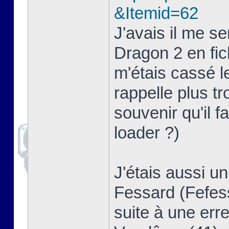
&Itemid=62
J'avais il me s
Dragon 2 en fich
m'étais cassé 
rappelle plus t
souvenir qu'il f
loader ?)
J'étais aussi u
Fessard (Fefess
suite à une erre