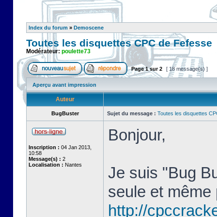
Index du forum
»
Demoscene
Toutes les disquettes CPC de Fefesse
Modérateur:
poulette73
Page
1
sur
2
[ 18 message(s) ]
Aperçu avant impression
Auteur
BugBuster
Sujet du message :
Toutes les disquettes C
Bonjour,
Inscription :
04 Jan 2013,
10:58
Message(s) :
2
Localisation :
Nantes
Je suis "Bug Bu
seule et même 
http://cpccracke