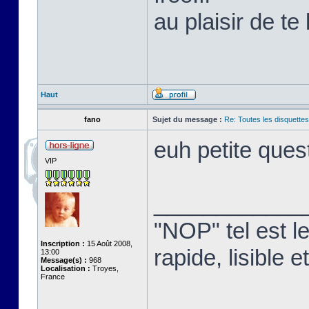
au plaisir de te 
Haut
fano
Sujet du message :
Re: Toutes les disquett
euh petite que
VIP
____________
"NOP" tel est l
Inscription :
15 Août 2008,
rapide, lisible
13:00
Message(s) :
968
Localisation :
Troyes,
France