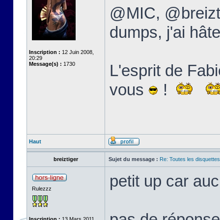
@MIC, @breizti
dumps, j'ai hâte
Inscription :
12 Juin 2008,
20:29
Message(s) :
1730
L'esprit de Fabi
vous
!
Haut
breiztiger
Sujet du message :
Re: Toutes les disquett
petit up car au
Rulezzz
pas de réponse 
Inscription :
13 Mars 2011,