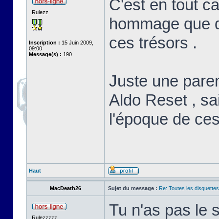
C'est en tout c
Rulezz
hommage que de
ces trésors .
Inscription :
15 Juin 2009,
09:00
Message(s) :
190
Juste une paren
Aldo Reset , sai
l'époque de ces
Haut
MacDeath26
Sujet du message :
Re: Toutes les disquett
Tu n'as pas le
Rulezzzzz