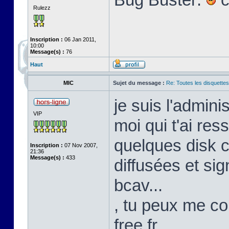
Rulezz
Inscription :
06 Jan 2011,
10:00
Message(s) :
76
Haut
MIC
Sujet du message :
Re: Toutes les disquett
je suis l'admini
VIP
moi qui t'ai res
quelques disk c
Inscription :
07 Nov 2007,
21:36
Message(s) :
433
diffusées et s
bcav...
, tu peux me co
free.fr