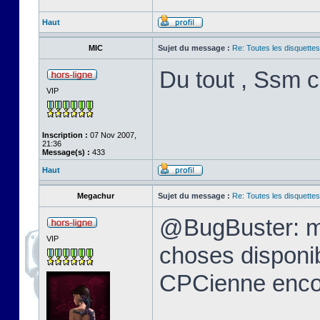
Haut
MIC
Sujet du message :
Re: Toutes les disquett
Du tout , Ssm c
VIP
Inscription :
07 Nov 2007,
21:36
Message(s) :
433
Haut
Megachur
Sujet du message :
Re: Toutes les disquett
@BugBuster: me
VIP
choses disponi
CPCienne encor