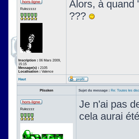
Alors, à quand
Rulezzzzz
???
Inscription :
06 Mars 2009,
15:15
Message(s) :
2105
Localisation :
Valence
Haut
Plissken
Sujet du message :
Re: Toutes les di
Je n'ai pas d
Rulezzzz
cela aurai été