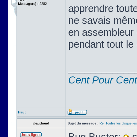
14:25
Message(s) :
2282
apprendre toute
ne savais même
en assembleur 
pendant tout le 
____________
Cent Pour Cent
Haut
jbaudrand
Sujet du message :
Re: Toutes les disquett
Bug Buster:
c