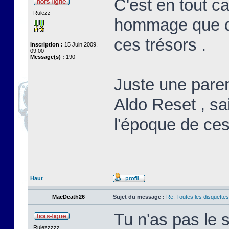
C'est en tout c
Rulezz
hommage que de
ces trésors .
Inscription :
15 Juin 2009,
09:00
Message(s) :
190
Juste une paren
Aldo Reset , sai
l'époque de ces
Haut
MacDeath26
Sujet du message :
Re: Toutes les disquett
Tu n'as pas le
Rulezzzzz