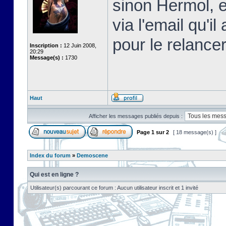
sinon Hermol, e
via l'email qu'i
pour le relancer
Inscription :
12 Juin 2008,
20:29
Message(s) :
1730
Haut
Afficher les messages publiés depuis :
Page
1
sur
2
[ 18 message(s) ]
Index du forum
»
Demoscene
Qui est en ligne ?
Utilisateur(s) parcourant ce forum : Aucun utilisateur inscrit et 1 invité