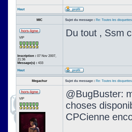
Haut
MIC
Sujet du message :
Re: Toutes les disquett
Du tout , Ssm c
VIP
Inscription :
07 Nov 2007,
21:36
Message(s) :
433
Haut
Megachur
Sujet du message :
Re: Toutes les disquett
@BugBuster: me
VIP
choses disponi
CPCienne encor