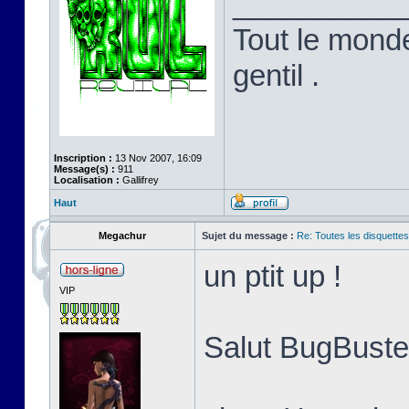
__________
Tout le monde
gentil .
Inscription :
13 Nov 2007, 16:09
Message(s) :
911
Localisation :
Gallifrey
Haut
Megachur
Sujet du message :
Re: Toutes les disquett
un ptit up !
VIP
Salut BugBuster