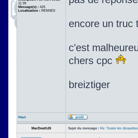
11:39
Message(s) :
425
Localisation :
RENNES
encore un truc 
c'est malheure
chers cpc
breiztiger
Haut
MacDeath26
Sujet du message :
Re: Toutes les disquett