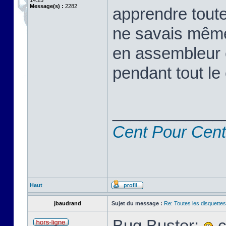
14:25
Message(s) :
2282
apprendre toute
ne savais même
en assembleur 
pendant tout le 
____________
Cent Pour Cent
Haut
jbaudrand
Sujet du message :
Re: Toutes les disquett
Bug Buster:
c