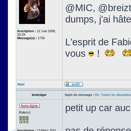
@MIC, @breizti
dumps, j'ai hâte
Inscription :
12 Juin 2008,
20:29
Message(s) :
1730
L'esprit de Fabi
vous
!
Haut
breiztiger
Sujet du message :
Re: Toutes les disquett
petit up car au
Rulezzz
pas de réponse 
Inscription :
13 Mars 2011,