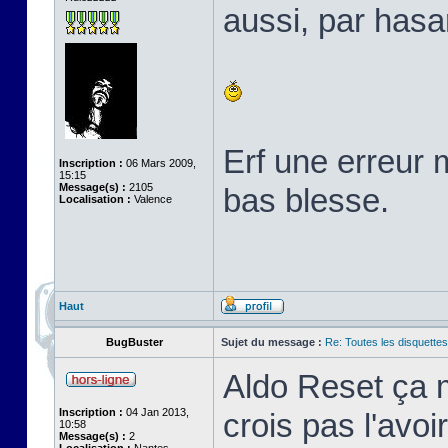
aussi, par hasa
Erf une erreur 
Inscription :
06 Mars 2009,
15:15
Message(s) :
2105
bas blesse.
Localisation :
Valence
Haut
BugBuster
Sujet du message :
Re: Toutes les disquett
Aldo Reset ça m
Inscription :
04 Jan 2013,
crois pas l'avo
10:58
Message(s) :
2