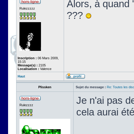
Alors, à quand
Rulezzzzz
???
Inscription :
06 Mars 2009,
15:15
Message(s) :
2105
Localisation :
Valence
Haut
Plissken
Sujet du message :
Re: Toutes les di
Je n'ai pas d
Rulezzzz
cela aurai été