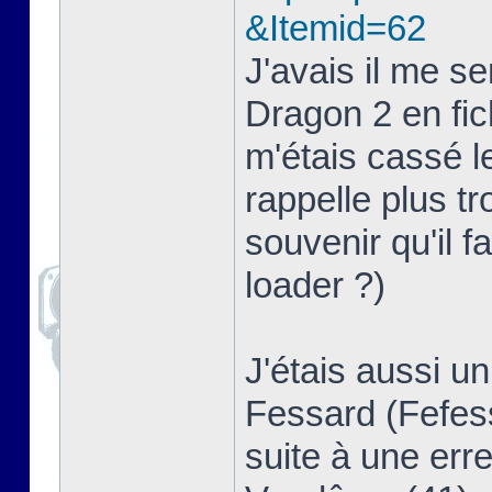
&Itemid=62
J'avais il me s
Dragon 2 en fich
m'étais cassé 
rappelle plus t
souvenir qu'il f
loader ?)
J'étais aussi u
Fessard (Fefess
suite à une erre