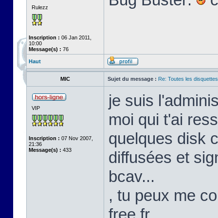
Rulezz
Inscription :
06 Jan 2011,
10:00
Message(s) :
76
Haut
MIC
Sujet du message :
Re: Toutes les disquett
je suis l'admini
VIP
moi qui t'ai res
quelques disk c
Inscription :
07 Nov 2007,
21:36
Message(s) :
433
diffusées et s
bcav...
, tu peux me co
free.fr