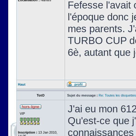
Localisation :
Nantes
Fefesse l'avait 
l'époque donc 
mes parents. J'
TURBO CUP de L
6è, autant que 
Haut
TotO
Sujet du message :
Re: Toutes les disquett
J'ai eu mon 61
VIP
Qu'est-ce que j
connaissances 
Inscription :
13 Jan 2010,