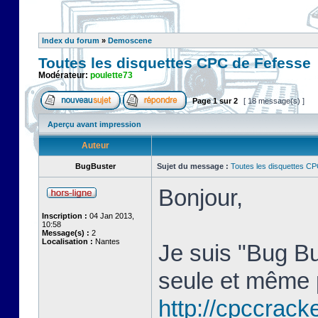
Index du forum
»
Demoscene
Toutes les disquettes CPC de Fefesse
Modérateur:
poulette73
Page
1
sur
2
[ 18 message(s) ]
Aperçu avant impression
Auteur
BugBuster
Sujet du message :
Toutes les disquettes C
Bonjour,
Inscription :
04 Jan 2013,
10:58
Message(s) :
2
Localisation :
Nantes
Je suis "Bug Bu
seule et même 
http://cpccracke