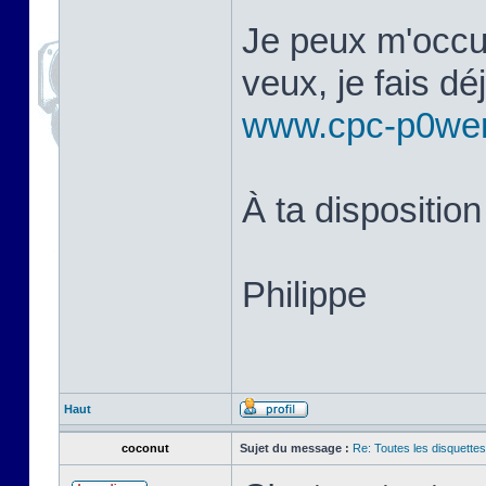
Je peux m'occup
veux, je fais d
www.cpc-p0we
À ta disposition
Philippe
Haut
coconut
Sujet du message :
Re: Toutes les disquett