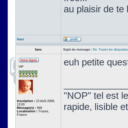
au plaisir de te 
Haut
fano
Sujet du message :
Re: Toutes les disquett
euh petite que
VIP
____________
"NOP" tel est l
Inscription :
15 Août 2008,
rapide, lisible
13:00
Message(s) :
968
Localisation :
Troyes,
France