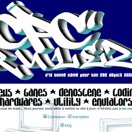
coup de main... Vous pouvez nous aider à mettre ce site à jour: n'hésitez pas à
me con
Connexion
Inscription
FAQ