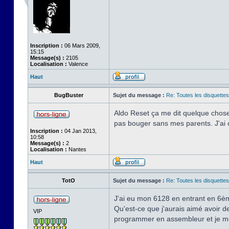
Inscription :
06 Mars 2009,
15:15
Message(s) :
2105
Localisation :
Valence
Haut
BugBuster
Sujet du message :
Re: Toutes les disquett
Aldo Reset ça me dit quelque chose,
pas bouger sans mes parents. J'ai 
Inscription :
04 Jan 2013,
10:58
Message(s) :
2
Localisation :
Nantes
Haut
TotO
Sujet du message :
Re: Toutes les disquett
J'ai eu mon 6128 en entrant en 6è
Qu'est-ce que j'aurais aimé avoir 
VIP
programmer en assembleur et je me