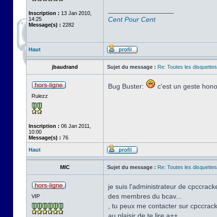
_________________
Inscription :
13 Jan 2010,
Cent Pour Cent
14:25
Message(s) :
2282
Haut
jbaudrand
Sujet du message :
Re: Toutes les disquett
Bug Buster:
c'est un geste honor
Rulezz
Inscription :
06 Jan 2011,
10:00
Message(s) :
76
Haut
MIC
Sujet du message :
Re: Toutes les disquett
je suis l'administrateur de cpccracke
des membres du bcav...
VIP
, tu peux me contacter sur cpccracke
au plaisir de te lire a++