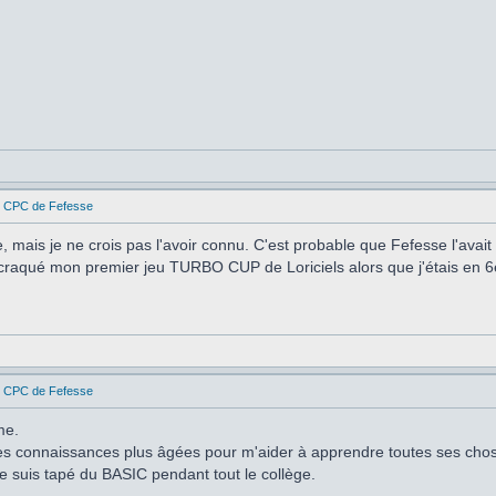
es CPC de Fefesse
 mais je ne crois pas l'avoir connu. C'est probable que Fefesse l'avait 
craqué mon premier jeu TURBO CUP de Loriciels alors que j'étais en 6è
es CPC de Fefesse
me.
des connaissances plus âgées pour m'aider à apprendre toutes ses cho
 suis tapé du BASIC pendant tout le collège.