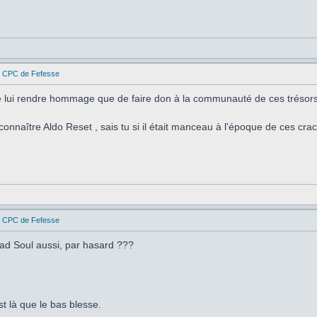
es CPC de Fefesse
de lui rendre hommage que de faire don à la communauté de ces trésors
onnaître Aldo Reset , sais tu si il était manceau à l'époque de ces cra
es CPC de Fefesse
ad Soul aussi, par hasard ???
t là que le bas blesse.