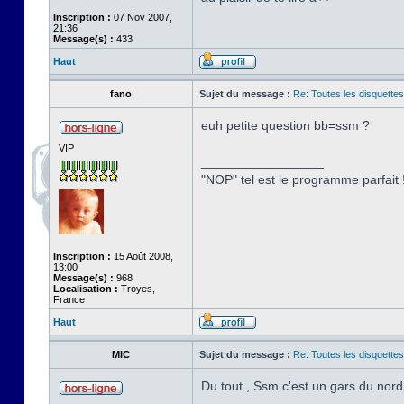
Inscription :
07 Nov 2007,
21:36
Message(s) :
433
Haut
fano
Sujet du message :
Re: Toutes les disquett
euh petite question bb=ssm ?
VIP
_________________
"NOP" tel est le programme parfait !
Inscription :
15 Août 2008,
13:00
Message(s) :
968
Localisation :
Troyes,
France
Haut
MIC
Sujet du message :
Re: Toutes les disquett
Du tout , Ssm c'est un gars du nord