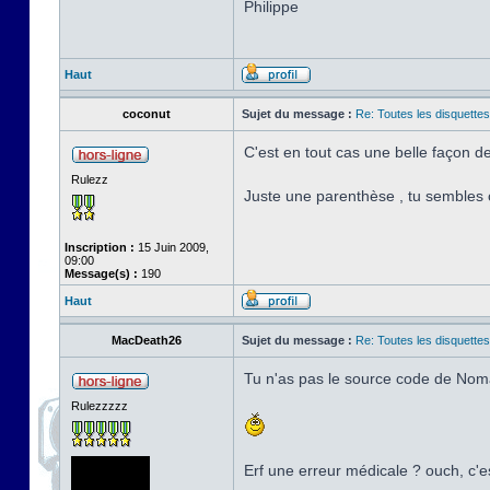
Philippe
Haut
coconut
Sujet du message :
Re: Toutes les disquett
C'est en tout cas une belle façon 
Rulezz
Juste une parenthèse , tu sembles c
Inscription :
15 Juin 2009,
09:00
Message(s) :
190
Haut
MacDeath26
Sujet du message :
Re: Toutes les disquett
Tu n'as pas le source code de Nom
Rulezzzzz
Erf une erreur médicale ? ouch, c'es