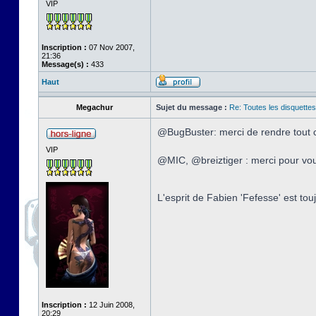
VIP
Inscription :
07 Nov 2007,
21:36
Message(s) :
433
Haut
Megachur
Sujet du message :
Re: Toutes les disquett
@BugBuster: merci de rendre tout 
VIP
@MIC, @breiztiger : merci pour vous
L'esprit de Fabien 'Fefesse' est to
Inscription :
12 Juin 2008,
20:29