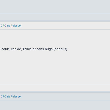
es CPC de Fefesse
 court, rapide, lisible et sans bugs (connus)
es CPC de Fefesse