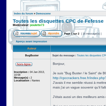
Index du forum
»
Demoscene
Toutes les disquettes CPC de Fefesse
Modérateur:
poulette73
Page
1
sur
2
[ 18 message(s) ]
Aperçu avant impression
Auteur
BugBuster
Sujet du message :
Toutes les disquettes C
Bonjour,
Inscription :
04 Jan 2013,
Je suis "Bug Buster / le Saint" de
10:58
http://cpccrackers.free.fr/index.php
Message(s) :
2
Localisation :
Nantes
J'avais il me semble réussi à mettr
mais j'ai un vague souvenir qu'il fa
J'étais aussi un des meilleurs amis