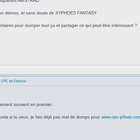
disquettes AMSTRAD.
s ses démos, et sans doute de XYPHOES FANTASY.
lontaires pour dumper tout ça et partager ce qui peut être intéressant ?
es CPC de Fefesse
ement souvent en premier...
ela si tu veux, je fais déjà pas mal de dumps pour
www.cpc-p0wer.co