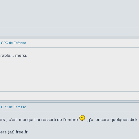
es CPC de Fefesse
able... merci.
es CPC de Fefesse
rs , c'est moi qui t'ai ressorti de l'ombre
, j'ai encore quelques disk
rs (at) free.fr