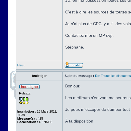
J'ai en ma possession toutes ses 
C'est à dire les sources de toute
Je n'ai plus de CPC, y a t'il des vo
Contactez moi en MP svp.
Stéphane.
Haut
breiztiger
Sujet du message :
Re: Toutes les disquett
Bonjour,
Rulezzz
Les meilleurs s'en vont malheureus
Je peux m'occuper de dumper tout c
Inscription :
13 Mars 2011,
11:39
Message(s) :
425
À ta disposition
Localisation :
RENNES