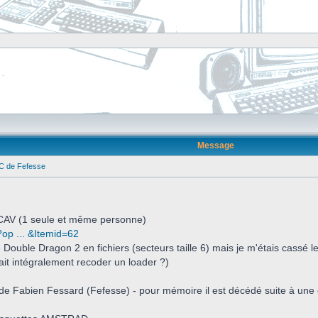
Message
PC de Fefesse
 BCAV (1 seule et même personne)
?op ... &Itemid=62
e Double Dragon 2 en fichiers (secteurs taille 6) mais je m'étais cassé 
llait intégralement recoder un loader ?)
 de Fabien Fessard (Fefesse) - pour mémoire il est décédé suite à une 